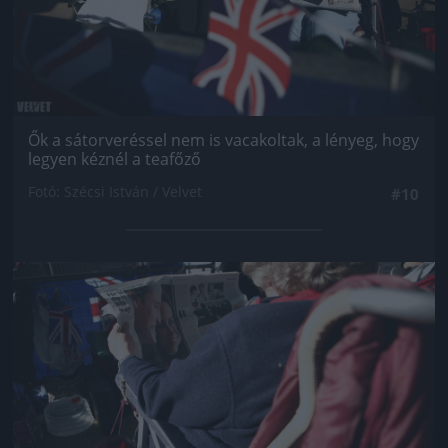
Ők a sátorveréssel nem is vacakoltak, a lényeg, hogy
legyen kéznél a teafőző
Fotó: Szécsi István / Velvet
#10
Jön még kép!