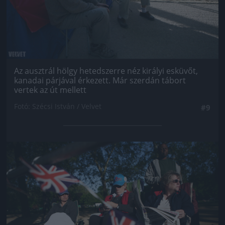
Az ausztrál hölgy hetedszerre néz királyi esküvőt,
kanadai párjával érkezett. Már szerdán tábort
vertek az út mellett
Fotó: Szécsi István / Velvet
#9
Jön még kép!