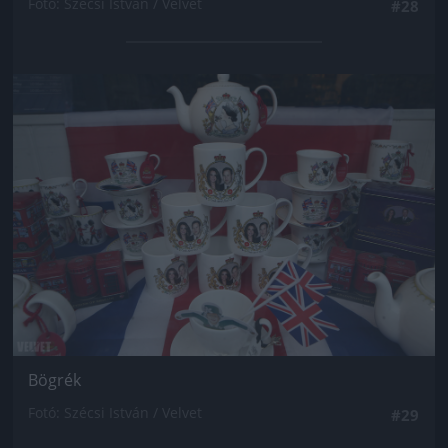
Fotó: Szécsi István / Velvet
#28
Jön még kép!
Bögrék
Fotó: Szécsi István / Velvet
#29