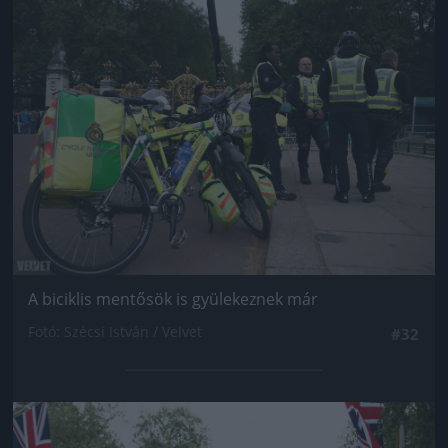
Jön még kép!
A biciklis mentősök is gyülekeznek már
Fotó: Szécsi István / Velvet
#32
Jön még kép!