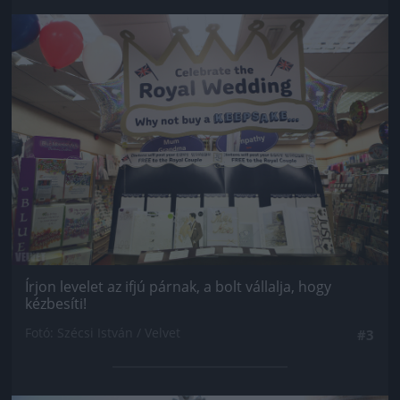
Jön még kép!
Írjon levelet az ifjú párnak, a bolt vállalja, hogy
kézbesíti!
Fotó: Szécsi István / Velvet
#3