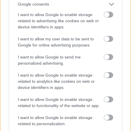
Google consents
Fotó: Szécsi István / Velvet
#16
I want to allow Google to enable storage
related to advertising like cookies on web or
device identifiers in apps.
Jön még kép!
I want to allow my user data to be sent to
Google for online advertising purposes.
I want to allow Google to send me
personalized advertising.
I want to allow Google to enable storage
related to analytics like cookies on web or
device identifiers in apps.
I want to allow Google to enable storage
related to functionality of the website or app.
I want to allow Google to enable storage
Mintha csak két koncert között lennénk
related to personalization.
Fotó: Szécsi István / Velvet
#17