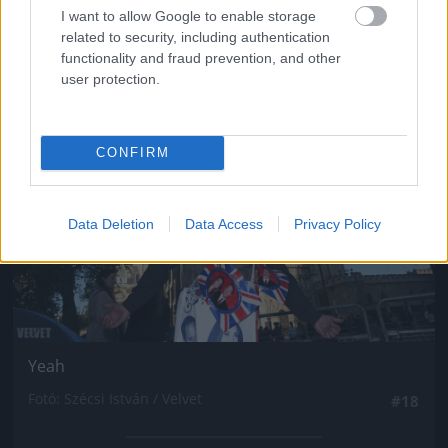
I want to allow Google to enable storage
related to security, including authentication
functionality and fraud prevention, and other
user protection.
Jön még kép!
CONFIRM
Data Deletion
Data Access
Privacy Policy
Yeah
Fotó: Szécsi István / Velvet
#18