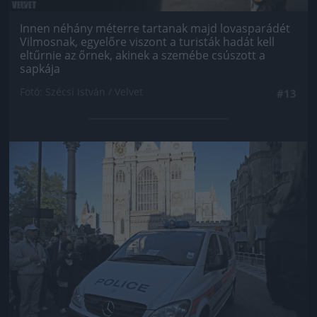
Innen néhány méterre tartanak majd lovasparádét
Vilmosnak, egyelőre viszont a turisták hadát kell
eltűrnie az őrnek, akinek a szemébe csúszott a
sapkája
Fotó: Szécsi István / Velvet
#13
Jön még kép!