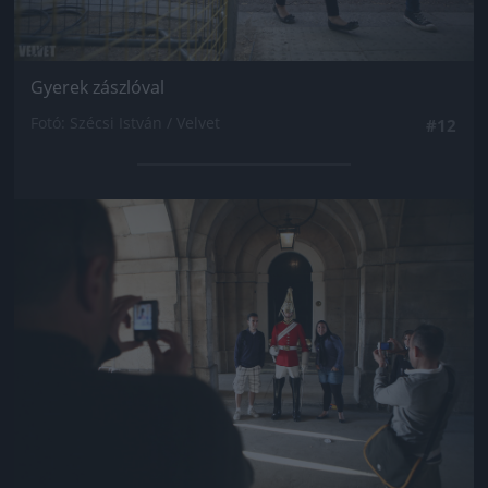
Gyerek zászlóval
Fotó: Szécsi István / Velvet
#12
Jön még kép!