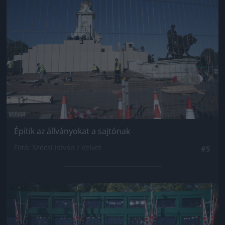
Építik az állványokat a sajtónak
Fotó: Szécsi István / Velvet
#5
Jön még kép!