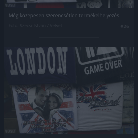
Még közepesen szerencsétlen termékelhelyezés
Fotó: Szécsi István / Velvet
#26
Jön még kép!