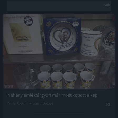
Jön még kép!
Néhány emléktárgyon már most kopott a kép
Fotó: Szécsi István / Velvet
#2