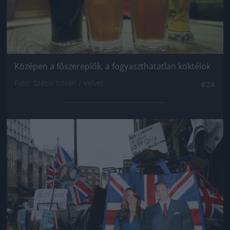
Középen a főszereplők, a fogyaszthatatlan koktélok
Fotó: Szécsi István / Velvet
#24
Jön még kép!