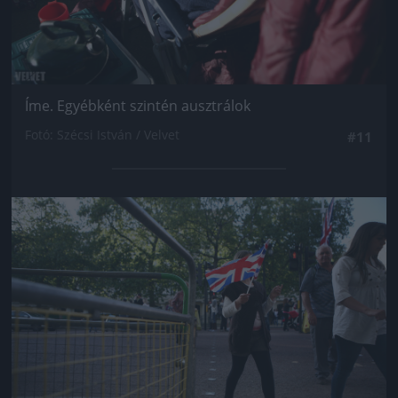
Íme. Egyébként szintén ausztrálok
Fotó: Szécsi István / Velvet
#11
Jön még kép!