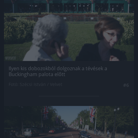
Ilyen kis dobozokból dolgoznak a tévések a
Buckingham palota előtt
Fotó: Szécsi István / Velvet
#6
Jön még kép!