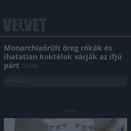
Monarchiaőrült öreg rókák és
ihatatlan koktélok várják az ifjú
párt
(33 kép)
2011.04.28.
Jön még kép!