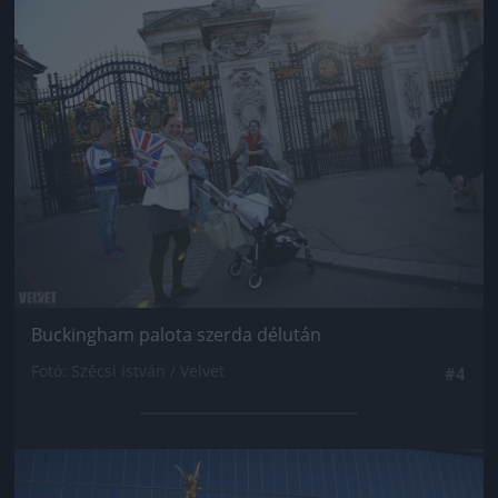
Jön még kép!
Buckingham palota szerda délután
Fotó: Szécsi István / Velvet
#4
Jön még kép!