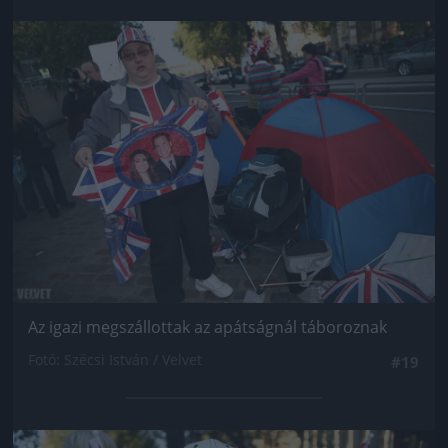
Jön még kép!
Az igazi megszállottak az apátságnál táboroznak
Fotó: Szécsi István / Velvet
#19