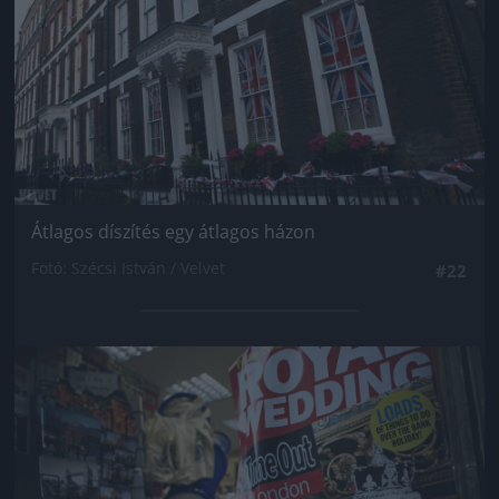
Átlagos díszítés egy átlagos házon
Fotó: Szécsi István / Velvet
#22
Jön még kép!