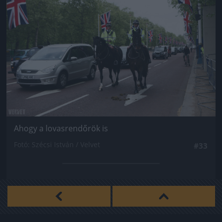
Ahogy a lovasrendőrök is
Fotó: Szécsi István / Velvet
#33