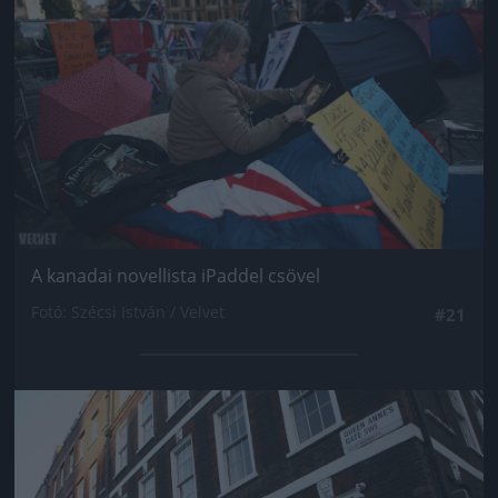
A kanadai novellista iPaddel csövel
Fotó: Szécsi István / Velvet
#21
Jön még kép!