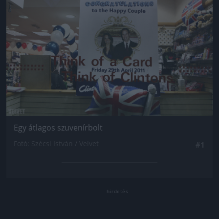
Egy átlagos szuvenírbolt
Fotó: Szécsi István / Velvet
#1