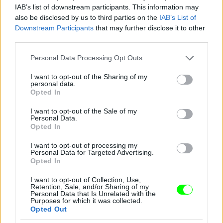
IAB’s list of downstream participants. This information may
Közvetítőkocsi
also be disclosed by us to third parties on the
IAB’s List of
Downstream Participants
that may further disclose it to other
Fotó: Szécsi István / Velvet
#15
third parties.
Please note that this website/app uses one or more Google
Personal Data Processing Opt Outs
services and may gather and store information including but
not limited to your visit or usage behaviour. You may click to
I want to opt-out of the Sharing of my
Jön még kép!
personal data.
grant or deny consent to Google and its third-party tags to
Opted In
use your data for below specified purposes in below Google
consent section.
I want to opt-out of the Sale of my
Personal Data.
Opted In
I want to opt-out of processing my
Personal Data for Targeted Advertising.
Opted In
I want to opt-out of Collection, Use,
Retention, Sale, and/or Sharing of my
Personal Data that Is Unrelated with the
Purposes for which it was collected.
Opted Out
Szigethangulat az apátság mellett