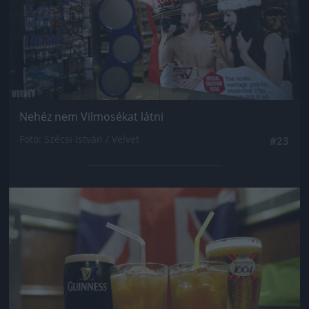
Nehéz nem Vilmosékat látni
Fotó: Szécsi István / Velvet
#23
Jön még kép!