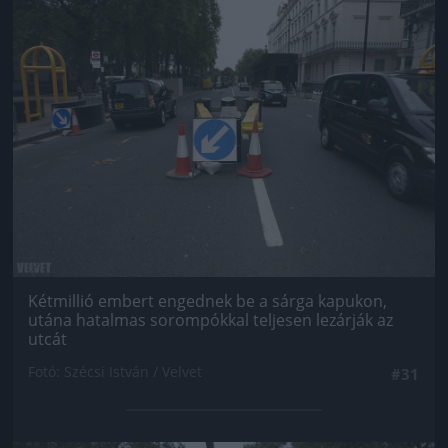
Jön még kép!
Kétmillió embert engednek be a sárga kapukon,
utána hatalmas sorompókkal teljesen lezárják az
utcát
Fotó: Szécsi István / Velvet
#31