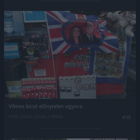
Jön még kép!
Vilmos kicsit előnytelen vigyora
Fotó: Szécsi István / Velvet
#30