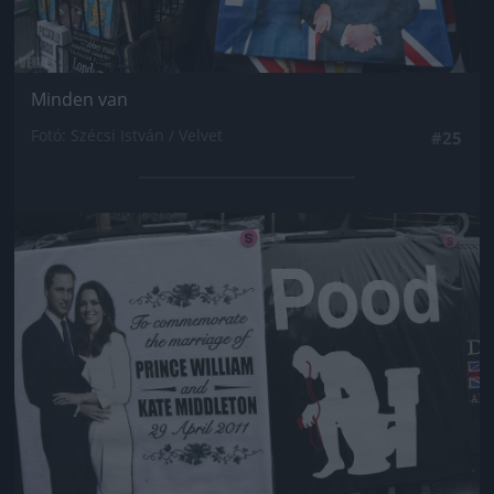
Minden van
Fotó: Szécsi István / Velvet
#25
Jön még kép!