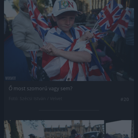
Jön még kép!
Ő most szomorú vagy sem?
Fotó: Szécsi István / Velvet
#20
Jön még kép!