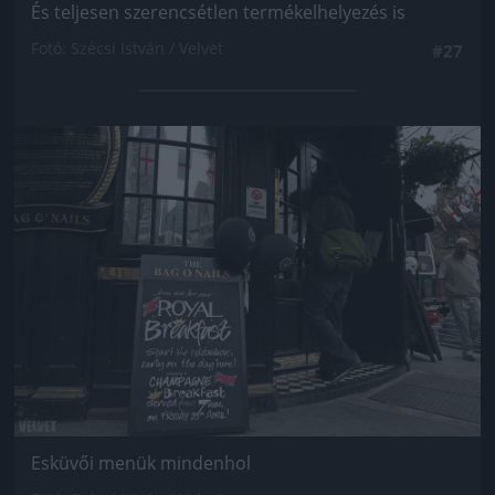
És teljesen szerencsétlen termékelhelyezés is
Fotó: Szécsi István / Velvet
#27
Jön még kép!
Esküvői menük mindenhol