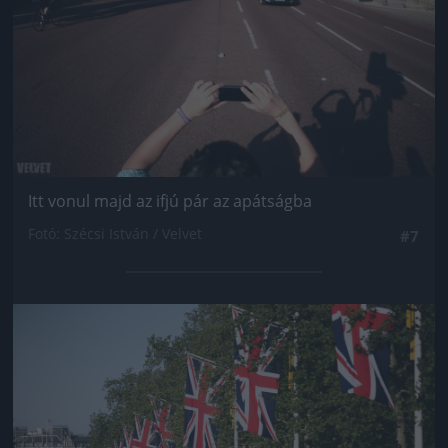
Itt vonul majd az ifjú pár az apátságba
Fotó: Szécsi István / Velvet
#7
Jön még kép!