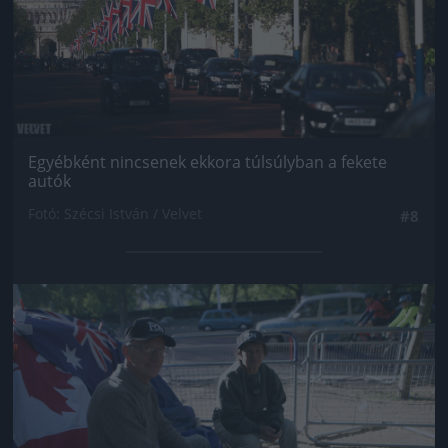
Egyébként nincsenek ekkora túlsúlyban a fekete
autók
Fotó: Szécsi István / Velvet
#8
Jön még kép!