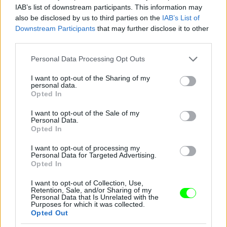
IAB’s list of downstream participants. This information may
Közvetítőkocsi
also be disclosed by us to third parties on the
IAB’s List of
Downstream Participants
that may further disclose it to other
Fotó: Szécsi István / Velvet
#15
third parties.
Please note that this website/app uses one or more Google
Personal Data Processing Opt Outs
services and may gather and store information including but
not limited to your visit or usage behaviour. You may click to
I want to opt-out of the Sharing of my
Jön még kép!
personal data.
grant or deny consent to Google and its third-party tags to
Opted In
use your data for below specified purposes in below Google
consent section.
I want to opt-out of the Sale of my
Personal Data.
Opted In
I want to opt-out of processing my
Personal Data for Targeted Advertising.
Opted In
I want to opt-out of Collection, Use,
Retention, Sale, and/or Sharing of my
Personal Data that Is Unrelated with the
Purposes for which it was collected.
Opted Out
Szigethangulat az apátság mellett