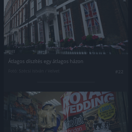
Átlagos díszítés egy átlagos házon
Fotó: Szécsi István / Velvet
#22
Jön még kép!