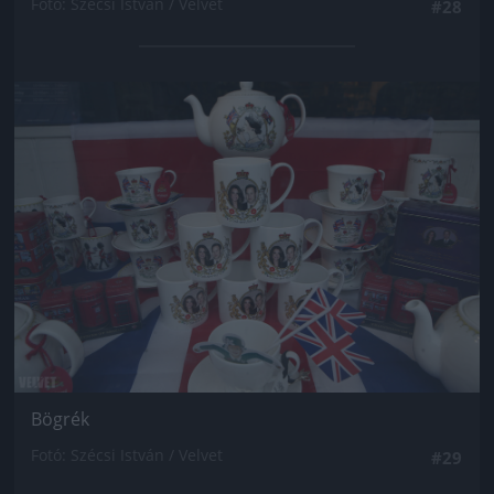
Fotó: Szécsi István / Velvet
#28
Jön még kép!
Bögrék
Fotó: Szécsi István / Velvet
#29