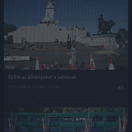
Építik az állványokat a sajtónak
Fotó: Szécsi István / Velvet
#5
Jön még kép!