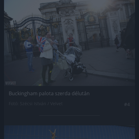
Jön még kép!
Buckingham palota szerda délután
Fotó: Szécsi István / Velvet
#4
Jön még kép!