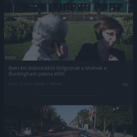
Ilyen kis dobozokból dolgoznak a tévések a
Buckingham palota előtt
Fotó: Szécsi István / Velvet
#6
Jön még kép!