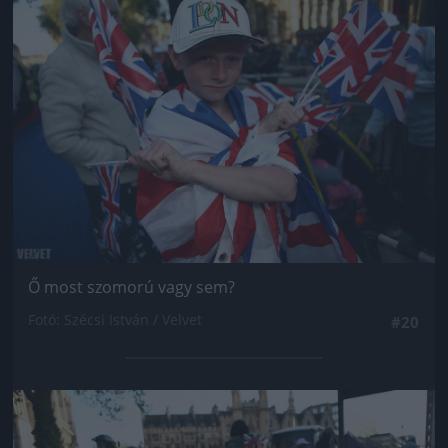
Jön még kép!
Ő most szomorú vagy sem?
Fotó: Szécsi István / Velvet
#20
Jön még kép!