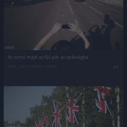
Itt vonul majd az ifjú pár az apátságba
Fotó: Szécsi István / Velvet
#7
Jön még kép!