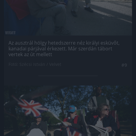
Az ausztrál hölgy hetedszerre néz királyi esküvőt,
kanadai párjával érkezett. Már szerdán tábort
vertek az út mellett
Fotó: Szécsi István / Velvet
#9
Jön még kép!