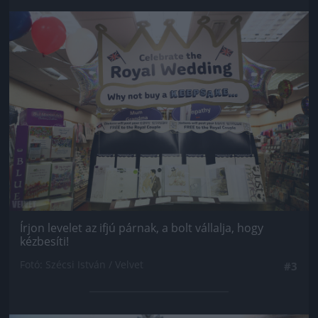
Jön még kép!
Írjon levelet az ifjú párnak, a bolt vállalja, hogy
kézbesíti!
Fotó: Szécsi István / Velvet
#3