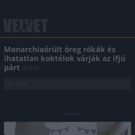
Monarchiaőrült öreg rókák és
ihatatlan koktélok várják az ifjú
párt
(33 kép)
2011.04.28.
Jön még kép!