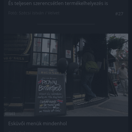
És teljesen szerencsétlen termékelhelyezés is
Fotó: Szécsi István / Velvet
#27
Jön még kép!
Esküvői menük mindenhol