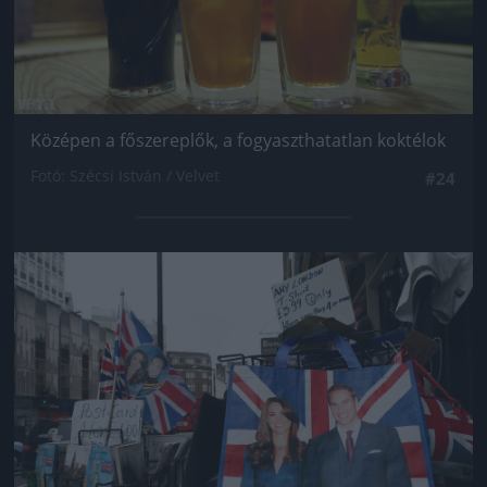
Középen a főszereplők, a fogyaszthatatlan koktélok
Fotó: Szécsi István / Velvet
#24
Jön még kép!