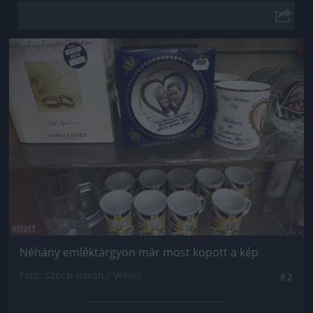
Jön még kép!
Néhány emléktárgyon már most kopott a kép
Fotó: Szécsi István / Velvet
#2