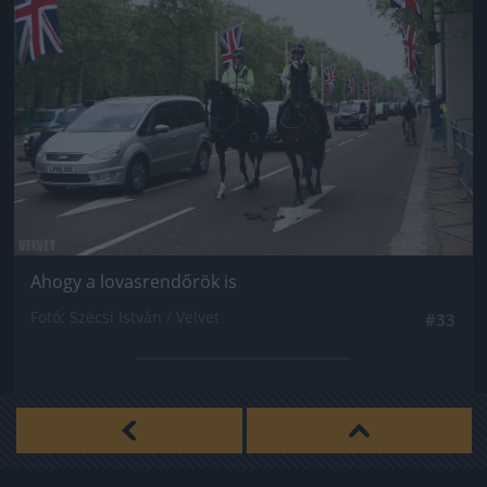
Ahogy a lovasrendőrök is
Fotó: Szécsi István / Velvet
#33