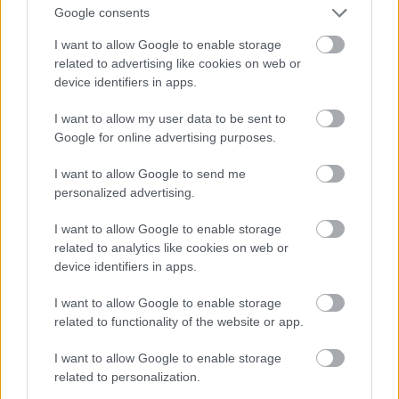
Google consents
Fotó: Szécsi István / Velvet
#16
I want to allow Google to enable storage
related to advertising like cookies on web or
device identifiers in apps.
Jön még kép!
I want to allow my user data to be sent to
Google for online advertising purposes.
I want to allow Google to send me
personalized advertising.
I want to allow Google to enable storage
related to analytics like cookies on web or
device identifiers in apps.
I want to allow Google to enable storage
related to functionality of the website or app.
I want to allow Google to enable storage
Mintha csak két koncert között lennénk
related to personalization.
Fotó: Szécsi István / Velvet
#17