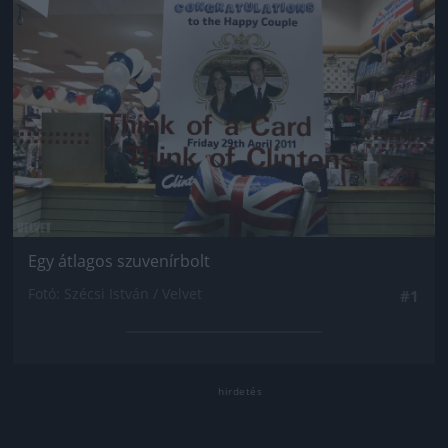
Egy átlagos szuvenírbolt
Fotó: Szécsi István / Velvet
#1