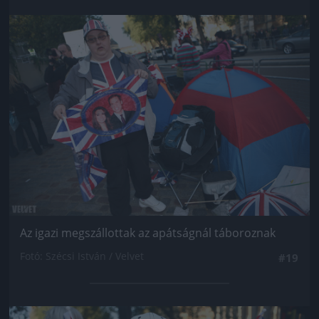
Jön még kép!
Az igazi megszállottak az apátságnál táboroznak
Fotó: Szécsi István / Velvet
#19