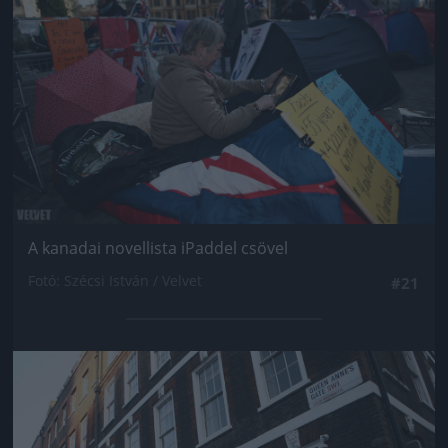
A kanadai novellista iPaddel csövel
Fotó: Szécsi István / Velvet
#21
Jön még kép!