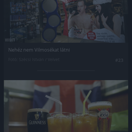
Nehéz nem Vilmosékat látni
Fotó: Szécsi István / Velvet
#23
Jön még kép!