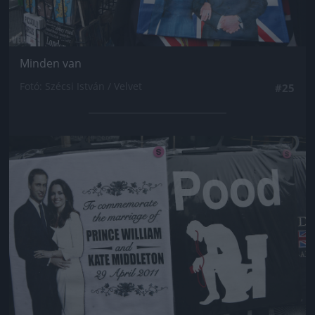
Minden van
Fotó: Szécsi István / Velvet
#25
Jön még kép!