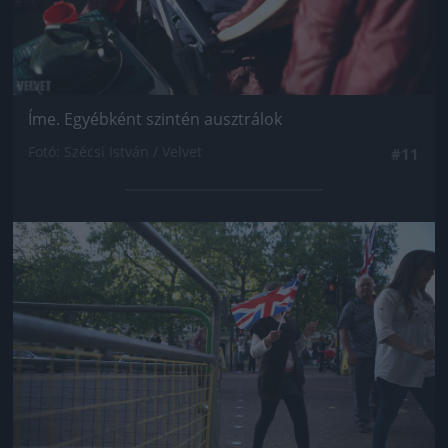
Íme. Egyébként szintén ausztrálok
Fotó: Szécsi István / Velvet
#11
Jön még kép!