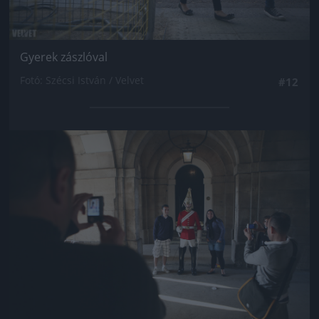
Gyerek zászlóval
Fotó: Szécsi István / Velvet
#12
Jön még kép!