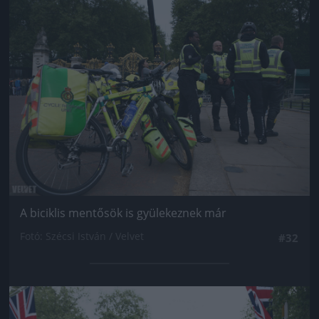
Jön még kép!
A biciklis mentősök is gyülekeznek már
Fotó: Szécsi István / Velvet
#32
Jön még kép!