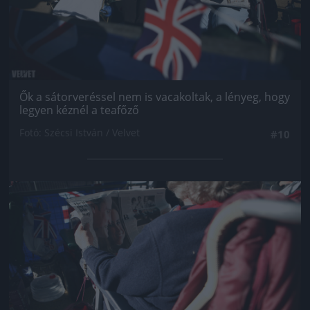
Ők a sátorveréssel nem is vacakoltak, a lényeg, hogy
legyen kéznél a teafőző
Fotó: Szécsi István / Velvet
#10
Jön még kép!