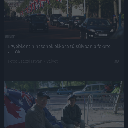
Egyébként nincsenek ekkora túlsúlyban a fekete
autók
Fotó: Szécsi István / Velvet
#8
Jön még kép!