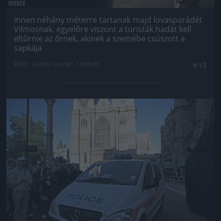
Innen néhány méterre tartanak majd lovasparádét
Vilmosnak, egyelőre viszont a turisták hadát kell
eltűrnie az őrnek, akinek a szemébe csúszott a
sapkája
Fotó: Szécsi István / Velvet
#13
Jön még kép!