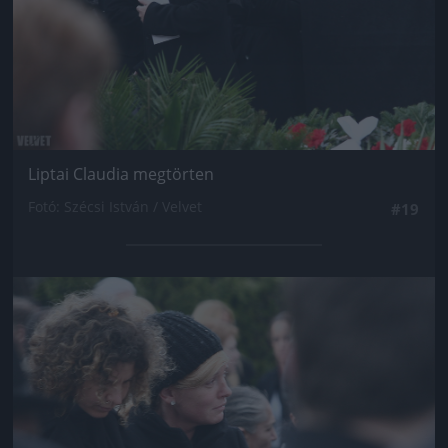
Liptai Claudia megtörten
Fotó: Szécsi István / Velvet
#19
Jön még kép!