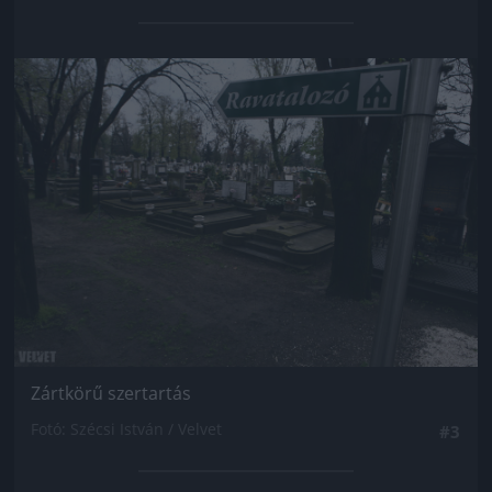
Jön még kép!
Zártkörű szertartás
Fotó: Szécsi István / Velvet
#3