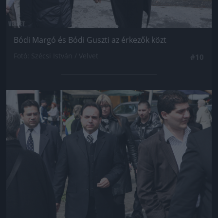
Bódi Margó és Bódi Guszti az érkezők közt
Fotó: Szécsi István / Velvet
#10
Jön még kép!