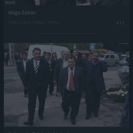
Mága Zoltán
Fotó: Szécsi István / Velvet
#11
Jön még kép!