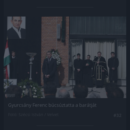
Jön még kép!
Gyurcsány Ferenc búcsúztatta a barátját
Fotó: Szécsi István / Velvet
#32