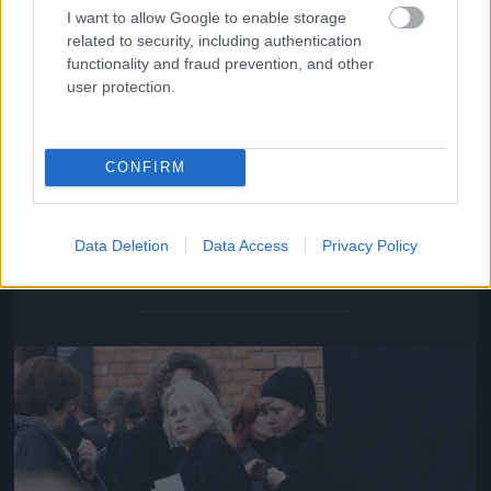
I want to allow Google to enable storage
related to security, including authentication
functionality and fraud prevention, and other
user protection.
CONFIRM
Bajnai Gordon és Gyurcsány Ferenc legidősebb fia
Data Deletion
Data Access
Privacy Policy
Fotó: Szécsi István / Velvet
#18
Jön még kép!