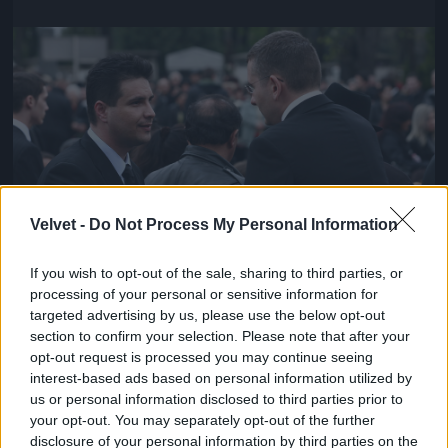
Jön még kép!
Velvet -
Do Not Process My Personal Information
If you wish to opt-out of the sale, sharing to third parties, or
processing of your personal or sensitive information for
targeted advertising by us, please use the below opt-out
Mesterházy Attila és Kóka János
section to confirm your selection. Please note that after your
opt-out request is processed you may continue seeing
Fotó: Szécsi István / Velvet
#15
interest-based ads based on personal information utilized by
us or personal information disclosed to third parties prior to
your opt-out. You may separately opt-out of the further
disclosure of your personal information by third parties on the