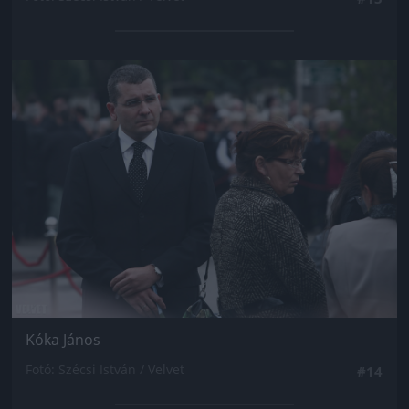
Jön még kép!
Kóka János
Fotó: Szécsi István / Velvet
#14