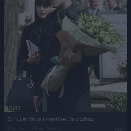
S. Hubert hívta a mentőket Daróczihoz
Fotó: Szécsi István / Velvet
#22