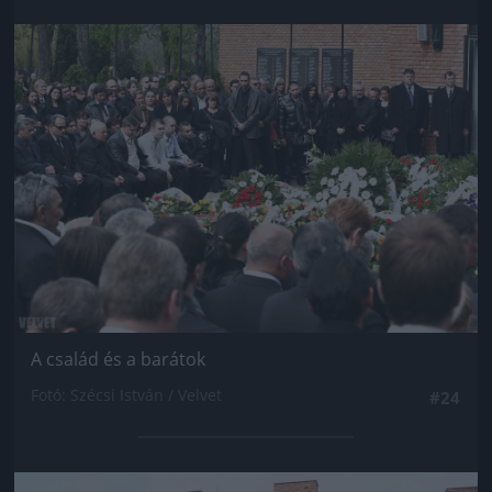
Jön még kép!
A család és a barátok
Fotó: Szécsi István / Velvet
#24