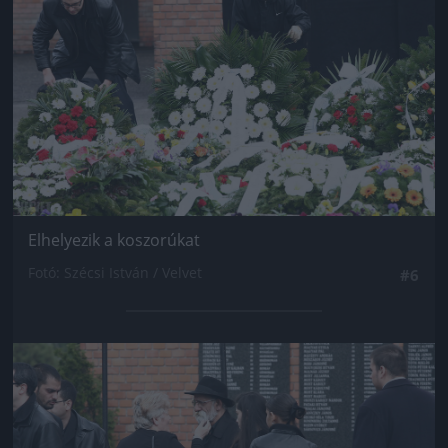
Elhelyezik a koszorúkat
Fotó: Szécsi István / Velvet
#6
Jön még kép!