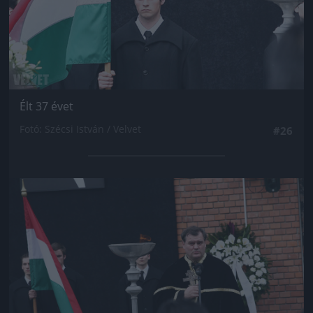
Élt 37 évet
Fotó: Szécsi István / Velvet
#26
Jön még kép!