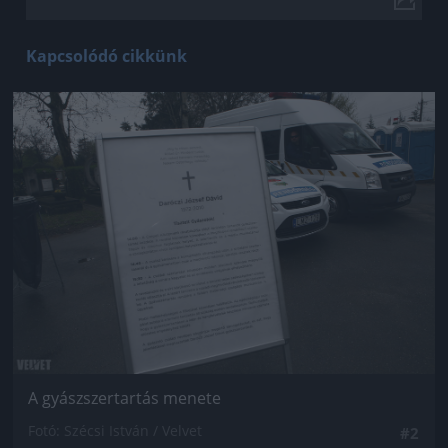
Kapcsolódó cikkünk
Jön még kép!
A gyászszertartás menete
Fotó: Szécsi István / Velvet
#2