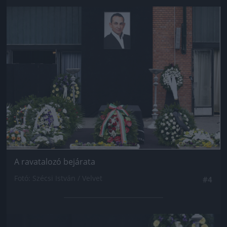
Jön még kép!
A ravatalozó bejárata
Fotó: Szécsi István / Velvet
#4