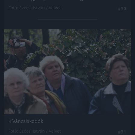
Fotó: Szécsi István / Velvet
#30
Jön még kép!
Kíváncsiskodók
Fotó: Szécsi István / Velvet
#31