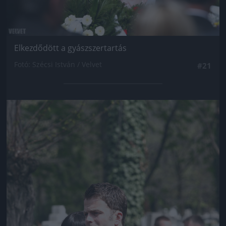
Elkezdődött a gyászszertartás
Fotó: Szécsi István / Velvet
#21
Jön még kép!