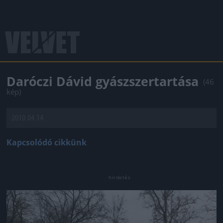
Daróczi Dávid gyászszertartása
(46
kép)
2010.04.14.
Kapcsolódó cikkünk
Jön még kép!