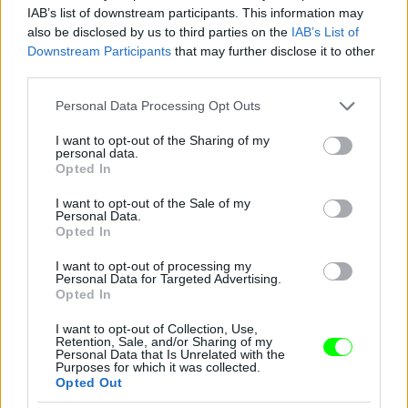
Jön még kép!
IAB’s list of downstream participants. This information may
also be disclosed by us to third parties on the
IAB’s List of
Downstream Participants
that may further disclose it to other
third parties.
Please note that this website/app uses one or more Google
Personal Data Processing Opt Outs
services and may gather and store information including but
not limited to your visit or usage behaviour. You may click to
I want to opt-out of the Sharing of my
personal data.
grant or deny consent to Google and its third-party tags to
Opted In
use your data for below specified purposes in below Google
consent section.
I want to opt-out of the Sale of my
Personal Data.
Opted In
Lendvai Ildikó
I want to opt-out of processing my
Personal Data for Targeted Advertising.
Opted In
Fotó: Szécsi István / Velvet
#16
I want to opt-out of Collection, Use,
Retention, Sale, and/or Sharing of my
Personal Data that Is Unrelated with the
Purposes for which it was collected.
Jön még kép!
Opted Out