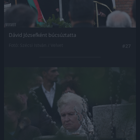
Dávid Józsefként búcsúztatta
Fotó: Szécsi István / Velvet
#27
Jön még kép!