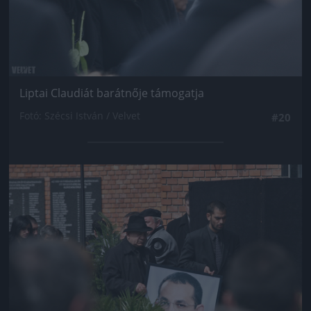
Liptai Claudiát barátnője támogatja
Fotó: Szécsi István / Velvet
#20
Jön még kép!