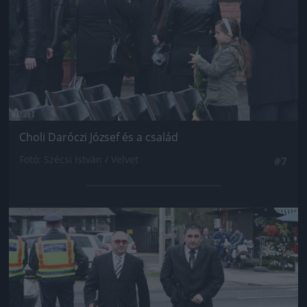
Choli Daróczi József és a család
Fotó: Szécsi István / Velvet
#7
Jön még kép!