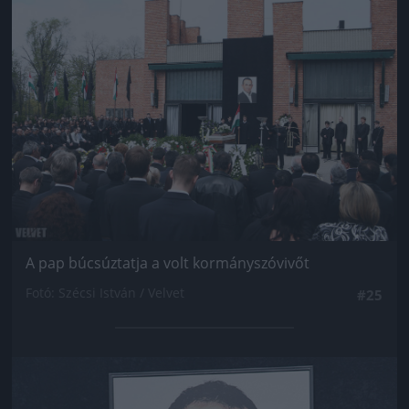
Jön még kép!
A pap búcsúztatja a volt kormányszóvivőt
Fotó: Szécsi István / Velvet
#25
Jön még kép!