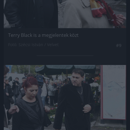
Terry Black is a megjelentek közt
Fotó: Szécsi István / Velvet
#9
Jön még kép!