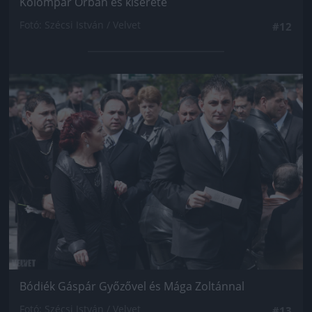
Kolompár Orbán és kísérete
Fotó: Szécsi István / Velvet
#12
Jön még kép!
Bódiék Gáspár Győzővel és Mága Zoltánnal
Fotó: Szécsi István / Velvet
#13