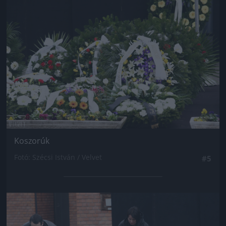
Jön még kép!
Koszorúk
Fotó: Szécsi István / Velvet
#5
Jön még kép!