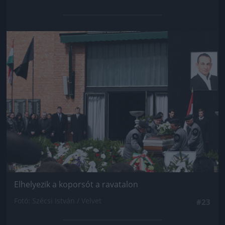
Jön még kép!
Elhelyezik a koporsót a ravatalon
Fotó: Szécsi István / Velvet
#23