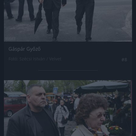
Gáspár Győző
Fotó: Szécsi István / Velvet
#8
Jön még kép!