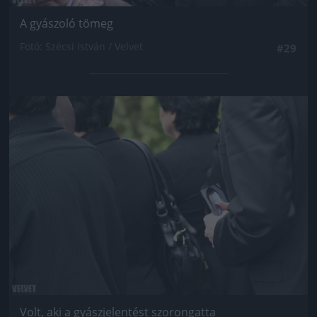
A gyászoló tömeg
Fotó: Szécsi István / Velvet
#29
Jön még kép!
Volt, aki a gyászjelentést szorongatta