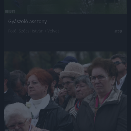
Gyászoló asszony
Fotó: Szécsi István / Velvet
#28
Jön még kép!