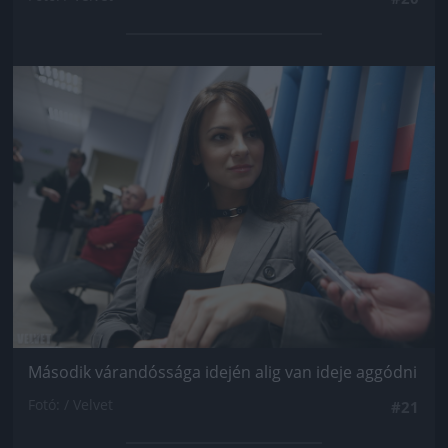
Jön még kép!
Második várandóssága idején alig van ideje aggódni
Fotó: / Velvet
#21