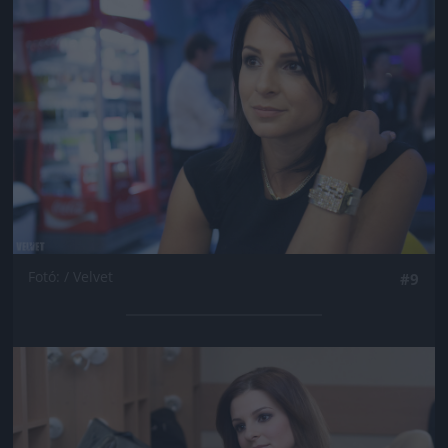
Jön még kép!
Fotó: / Velvet
#9
Jön még kép!