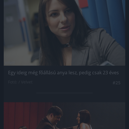
Egy ideig még főállású anya lesz, pedig csak 23 éves
Fotó: / Velvet
#25
Jön még kép!