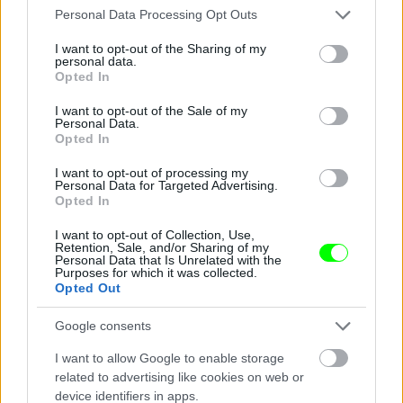
Please note that this website/app uses one or more Google
Personal Data Processing Opt Outs
services and may gather and store information including but
not limited to your visit or usage behaviour. You may click to
I want to opt-out of the Sharing of my
personal data.
grant or deny consent to Google and its third-party tags to
Jön még kép!
Opted In
use your data for below specified purposes in below Google
consent section.
I want to opt-out of the Sale of my
Personal Data.
Opted In
I want to opt-out of processing my
Personal Data for Targeted Advertising.
Opted In
I want to opt-out of Collection, Use,
Retention, Sale, and/or Sharing of my
Personal Data that Is Unrelated with the
Purposes for which it was collected.
Opted Out
Fotó: Bakró-Nagy Ferenc / Velvet
#14
Google consents
I want to allow Google to enable storage
related to advertising like cookies on web or
device identifiers in apps.