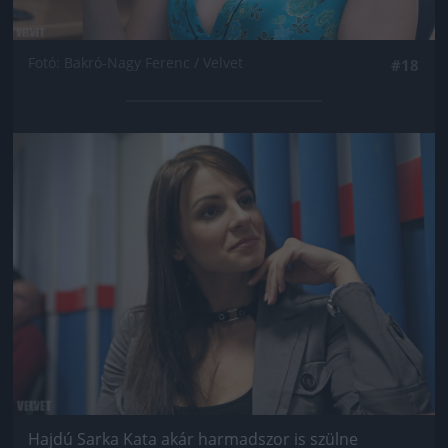
Fotó: Bakró-Nagy Ferenc / Velvet
#18
Jön még kép!
Hajdú Sarka Kata akár harmadszor is szülne