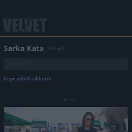
Sarka Kata
(28 kép)
2009.01.01.
Kapcsolódó cikkünk
Jön még kép!