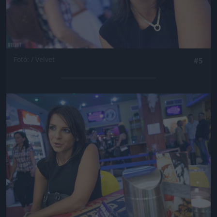
Fotó: / Velvet
#5
Jön még kép!