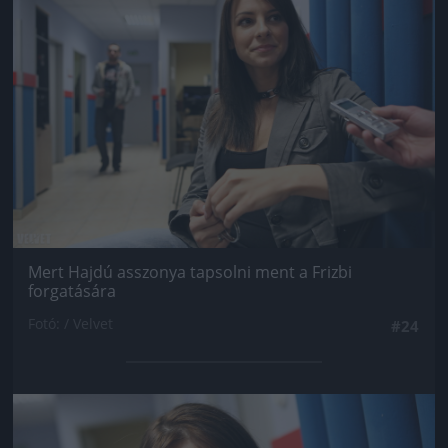
Mert Hajdú asszonya tapsolni ment a Frizbi
forgatására
Fotó: / Velvet
#24
Jön még kép!