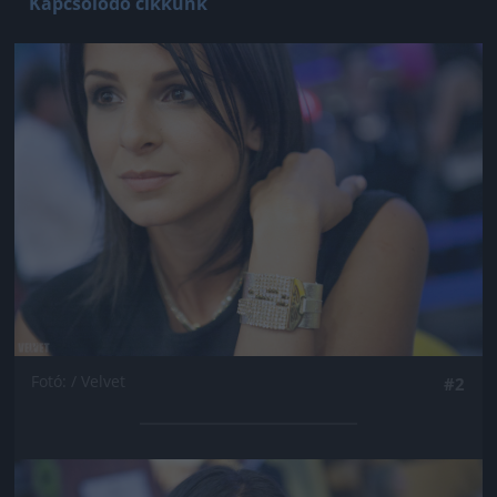
Kapcsolódó cikkünk
Jön még kép!
Fotó: / Velvet
#2
Jön még kép!