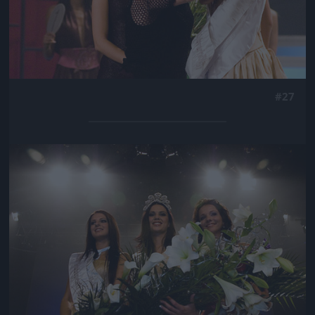
#27
Jön még kép!