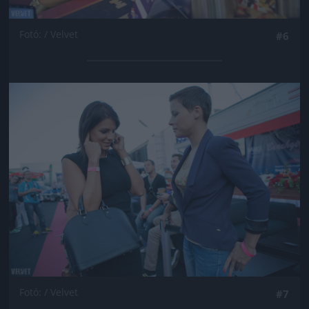
Fotó: / Velvet
#6
Jön még kép!
Fotó: / Velvet
#7