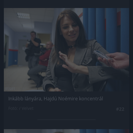
Jön még kép!
Inkább lányára, Hajdú Noémire koncentrál
Fotó: / Velvet
#22