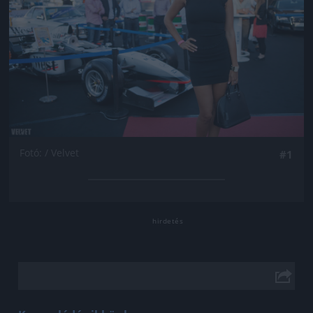
Fotó: / Velvet
#1