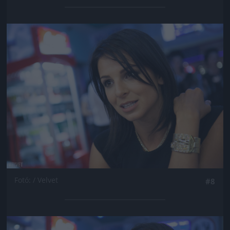
Jön még kép!
Fotó: / Velvet
#8