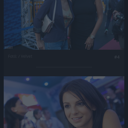
Fotó: / Velvet
#4
Jön még kép!