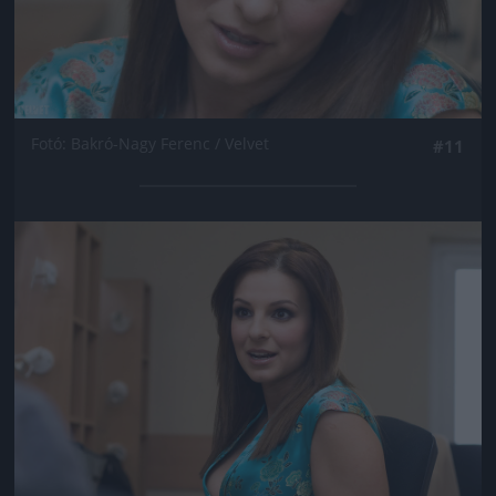
Fotó: Bakró-Nagy Ferenc / Velvet
#11
Jön még kép!