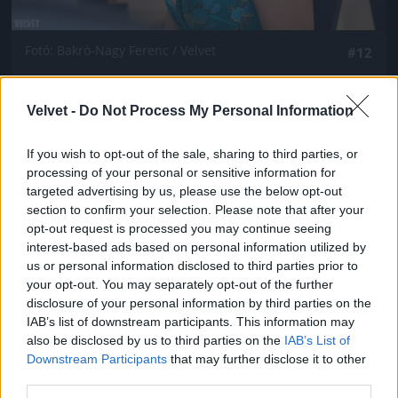
Fotó: Bakró-Nagy Ferenc / Velvet
#12
Velvet -
Do Not Process My Personal Information
Jön még kép!
If you wish to opt-out of the sale, sharing to third parties, or
processing of your personal or sensitive information for
targeted advertising by us, please use the below opt-out
section to confirm your selection. Please note that after your
opt-out request is processed you may continue seeing
interest-based ads based on personal information utilized by
us or personal information disclosed to third parties prior to
your opt-out. You may separately opt-out of the further
disclosure of your personal information by third parties on the
IAB’s list of downstream participants. This information may
also be disclosed by us to third parties on the
IAB’s List of
Downstream Participants
that may further disclose it to other
third parties.
Fotó: Bakró-Nagy Ferenc / Velvet
#13