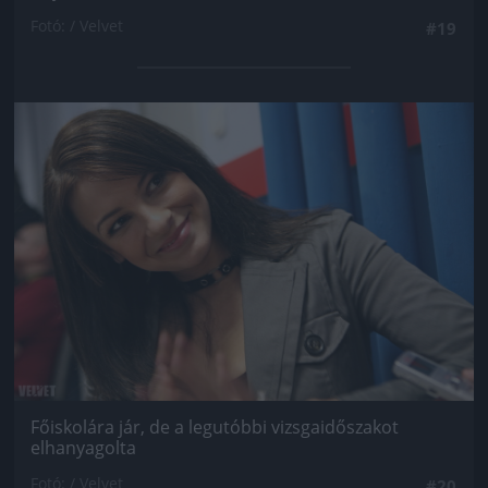
Fotó: / Velvet
#19
Jön még kép!
Főiskolára jár, de a legutóbbi vizsgaidőszakot
elhanyagolta
Fotó: / Velvet
#20