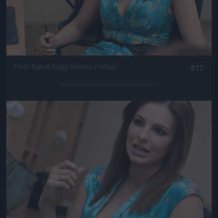
Fotó: Bakró-Nagy Ferenc / Velvet
#17
Jön még kép!