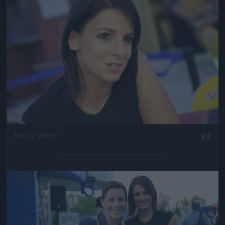
Fotó: / Velvet
#3
Jön még kép!