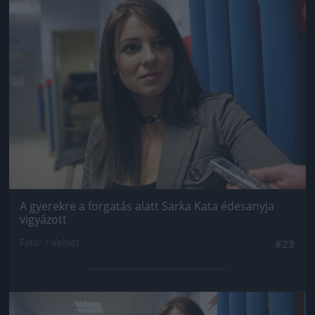
Jön még kép!
A gyerekre a forgatás alatt Sarka Kata édesanyja
vigyázott
Fotó: / Velvet
#23
Jön még kép!