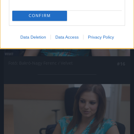
CONFIRM
Data Deletion
Data Access
Privacy Policy
Fotó: Bakró-Nagy Ferenc / Velvet
#16
Jön még kép!