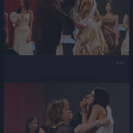
#26
Jön még kép!