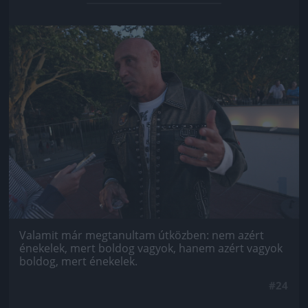
Jön még kép!
Valamit már megtanultam útközben: nem azért
énekelek, mert boldog vagyok, hanem azért vagyok
boldog, mert énekelek.
#24