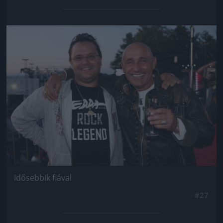
Jön még kép!
Idősebbik fiával
#27