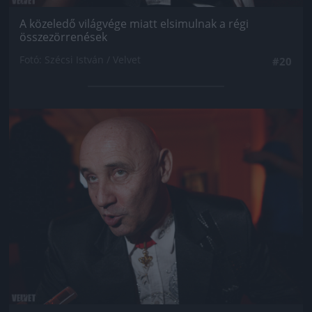
A közeledő világvége miatt elsimulnak a régi
összezörrenések
Fotó: Szécsi István / Velvet
#20
Jön még kép!