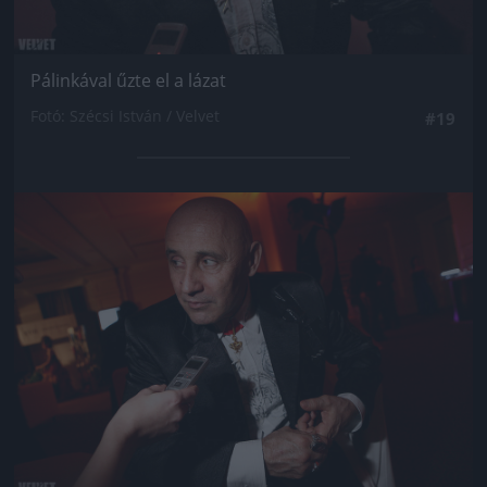
Pálinkával űzte el a lázat
Fotó: Szécsi István / Velvet
#19
Jön még kép!