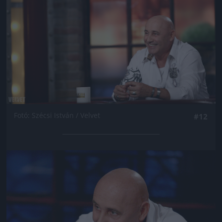
Fotó: Szécsi István / Velvet
#12
Jön még kép!