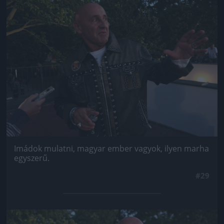
Jön még kép!
Imádok mulatni, magyar ember vagyok, ilyen marha
egyszerű.
#29
Jön még kép!