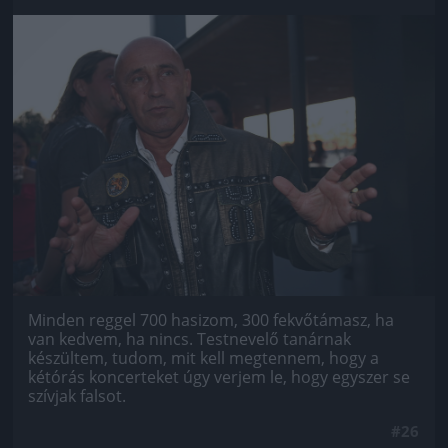
Jön még kép!
Minden reggel 700 hasizom, 300 fekvőtámasz, ha
van kedvem, ha nincs. Testnevelő tanárnak
készültem, tudom, mit kell megtennem, hogy a
kétórás koncerteket úgy verjem le, hogy egyszer se
szívjak falsot.
#26