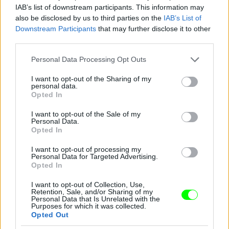
IAB’s list of downstream participants. This information may
also be disclosed by us to third parties on the
IAB’s List of
Downstream Participants
that may further disclose it to other
third parties.
Jön még kép!
Please note that this website/app uses one or more Google
Personal Data Processing Opt Outs
services and may gather and store information including but
not limited to your visit or usage behaviour. You may click to
I want to opt-out of the Sharing of my
personal data.
grant or deny consent to Google and its third-party tags to
Opted In
use your data for below specified purposes in below Google
consent section.
I want to opt-out of the Sale of my
Personal Data.
Opted In
I want to opt-out of processing my
Personal Data for Targeted Advertising.
Opted In
I want to opt-out of Collection, Use,
Retention, Sale, and/or Sharing of my
Personal Data that Is Unrelated with the
Purposes for which it was collected.
Opted Out