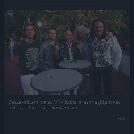
Jön még kép!
Beszakadtam ide az MTV Iconsra, és megittam két
pálinkát: baromi jó kedvem van.
#25