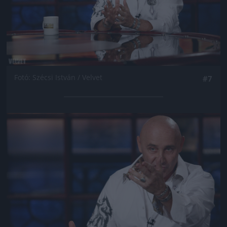
Fotó: Szécsi István / Velvet
#7
Jön még kép!