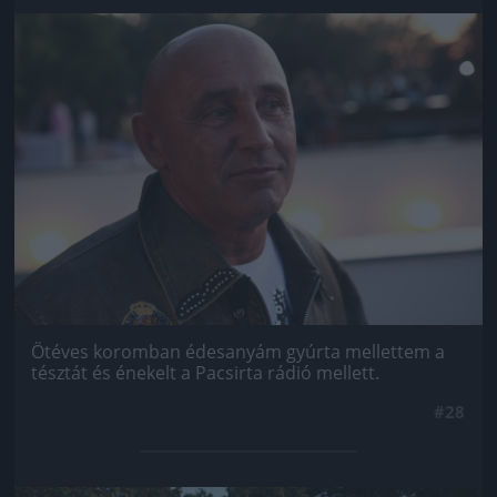
Jön még kép!
Ötéves koromban édesanyám gyúrta mellettem a
tésztát és énekelt a Pacsirta rádió mellett.
#28