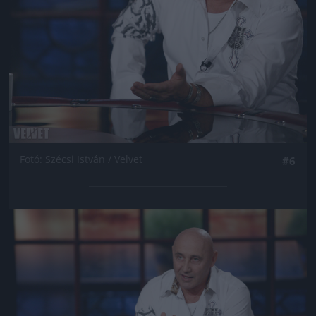
Fotó: Szécsi István / Velvet
#6
Jön még kép!