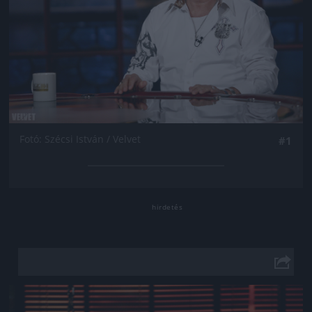
Fotó: Szécsi István / Velvet
#1
Jön még kép!