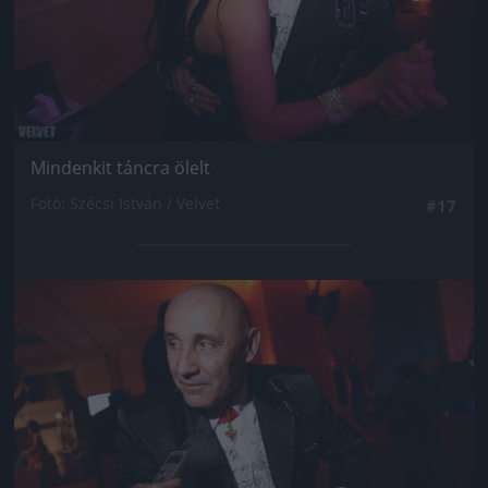
Mindenkit táncra ölelt
Fotó: Szécsi István / Velvet
#17
Jön még kép!