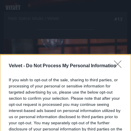
Fotó: Szécsi István / Velvet
#13
Jön még kép!
Velvet -
Do Not Process My Personal Information
If you wish to opt-out of the sale, sharing to third parties, or
processing of your personal or sensitive information for
targeted advertising by us, please use the below opt-out
section to confirm your selection. Please note that after your
opt-out request is processed you may continue seeing
interest-based ads based on personal information utilized by
us or personal information disclosed to third parties prior to
your opt-out. You may separately opt-out of the further
Fotó: Szécsi István / Velvet
#14
disclosure of your personal information by third parties on the