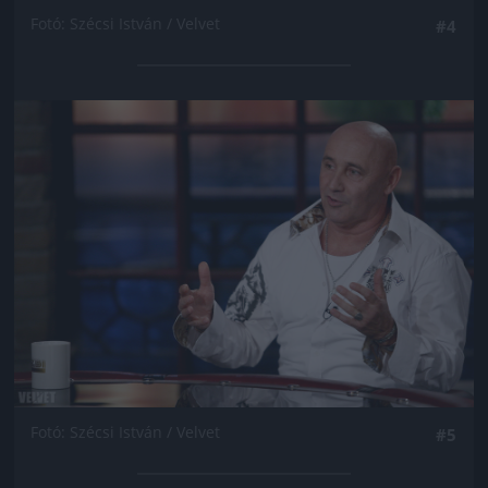
Fotó: Szécsi István / Velvet
#4
Jön még kép!
Fotó: Szécsi István / Velvet
#5