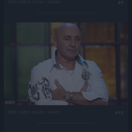
Fotó: Szécsi István / Velvet
#9
Jön még kép!
Fotó: Szécsi István / Velvet
#10