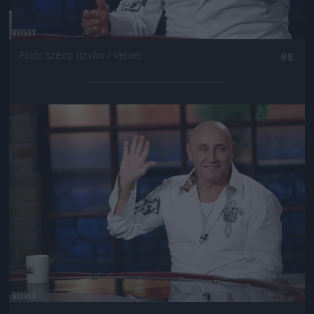
Fotó: Szécsi István / Velvet
#8
Jön még kép!