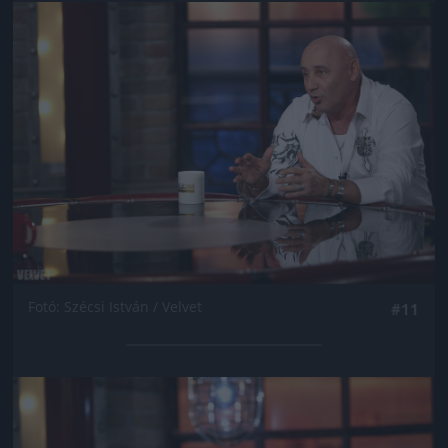
Jön még kép!
Fotó: Szécsi István / Velvet
#11
Jön még kép!