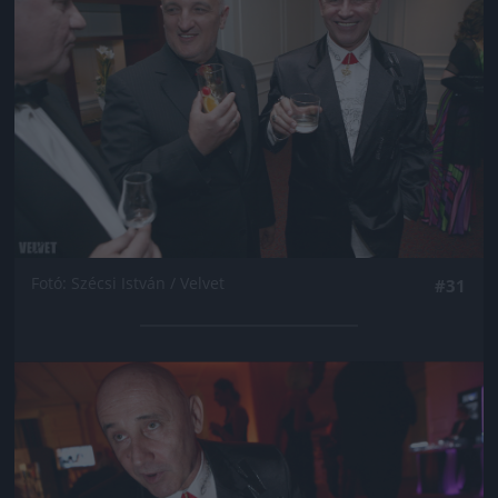
Fotó: Szécsi István / Velvet
#31
Jön még kép!