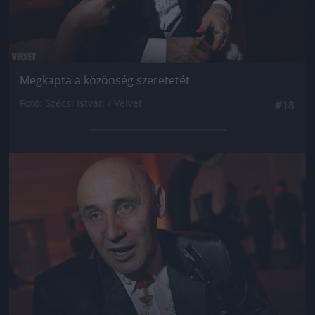
Megkapta a közönség szeretetét
Fotó: Szécsi István / Velvet
#18
Jön még kép!