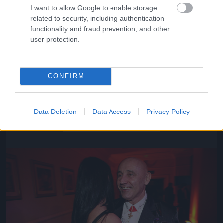
I want to allow Google to enable storage
related to security, including authentication
functionality and fraud prevention, and other
user protection.
CONFIRM
Közeledik az univerzum vége
Data Deletion
Data Access
Privacy Policy
Fotó: Szécsi István / Velvet
#16
Jön még kép!