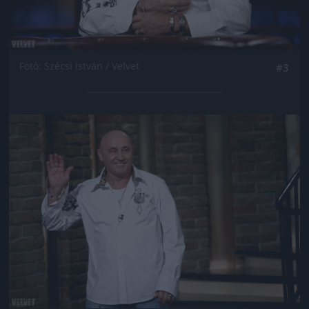
Fotó: Szécsi István / Velvet
#3
Jön még kép!