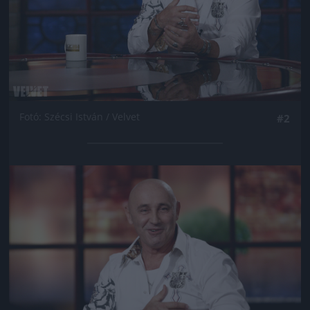
Fotó: Szécsi István / Velvet
#2
Jön még kép!