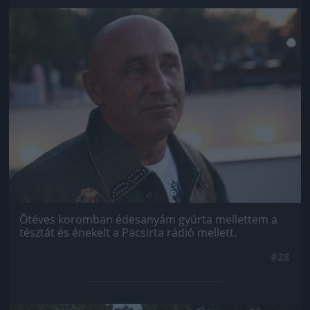
Jön még kép!
Ötéves koromban édesanyám gyúrta mellettem a
tésztát és énekelt a Pacsirta rádió mellett.
#28