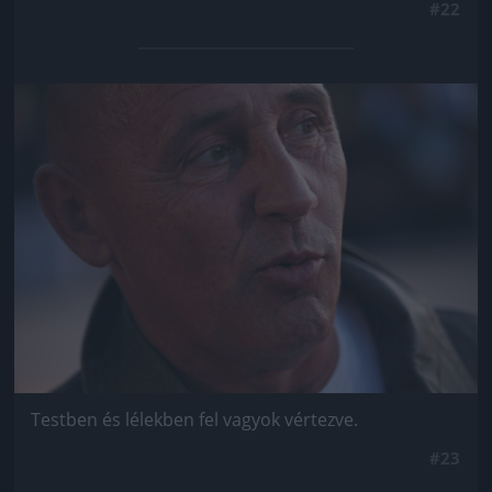
#22
Jön még kép!
Testben és lélekben fel vagyok vértezve.
#23