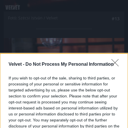
Fotó: Szécsi István / Velvet
#13
Jön még kép!
Velvet -
Do Not Process My Personal Information
If you wish to opt-out of the sale, sharing to third parties, or
processing of your personal or sensitive information for
targeted advertising by us, please use the below opt-out
section to confirm your selection. Please note that after your
opt-out request is processed you may continue seeing
interest-based ads based on personal information utilized by
us or personal information disclosed to third parties prior to
your opt-out. You may separately opt-out of the further
Fotó: Szécsi István / Velvet
#14
disclosure of your personal information by third parties on the