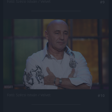
Fotó: Szécsi István / Velvet
#9
Jön még kép!
Fotó: Szécsi István / Velvet
#10