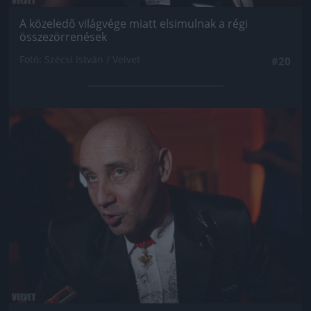
A közeledő világvége miatt elsimulnak a régi
összezörrenések
Fotó: Szécsi István / Velvet
#20
Jön még kép!