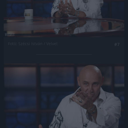
Fotó: Szécsi István / Velvet
#7
Jön még kép!