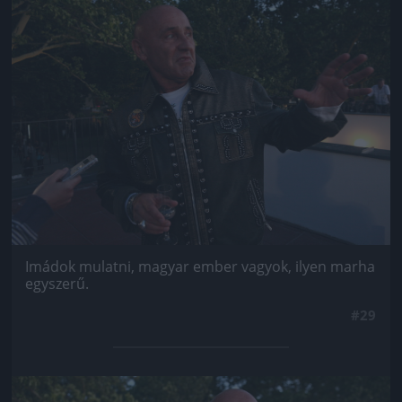
Jön még kép!
Imádok mulatni, magyar ember vagyok, ilyen marha
egyszerű.
#29
Jön még kép!