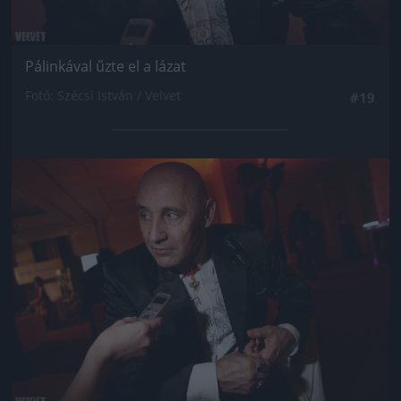
Pálinkával űzte el a lázat
Fotó: Szécsi István / Velvet
#19
Jön még kép!