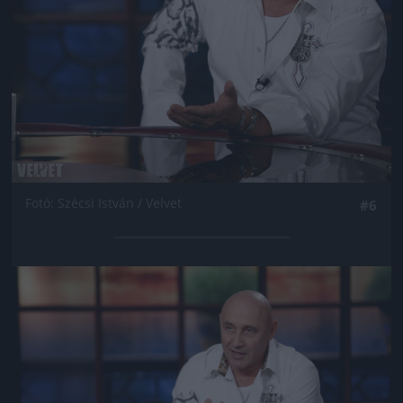
Fotó: Szécsi István / Velvet
#6
Jön még kép!