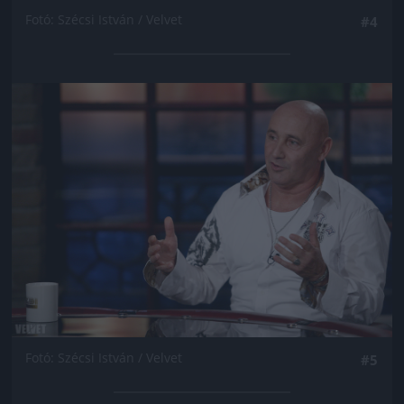
Fotó: Szécsi István / Velvet
#4
Jön még kép!
Fotó: Szécsi István / Velvet
#5