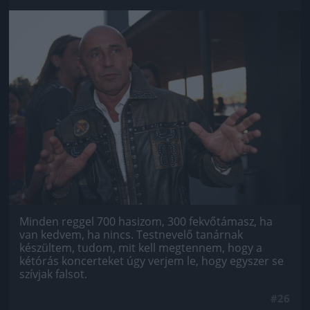
Jön még kép!
Minden reggel 700 hasizom, 300 fekvőtámasz, ha
van kedvem, ha nincs. Testnevelő tanárnak
készültem, tudom, mit kell megtennem, hogy a
kétórás koncerteket úgy verjem le, hogy egyszer se
szívjak falsot.
#26