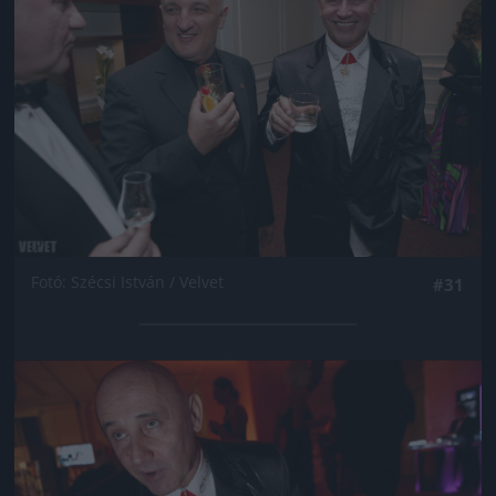
Fotó: Szécsi István / Velvet
#31
Jön még kép!