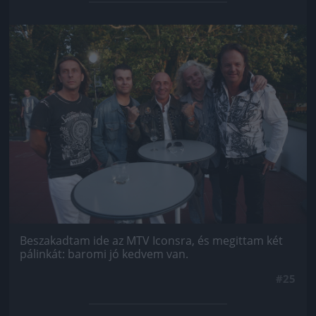
Jön még kép!
Beszakadtam ide az MTV Iconsra, és megittam két
pálinkát: baromi jó kedvem van.
#25