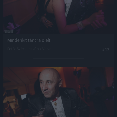
Mindenkit táncra ölelt
Fotó: Szécsi István / Velvet
#17
Jön még kép!