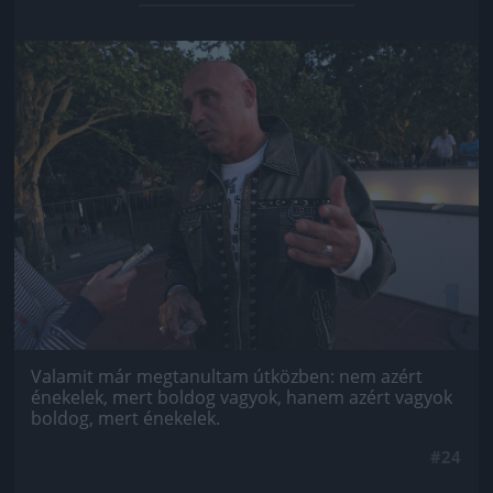
Jön még kép!
Valamit már megtanultam útközben: nem azért
énekelek, mert boldog vagyok, hanem azért vagyok
boldog, mert énekelek.
#24