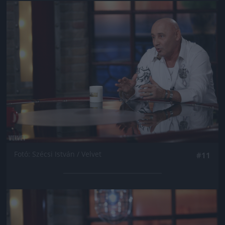
Jön még kép!
Fotó: Szécsi István / Velvet
#11
Jön még kép!