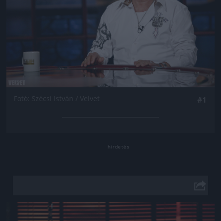
Fotó: Szécsi István / Velvet
#1
Jön még kép!