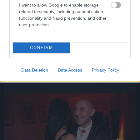
I want to allow Google to enable storage
related to security, including authentication
functionality and fraud prevention, and other
user protection.
CONFIRM
Közeledik az univerzum vége
Data Deletion
Data Access
Privacy Policy
Fotó: Szécsi István / Velvet
#16
Jön még kép!