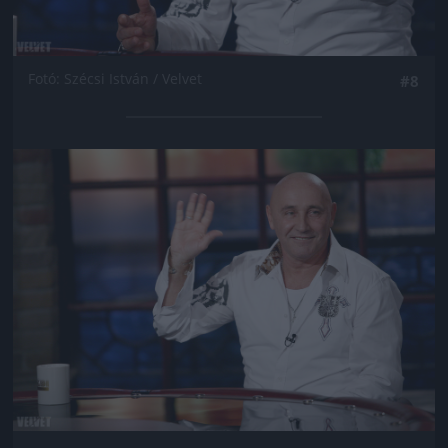
Fotó: Szécsi István / Velvet
#8
Jön még kép!