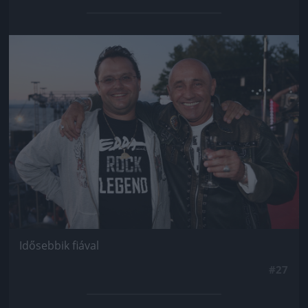
Jön még kép!
Idősebbik fiával
#27