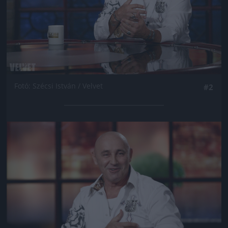
Fotó: Szécsi István / Velvet
#2
Jön még kép!