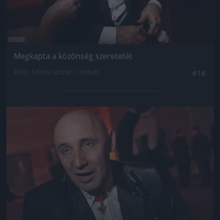
Megkapta a közönség szeretetét
Fotó: Szécsi István / Velvet
#18
Jön még kép!