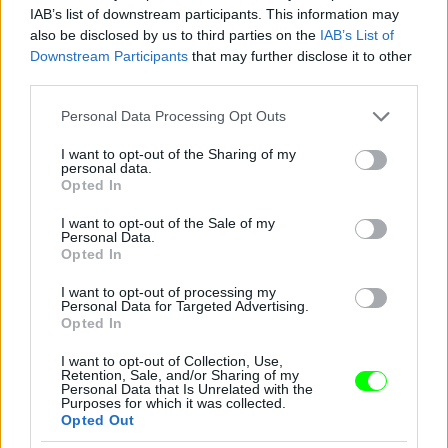
IAB’s list of downstream participants. This information may
also be disclosed by us to third parties on the
IAB’s List of
Downstream Participants
that may further disclose it to other
third parties.
Jön még kép!
Please note that this website/app uses one or more Google
Personal Data Processing Opt Outs
services and may gather and store information including but
not limited to your visit or usage behaviour. You may click to
I want to opt-out of the Sharing of my
personal data.
grant or deny consent to Google and its third-party tags to
Opted In
use your data for below specified purposes in below Google
consent section.
I want to opt-out of the Sale of my
Personal Data.
Opted In
I want to opt-out of processing my
Personal Data for Targeted Advertising.
Opted In
I want to opt-out of Collection, Use,
Retention, Sale, and/or Sharing of my
Personal Data that Is Unrelated with the
Purposes for which it was collected.
Opted Out