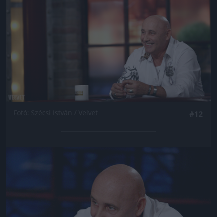
Fotó: Szécsi István / Velvet
#12
Jön még kép!