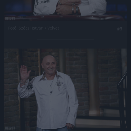
Fotó: Szécsi István / Velvet
#3
Jön még kép!