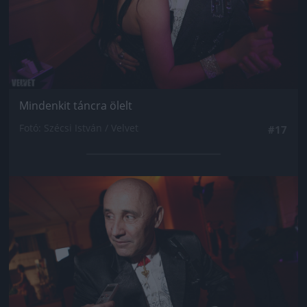
Mindenkit táncra ölelt
Fotó: Szécsi István / Velvet
#17
Jön még kép!