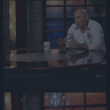
Jön még kép!
Fotó: Szécsi István / Velvet
#11
Jön még kép!