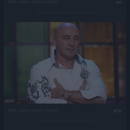
Fotó: Szécsi István / Velvet
#9
Jön még kép!
Fotó: Szécsi István / Velvet
#10