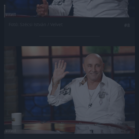
Fotó: Szécsi István / Velvet
#8
Jön még kép!