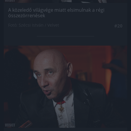
A közeledő világvége miatt elsimulnak a régi
összezörrenések
Fotó: Szécsi István / Velvet
#20
Jön még kép!