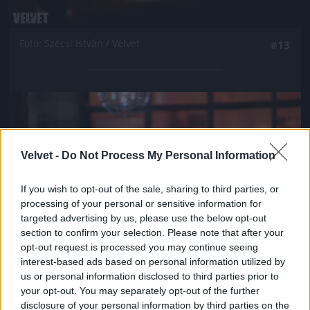
Fotó: Szécsi István / Velvet
#13
Jön még kép!
Velvet -
Do Not Process My Personal Information
If you wish to opt-out of the sale, sharing to third parties, or
processing of your personal or sensitive information for
targeted advertising by us, please use the below opt-out
section to confirm your selection. Please note that after your
opt-out request is processed you may continue seeing
interest-based ads based on personal information utilized by
us or personal information disclosed to third parties prior to
your opt-out. You may separately opt-out of the further
Fotó: Szécsi István / Velvet
#14
disclosure of your personal information by third parties on the