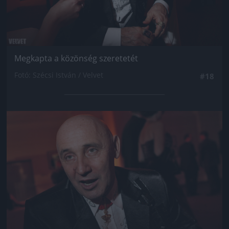
Megkapta a közönség szeretetét
Fotó: Szécsi István / Velvet
#18
Jön még kép!