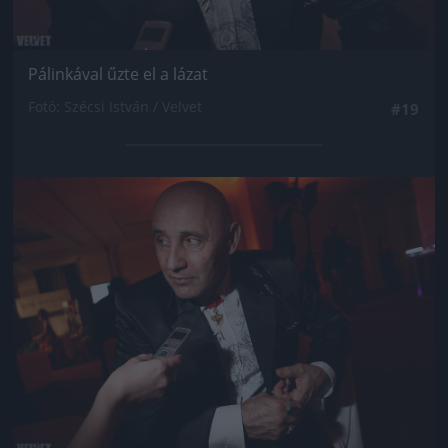
Pálinkával űzte el a lázat
Fotó: Szécsi István / Velvet
#19
Jön még kép!