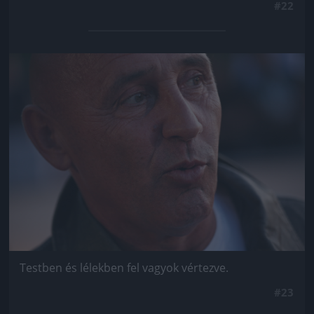
#22
Jön még kép!
Testben és lélekben fel vagyok vértezve.
#23