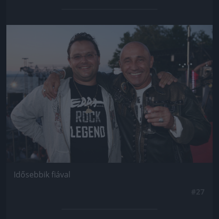
Jön még kép!
Idősebbik fiával
#27