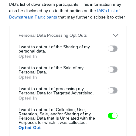
IAB’s list of downstream participants. This information may
also be disclosed by us to third parties on the
IAB’s List of
Downstream Participants
that may further disclose it to other
third parties.
Jön még kép!
Please note that this website/app uses one or more Google
Personal Data Processing Opt Outs
services and may gather and store information including but
not limited to your visit or usage behaviour. You may click to
I want to opt-out of the Sharing of my
personal data.
grant or deny consent to Google and its third-party tags to
Opted In
use your data for below specified purposes in below Google
consent section.
I want to opt-out of the Sale of my
Personal Data.
Opted In
I want to opt-out of processing my
Personal Data for Targeted Advertising.
Opted In
I want to opt-out of Collection, Use,
Retention, Sale, and/or Sharing of my
Personal Data that Is Unrelated with the
Purposes for which it was collected.
Opted Out