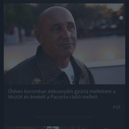
Jön még kép!
Ötéves koromban édesanyám gyúrta mellettem a
tésztát és énekelt a Pacsirta rádió mellett.
#28