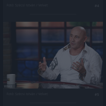
Fotó: Szécsi István / Velvet
#4
Jön még kép!
Fotó: Szécsi István / Velvet
#5