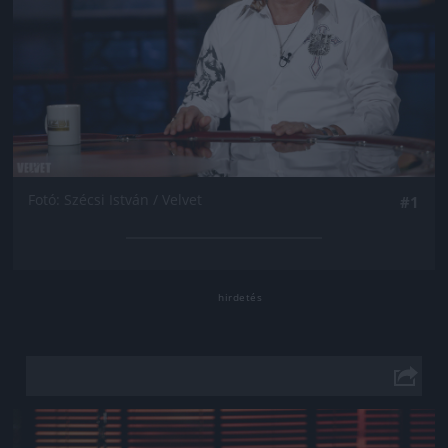
Fotó: Szécsi István / Velvet
#1
Jön még kép!