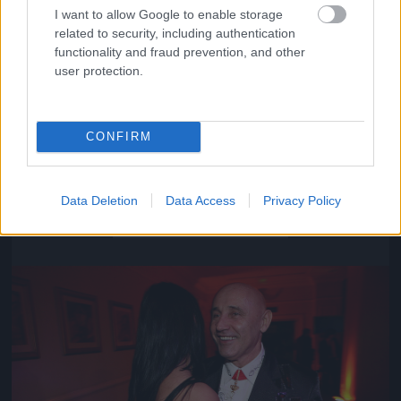
I want to allow Google to enable storage
related to security, including authentication
functionality and fraud prevention, and other
user protection.
CONFIRM
Közeledik az univerzum vége
Data Deletion
Data Access
Privacy Policy
Fotó: Szécsi István / Velvet
#16
Jön még kép!