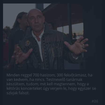
Jön még kép!
Minden reggel 700 hasizom, 300 fekvőtámasz, ha
van kedvem, ha nincs. Testnevelő tanárnak
készültem, tudom, mit kell megtennem, hogy a
kétórás koncerteket úgy verjem le, hogy egyszer se
szívjak falsot.
#26