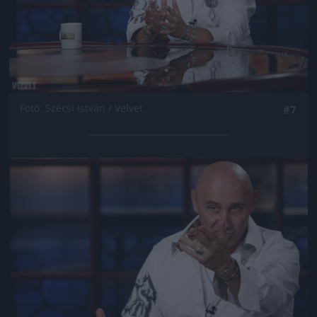
Fotó: Szécsi István / Velvet
#7
Jön még kép!