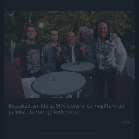
Jön még kép!
Beszakadtam ide az MTV Iconsra, és megittam két
pálinkát: baromi jó kedvem van.
#25