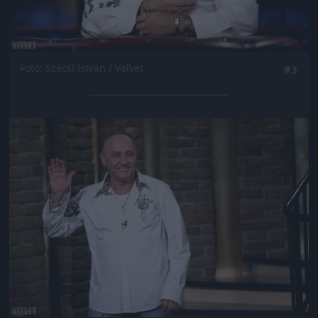
Fotó: Szécsi István / Velvet
#3
Jön még kép!