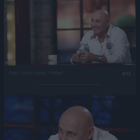
Fotó: Szécsi István / Velvet
#12
Jön még kép!