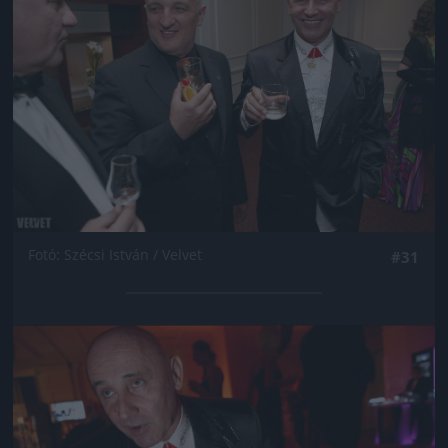
Fotó: Szécsi István / Velvet
#31
Jön még kép!