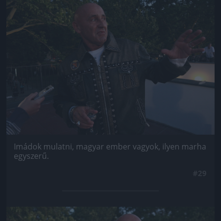
Jön még kép!
Imádok mulatni, magyar ember vagyok, ilyen marha
egyszerű.
#29
Jön még kép!