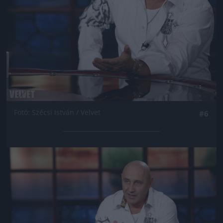
Fotó: Szécsi István / Velvet
#6
Jön még kép!