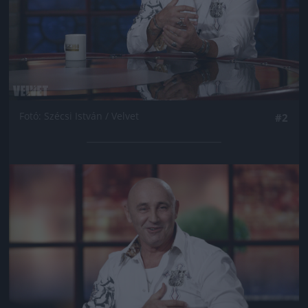
Fotó: Szécsi István / Velvet
#2
Jön még kép!