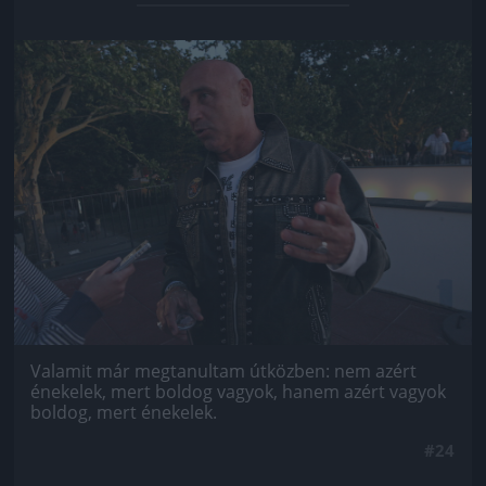
Jön még kép!
Valamit már megtanultam útközben: nem azért
énekelek, mert boldog vagyok, hanem azért vagyok
boldog, mert énekelek.
#24