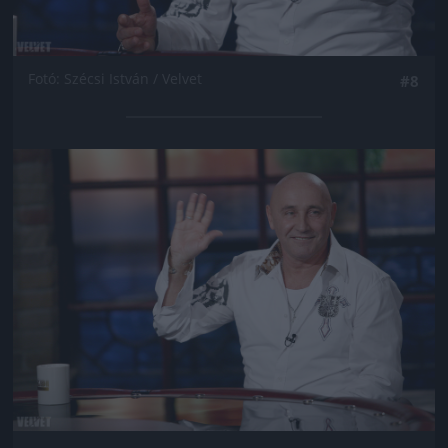
Fotó: Szécsi István / Velvet
#8
Jön még kép!