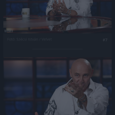
Fotó: Szécsi István / Velvet
#7
Jön még kép!