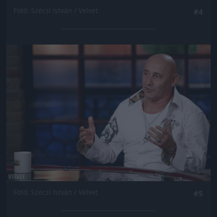
Fotó: Szécsi István / Velvet
#4
Jön még kép!
Fotó: Szécsi István / Velvet
#5