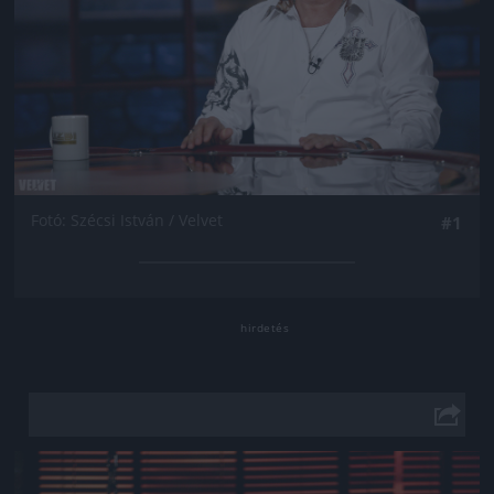
Fotó: Szécsi István / Velvet
#1
Jön még kép!