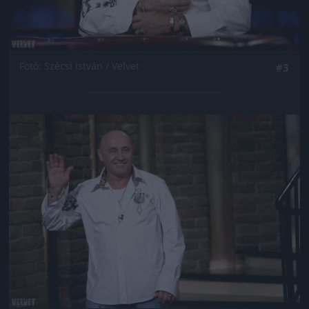
Fotó: Szécsi István / Velvet
#3
Jön még kép!