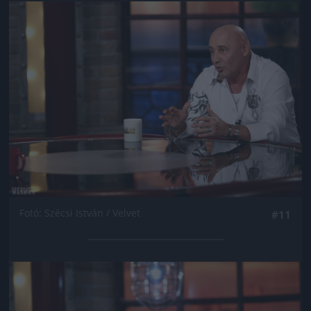
Jön még kép!
Fotó: Szécsi István / Velvet
#11
Jön még kép!