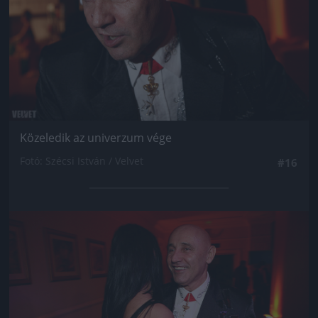
Közeledik az univerzum vége
Fotó: Szécsi István / Velvet
#16
Jön még kép!