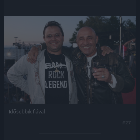
Jön még kép!
Idősebbik fiával
#27