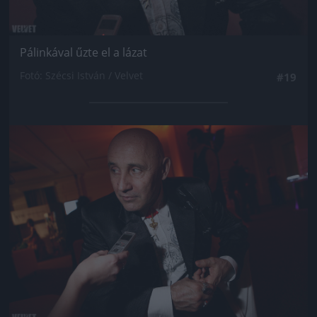
Pálinkával űzte el a lázat
Fotó: Szécsi István / Velvet
#19
Jön még kép!