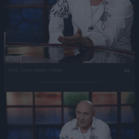
Fotó: Szécsi István / Velvet
#6
Jön még kép!