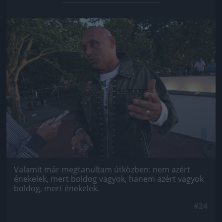
Jön még kép!
Valamit már megtanultam útközben: nem azért
énekelek, mert boldog vagyok, hanem azért vagyok
boldog, mert énekelek.
#24