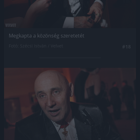
Megkapta a közönség szeretetét
Fotó: Szécsi István / Velvet
#18
Jön még kép!