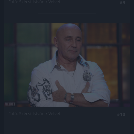
Fotó: Szécsi István / Velvet
#9
Jön még kép!
Fotó: Szécsi István / Velvet
#10