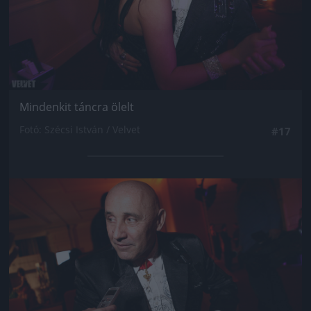
Mindenkit táncra ölelt
Fotó: Szécsi István / Velvet
#17
Jön még kép!