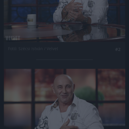
Fotó: Szécsi István / Velvet
#2
Jön még kép!