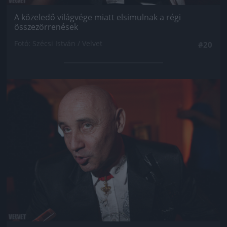
A közeledő világvége miatt elsimulnak a régi
összezörrenések
Fotó: Szécsi István / Velvet
#20
Jön még kép!