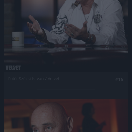
Fotó: Szécsi István / Velvet
#15
Jön még kép!