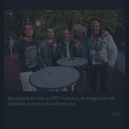
Jön még kép!
Beszakadtam ide az MTV Iconsra, és megittam két
pálinkát: baromi jó kedvem van.
#25