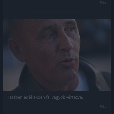
#22
Jön még kép!
Testben és lélekben fel vagyok vértezve.
#23