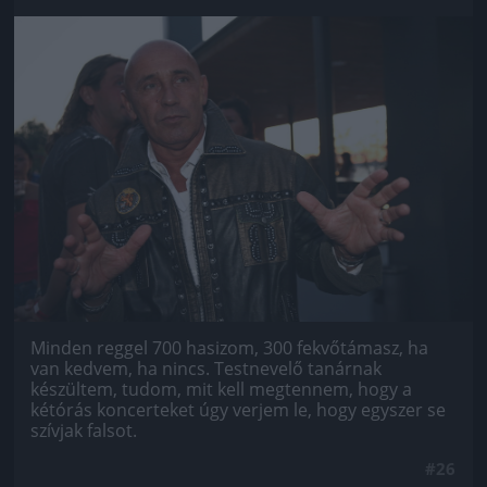
Jön még kép!
Minden reggel 700 hasizom, 300 fekvőtámasz, ha
van kedvem, ha nincs. Testnevelő tanárnak
készültem, tudom, mit kell megtennem, hogy a
kétórás koncerteket úgy verjem le, hogy egyszer se
szívjak falsot.
#26