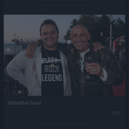
Jön még kép!
Idősebbik fiával
#27