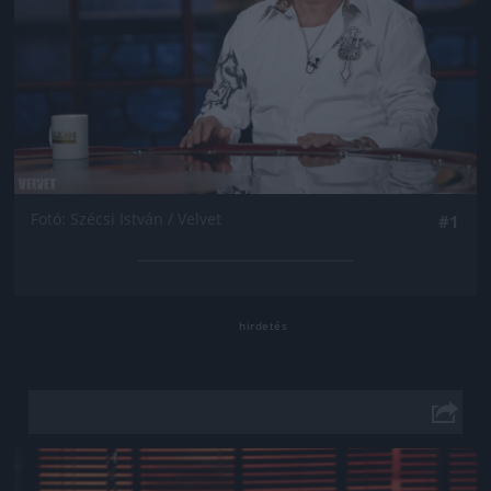
Fotó: Szécsi István / Velvet
#1
Jön még kép!