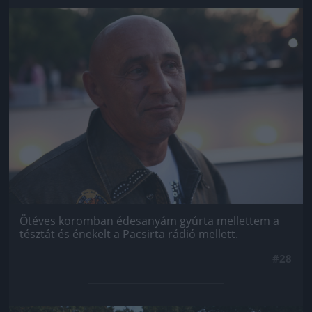
Jön még kép!
Ötéves koromban édesanyám gyúrta mellettem a
tésztát és énekelt a Pacsirta rádió mellett.
#28