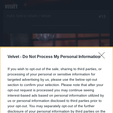
Fotó: Szécsi István / Velvet
#13
Jön még kép!
Velvet -
Do Not Process My Personal Information
If you wish to opt-out of the sale, sharing to third parties, or
processing of your personal or sensitive information for
targeted advertising by us, please use the below opt-out
section to confirm your selection. Please note that after your
opt-out request is processed you may continue seeing
interest-based ads based on personal information utilized by
us or personal information disclosed to third parties prior to
your opt-out. You may separately opt-out of the further
Fotó: Szécsi István / Velvet
#14
disclosure of your personal information by third parties on the