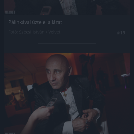
Pálinkával űzte el a lázat
Fotó: Szécsi István / Velvet
#19
Jön még kép!