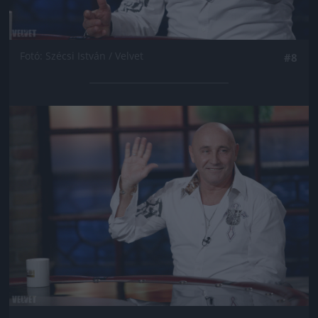
Fotó: Szécsi István / Velvet
#8
Jön még kép!