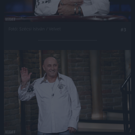
Fotó: Szécsi István / Velvet
#3
Jön még kép!