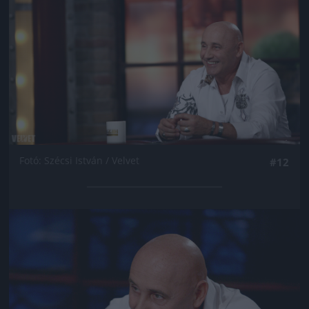
Fotó: Szécsi István / Velvet
#12
Jön még kép!