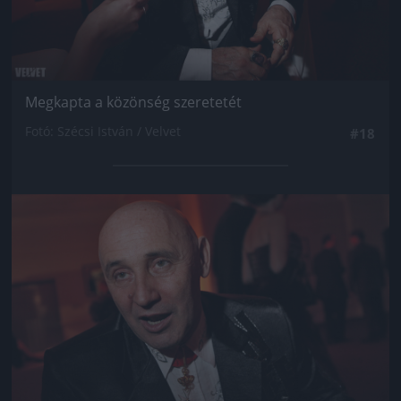
Megkapta a közönség szeretetét
Fotó: Szécsi István / Velvet
#18
Jön még kép!