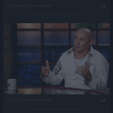
Fotó: Szécsi István / Velvet
#4
Jön még kép!
Fotó: Szécsi István / Velvet
#5