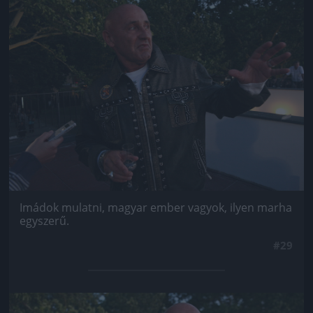
Jön még kép!
Imádok mulatni, magyar ember vagyok, ilyen marha
egyszerű.
#29
Jön még kép!