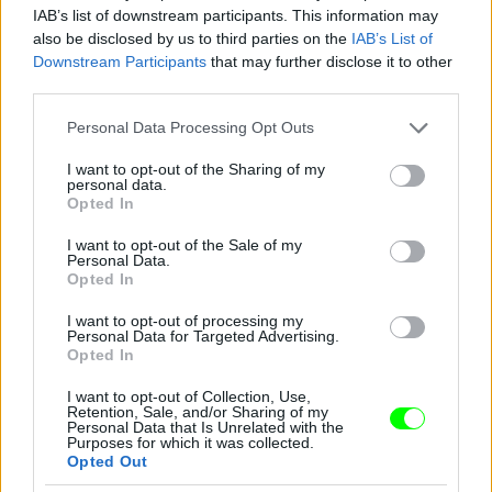
IAB’s list of downstream participants. This information may
also be disclosed by us to third parties on the
IAB’s List of
Downstream Participants
that may further disclose it to other
third parties.
Jön még kép!
Please note that this website/app uses one or more Google
Personal Data Processing Opt Outs
services and may gather and store information including but
not limited to your visit or usage behaviour. You may click to
I want to opt-out of the Sharing of my
personal data.
grant or deny consent to Google and its third-party tags to
Opted In
use your data for below specified purposes in below Google
consent section.
I want to opt-out of the Sale of my
Personal Data.
Opted In
I want to opt-out of processing my
Personal Data for Targeted Advertising.
Opted In
I want to opt-out of Collection, Use,
Retention, Sale, and/or Sharing of my
Personal Data that Is Unrelated with the
Purposes for which it was collected.
Opted Out