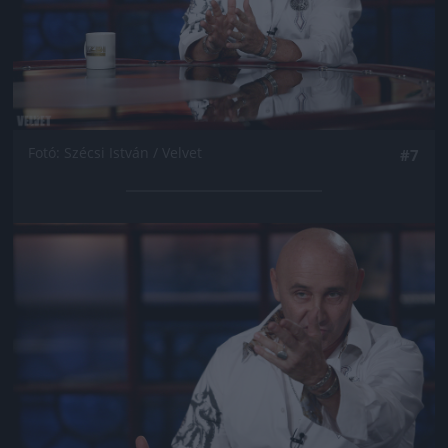
Fotó: Szécsi István / Velvet
#7
Jön még kép!