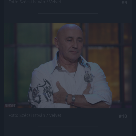
Fotó: Szécsi István / Velvet
#9
Jön még kép!
Fotó: Szécsi István / Velvet
#10