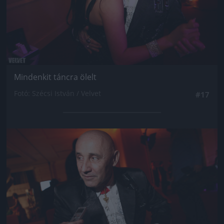
Mindenkit táncra ölelt
Fotó: Szécsi István / Velvet
#17
Jön még kép!