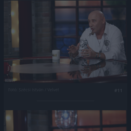
Jön még kép!
Fotó: Szécsi István / Velvet
#11
Jön még kép!