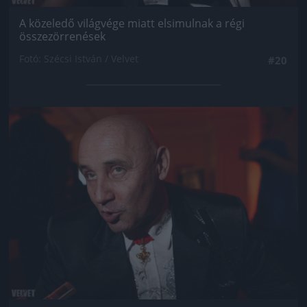
A közeledő világvége miatt elsimulnak a régi
összezörrenések
Fotó: Szécsi István / Velvet
#20
Jön még kép!