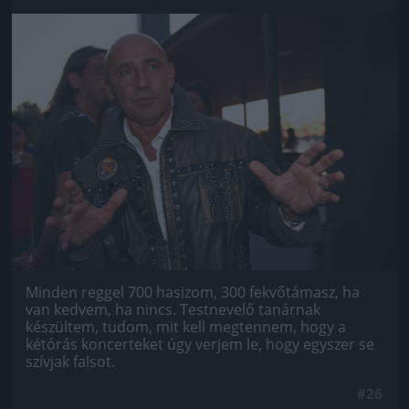
Jön még kép!
Minden reggel 700 hasizom, 300 fekvőtámasz, ha
van kedvem, ha nincs. Testnevelő tanárnak
készültem, tudom, mit kell megtennem, hogy a
kétórás koncerteket úgy verjem le, hogy egyszer se
szívjak falsot.
#26