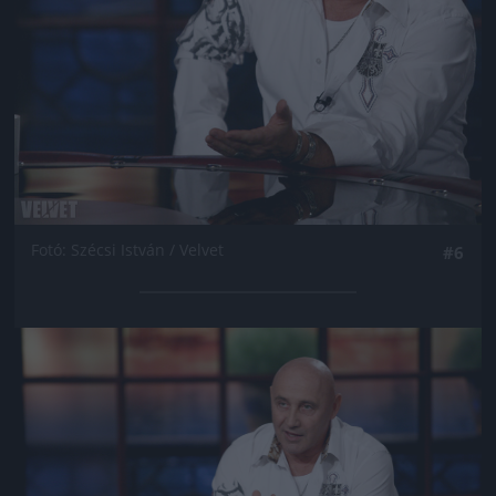
Fotó: Szécsi István / Velvet
#6
Jön még kép!