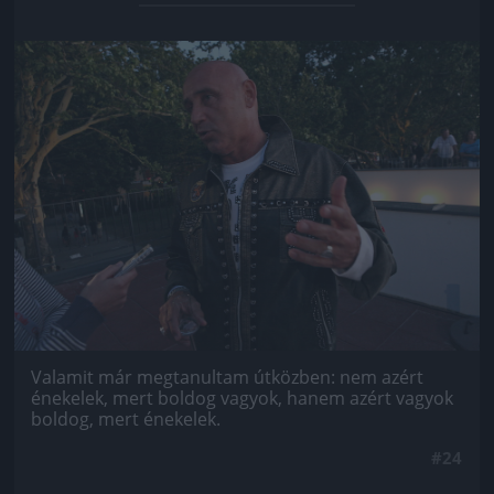
Jön még kép!
Valamit már megtanultam útközben: nem azért
énekelek, mert boldog vagyok, hanem azért vagyok
boldog, mert énekelek.
#24