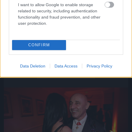
I want to allow Google to enable storage
related to security, including authentication
functionality and fraud prevention, and other
user protection.
CONFIRM
Közeledik az univerzum vége
Data Deletion
Data Access
Privacy Policy
Fotó: Szécsi István / Velvet
#16
Jön még kép!