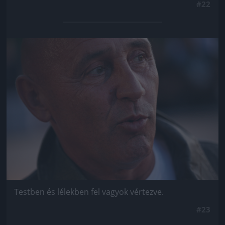
#22
Jön még kép!
Testben és lélekben fel vagyok vértezve.
#23