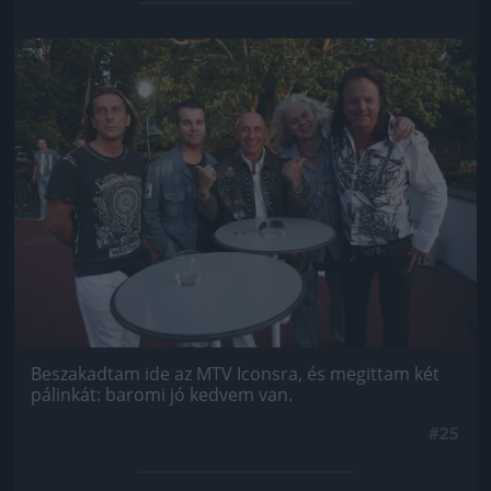
Jön még kép!
Beszakadtam ide az MTV Iconsra, és megittam két
pálinkát: baromi jó kedvem van.
#25