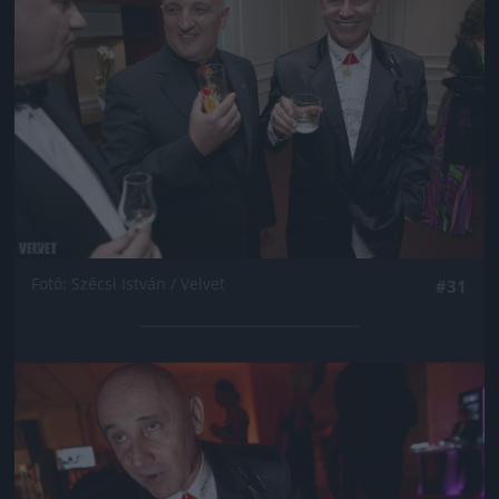
Fotó: Szécsi István / Velvet
#31
Jön még kép!