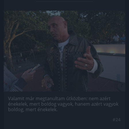
Jön még kép!
Valamit már megtanultam útközben: nem azért
énekelek, mert boldog vagyok, hanem azért vagyok
boldog, mert énekelek.
#24