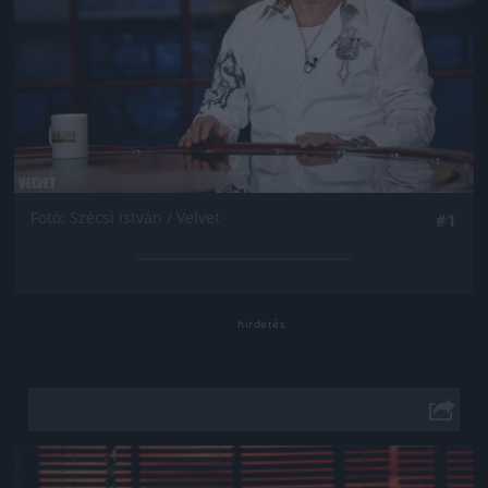
Fotó: Szécsi István / Velvet
#1
Jön még kép!