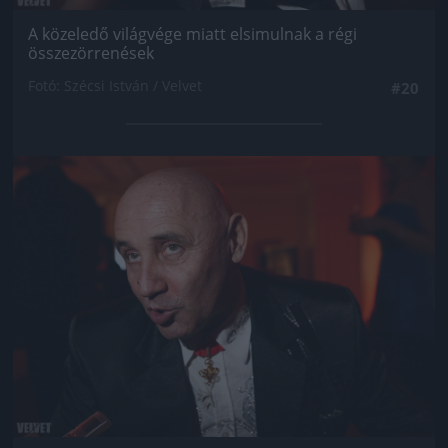
A közeledő világvége miatt elsimulnak a régi
összezörrenések
Fotó: Szécsi István / Velvet
#20
Jön még kép!