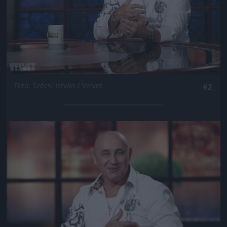
Fotó: Szécsi István / Velvet
#2
Jön még kép!