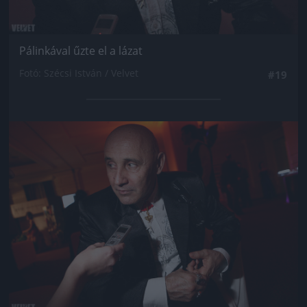
Pálinkával űzte el a lázat
Fotó: Szécsi István / Velvet
#19
Jön még kép!