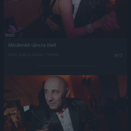
Mindenkit táncra ölelt
Fotó: Szécsi István / Velvet
#17
Jön még kép!