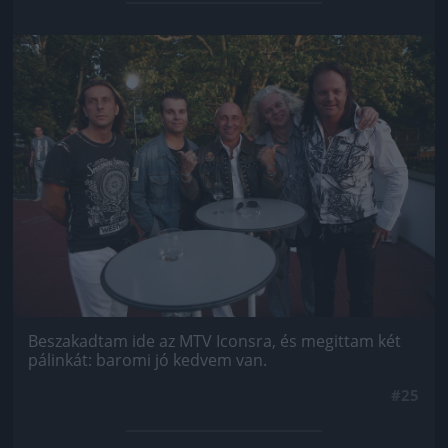
Jön még kép!
Beszakadtam ide az MTV Iconsra, és megittam két
pálinkát: baromi jó kedvem van.
#25