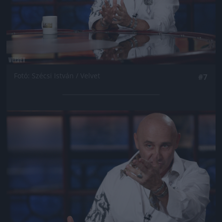
Fotó: Szécsi István / Velvet
#7
Jön még kép!