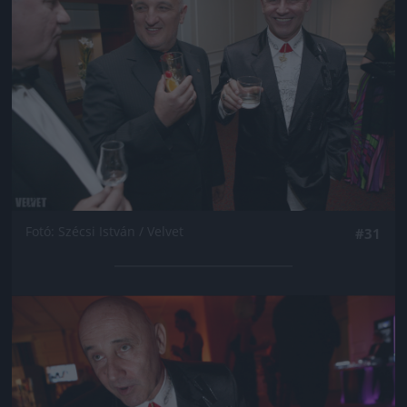
Fotó: Szécsi István / Velvet
#31
Jön még kép!