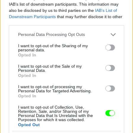
IAB’s list of downstream participants. This information may
also be disclosed by us to third parties on the
IAB’s List of
Downstream Participants
that may further disclose it to other
third parties.
Jön még kép!
Please note that this website/app uses one or more Google
Personal Data Processing Opt Outs
services and may gather and store information including but
not limited to your visit or usage behaviour. You may click to
I want to opt-out of the Sharing of my
personal data.
grant or deny consent to Google and its third-party tags to
Opted In
use your data for below specified purposes in below Google
consent section.
I want to opt-out of the Sale of my
Personal Data.
Opted In
I want to opt-out of processing my
Personal Data for Targeted Advertising.
Opted In
I want to opt-out of Collection, Use,
Retention, Sale, and/or Sharing of my
Personal Data that Is Unrelated with the
Purposes for which it was collected.
Opted Out