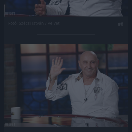
Fotó: Szécsi István / Velvet
#8
Jön még kép!