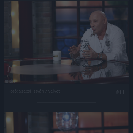
Jön még kép!
Fotó: Szécsi István / Velvet
#11
Jön még kép!