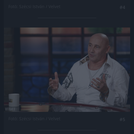
Fotó: Szécsi István / Velvet
#4
Jön még kép!
Fotó: Szécsi István / Velvet
#5