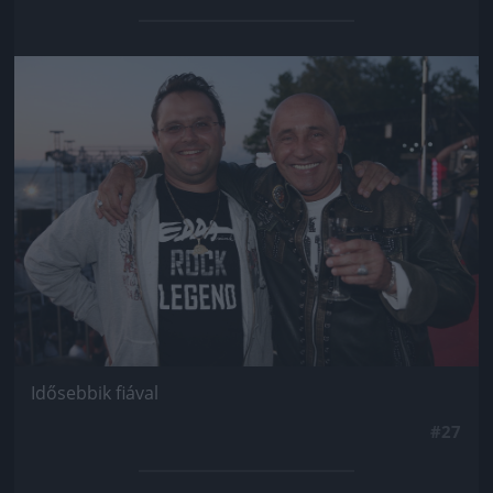
Jön még kép!
Idősebbik fiával
#27