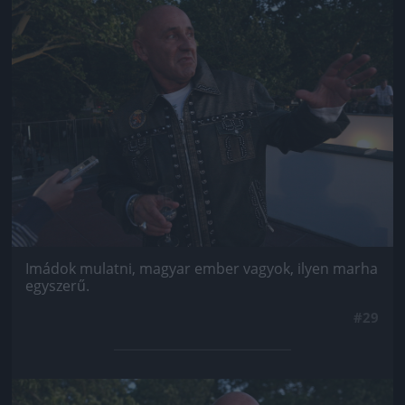
Jön még kép!
Imádok mulatni, magyar ember vagyok, ilyen marha
egyszerű.
#29
Jön még kép!