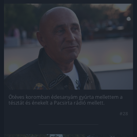
Jön még kép!
Ötéves koromban édesanyám gyúrta mellettem a
tésztát és énekelt a Pacsirta rádió mellett.
#28