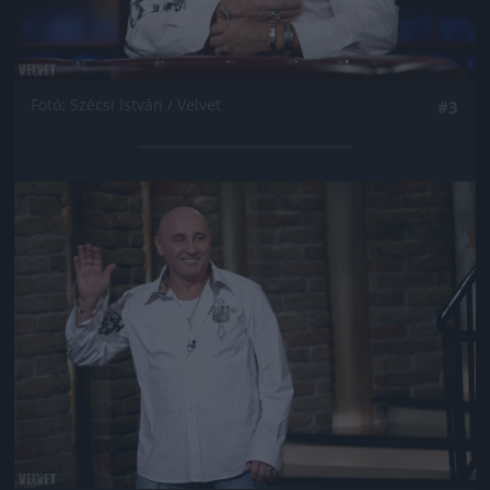
Fotó: Szécsi István / Velvet
#3
Jön még kép!