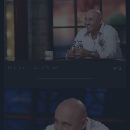
Fotó: Szécsi István / Velvet
#12
Jön még kép!