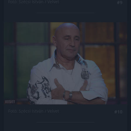
Fotó: Szécsi István / Velvet
#9
Jön még kép!
Fotó: Szécsi István / Velvet
#10