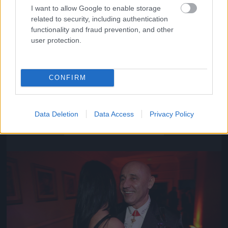
I want to allow Google to enable storage
related to security, including authentication
functionality and fraud prevention, and other
user protection.
CONFIRM
Közeledik az univerzum vége
Data Deletion
Data Access
Privacy Policy
Fotó: Szécsi István / Velvet
#16
Jön még kép!