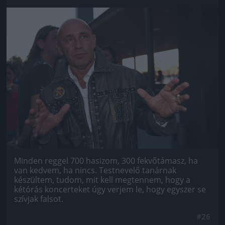
Jön még kép!
Minden reggel 700 hasizom, 300 fekvőtámasz, ha
van kedvem, ha nincs. Testnevelő tanárnak
készültem, tudom, mit kell megtennem, hogy a
kétórás koncerteket úgy verjem le, hogy egyszer se
szívjak falsot.
#26