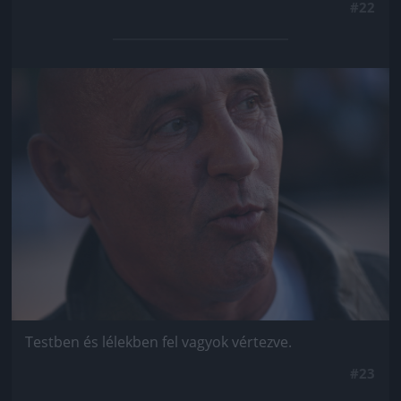
#22
Jön még kép!
Testben és lélekben fel vagyok vértezve.
#23