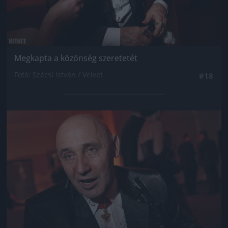
Megkapta a közönség szeretetét
Fotó: Szécsi István / Velvet
#18
Jön még kép!