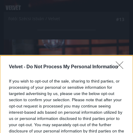
Fotó: Szécsi István / Velvet
#13
Jön még kép!
Velvet -
Do Not Process My Personal Information
If you wish to opt-out of the sale, sharing to third parties, or
processing of your personal or sensitive information for
targeted advertising by us, please use the below opt-out
section to confirm your selection. Please note that after your
opt-out request is processed you may continue seeing
interest-based ads based on personal information utilized by
us or personal information disclosed to third parties prior to
your opt-out. You may separately opt-out of the further
Fotó: Szécsi István / Velvet
#14
disclosure of your personal information by third parties on the