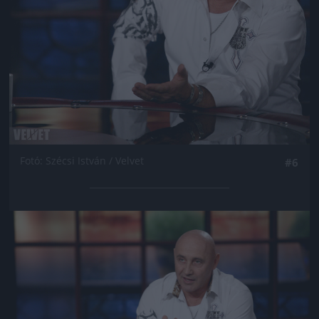
Fotó: Szécsi István / Velvet
#6
Jön még kép!