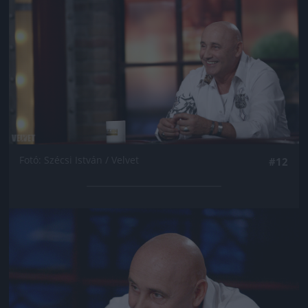
Fotó: Szécsi István / Velvet
#12
Jön még kép!