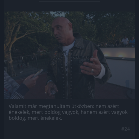
Jön még kép!
Valamit már megtanultam útközben: nem azért
énekelek, mert boldog vagyok, hanem azért vagyok
boldog, mert énekelek.
#24