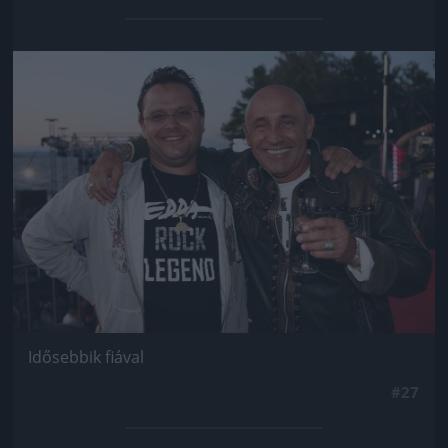
Jön még kép!
Idősebbik fiával
#27