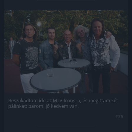
Jön még kép!
Beszakadtam ide az MTV Iconsra, és megittam két
pálinkát: baromi jó kedvem van.
#25