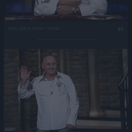
Fotó: Szécsi István / Velvet
#3
Jön még kép!