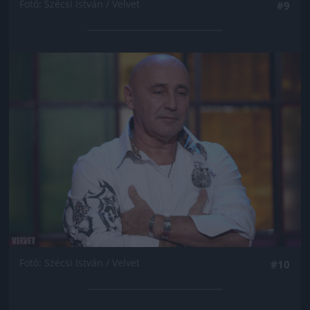
Fotó: Szécsi István / Velvet
#9
Jön még kép!
Fotó: Szécsi István / Velvet
#10