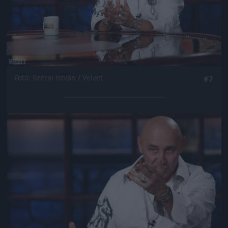
Fotó: Szécsi István / Velvet
#7
Jön még kép!