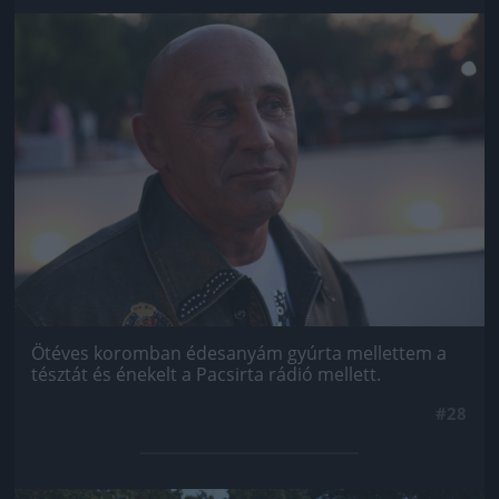
Jön még kép!
Ötéves koromban édesanyám gyúrta mellettem a
tésztát és énekelt a Pacsirta rádió mellett.
#28