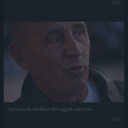
#22
Jön még kép!
Testben és lélekben fel vagyok vértezve.
#23