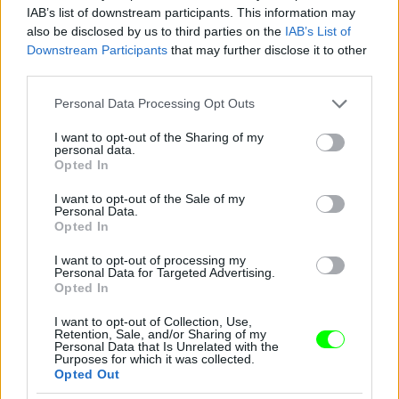
IAB’s list of downstream participants. This information may
also be disclosed by us to third parties on the
IAB’s List of
Downstream Participants
that may further disclose it to other
third parties.
Jön még kép!
Please note that this website/app uses one or more Google
Personal Data Processing Opt Outs
services and may gather and store information including but
not limited to your visit or usage behaviour. You may click to
I want to opt-out of the Sharing of my
personal data.
grant or deny consent to Google and its third-party tags to
Opted In
use your data for below specified purposes in below Google
consent section.
I want to opt-out of the Sale of my
Personal Data.
Opted In
I want to opt-out of processing my
Personal Data for Targeted Advertising.
Opted In
I want to opt-out of Collection, Use,
Retention, Sale, and/or Sharing of my
Personal Data that Is Unrelated with the
Purposes for which it was collected.
Opted Out