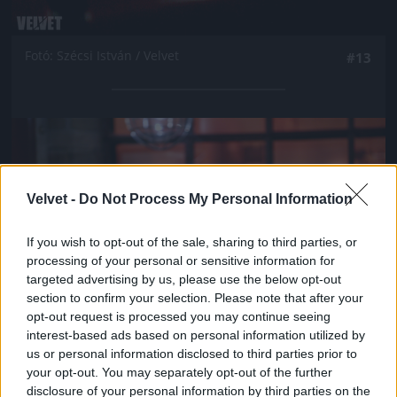
Fotó: Szécsi István / Velvet
#13
Jön még kép!
Velvet -
Do Not Process My Personal Information
If you wish to opt-out of the sale, sharing to third parties, or
processing of your personal or sensitive information for
targeted advertising by us, please use the below opt-out
section to confirm your selection. Please note that after your
opt-out request is processed you may continue seeing
interest-based ads based on personal information utilized by
us or personal information disclosed to third parties prior to
your opt-out. You may separately opt-out of the further
Fotó: Szécsi István / Velvet
#14
disclosure of your personal information by third parties on the