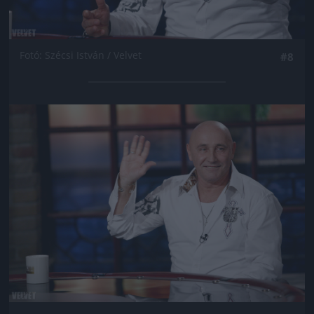
Fotó: Szécsi István / Velvet
#8
Jön még kép!