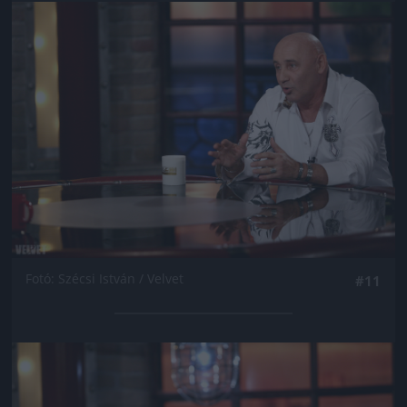
Jön még kép!
Fotó: Szécsi István / Velvet
#11
Jön még kép!