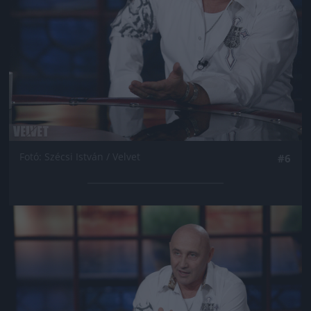
Fotó: Szécsi István / Velvet
#6
Jön még kép!