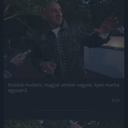
Jön még kép!
Imádok mulatni, magyar ember vagyok, ilyen marha
egyszerű.
#29
Jön még kép!