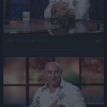
Fotó: Szécsi István / Velvet
#2
Jön még kép!