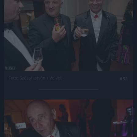
Fotó: Szécsi István / Velvet
#31
Jön még kép!