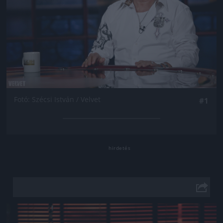
Fotó: Szécsi István / Velvet
#1
Jön még kép!