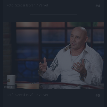
Fotó: Szécsi István / Velvet
#4
Jön még kép!
Fotó: Szécsi István / Velvet
#5