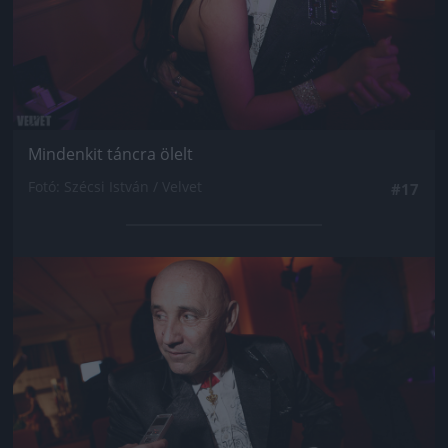
Mindenkit táncra ölelt
Fotó: Szécsi István / Velvet
#17
Jön még kép!