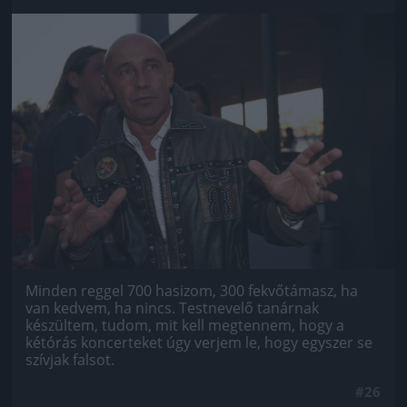
Jön még kép!
Minden reggel 700 hasizom, 300 fekvőtámasz, ha
van kedvem, ha nincs. Testnevelő tanárnak
készültem, tudom, mit kell megtennem, hogy a
kétórás koncerteket úgy verjem le, hogy egyszer se
szívjak falsot.
#26