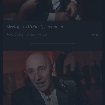
Megkapta a közönség szeretetét
Fotó: Szécsi István / Velvet
#18
Jön még kép!