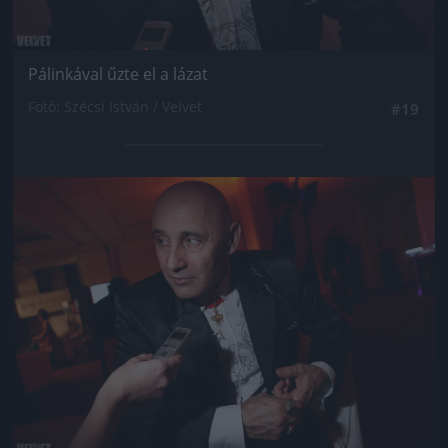
Pálinkával űzte el a lázat
Fotó: Szécsi István / Velvet
#19
Jön még kép!