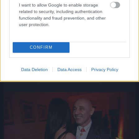
I want to allow Google to enable storage
related to security, including authentication
functionality and fraud prevention, and other
user protection.
CONFIRM
Közeledik az univerzum vége
Data Deletion
Data Access
Privacy Policy
Fotó: Szécsi István / Velvet
#16
Jön még kép!