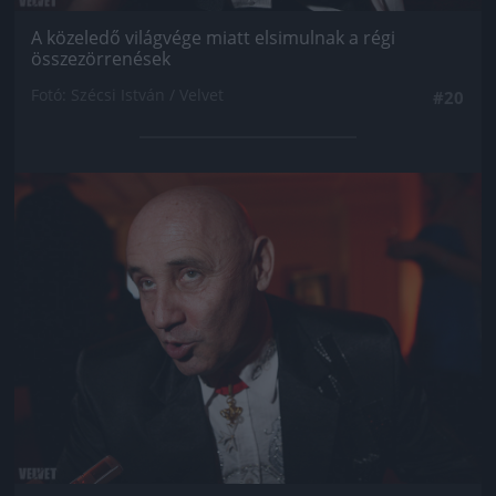
A közeledő világvége miatt elsimulnak a régi
összezörrenések
Fotó: Szécsi István / Velvet
#20
Jön még kép!