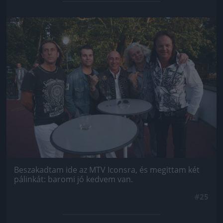
Jön még kép!
Beszakadtam ide az MTV Iconsra, és megittam két
pálinkát: baromi jó kedvem van.
#25