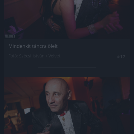
Mindenkit táncra ölelt
Fotó: Szécsi István / Velvet
#17
Jön még kép!