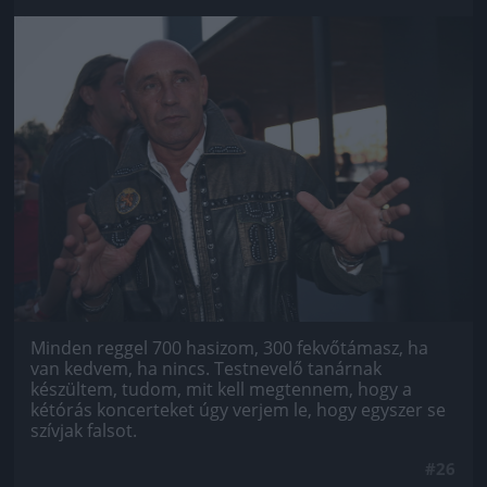
Jön még kép!
Minden reggel 700 hasizom, 300 fekvőtámasz, ha
van kedvem, ha nincs. Testnevelő tanárnak
készültem, tudom, mit kell megtennem, hogy a
kétórás koncerteket úgy verjem le, hogy egyszer se
szívjak falsot.
#26