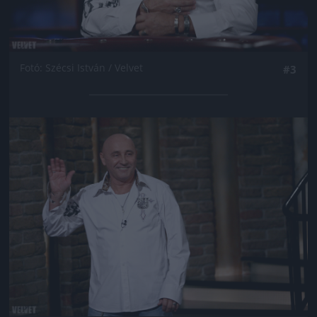
Fotó: Szécsi István / Velvet
#3
Jön még kép!