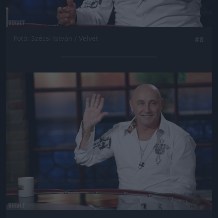
Fotó: Szécsi István / Velvet
#8
Jön még kép!