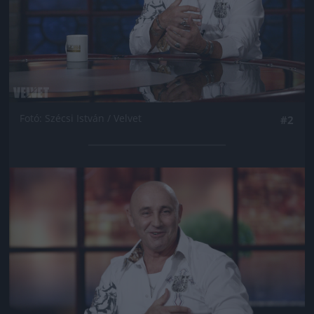
Fotó: Szécsi István / Velvet
#2
Jön még kép!