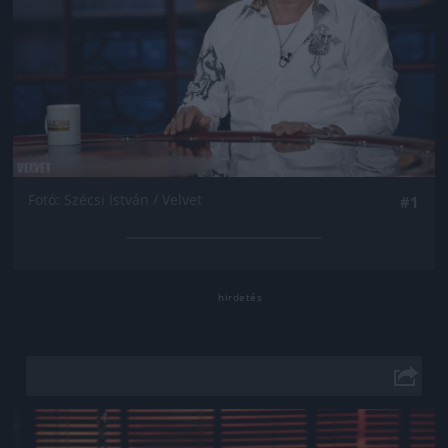
Fotó: Szécsi István / Velvet
#1
Jön még kép!