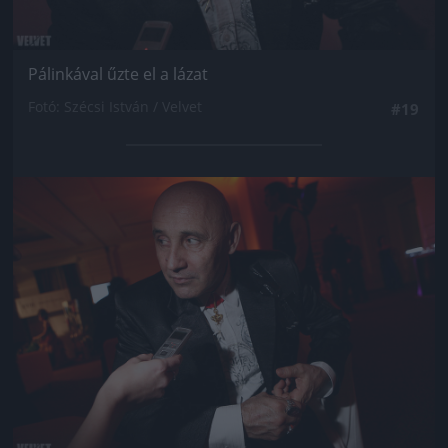
Pálinkával űzte el a lázat
Fotó: Szécsi István / Velvet
#19
Jön még kép!