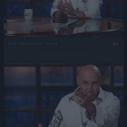
Fotó: Szécsi István / Velvet
#7
Jön még kép!