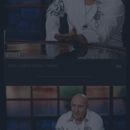
Fotó: Szécsi István / Velvet
#6
Jön még kép!