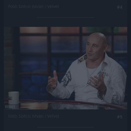
Fotó: Szécsi István / Velvet
#4
Jön még kép!
Fotó: Szécsi István / Velvet
#5