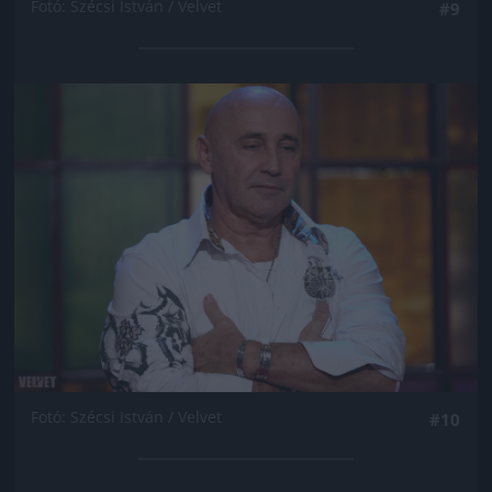
Fotó: Szécsi István / Velvet
#9
Jön még kép!
Fotó: Szécsi István / Velvet
#10