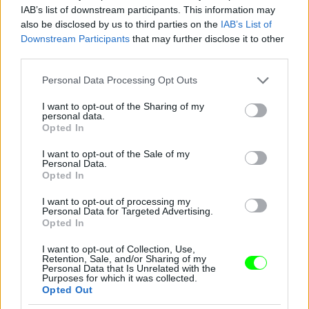
IAB’s list of downstream participants. This information may
also be disclosed by us to third parties on the
IAB’s List of
Downstream Participants
that may further disclose it to other
third parties.
Jön még kép!
Please note that this website/app uses one or more Google
Personal Data Processing Opt Outs
services and may gather and store information including but
not limited to your visit or usage behaviour. You may click to
I want to opt-out of the Sharing of my
personal data.
grant or deny consent to Google and its third-party tags to
Opted In
use your data for below specified purposes in below Google
consent section.
I want to opt-out of the Sale of my
Personal Data.
Opted In
I want to opt-out of processing my
Personal Data for Targeted Advertising.
Opted In
I want to opt-out of Collection, Use,
Retention, Sale, and/or Sharing of my
Personal Data that Is Unrelated with the
Purposes for which it was collected.
Opted Out