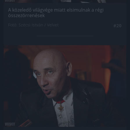
A közeledő világvége miatt elsimulnak a régi
összezörrenések
Fotó: Szécsi István / Velvet
#20
Jön még kép!