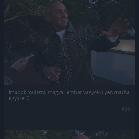
Jön még kép!
Imádok mulatni, magyar ember vagyok, ilyen marha
egyszerű.
#29
Jön még kép!