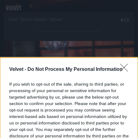
Fotó: Szécsi István / Velvet
#13
Jön még kép!
Velvet -
Do Not Process My Personal Information
If you wish to opt-out of the sale, sharing to third parties, or
processing of your personal or sensitive information for
targeted advertising by us, please use the below opt-out
section to confirm your selection. Please note that after your
opt-out request is processed you may continue seeing
interest-based ads based on personal information utilized by
us or personal information disclosed to third parties prior to
your opt-out. You may separately opt-out of the further
Fotó: Szécsi István / Velvet
#14
disclosure of your personal information by third parties on the