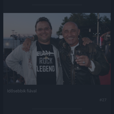
Jön még kép!
Idősebbik fiával
#27