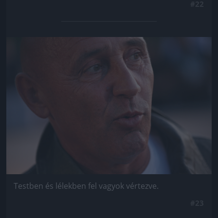
#22
Jön még kép!
Testben és lélekben fel vagyok vértezve.
#23