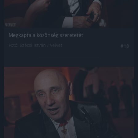
Megkapta a közönség szeretetét
Fotó: Szécsi István / Velvet
#18
Jön még kép!