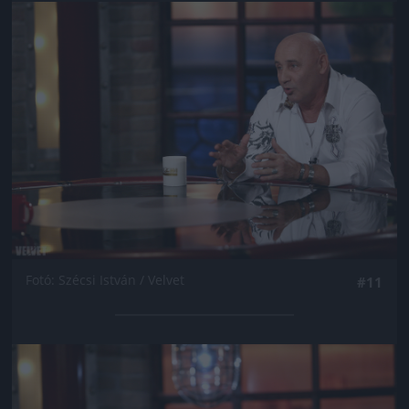
Jön még kép!
Fotó: Szécsi István / Velvet
#11
Jön még kép!