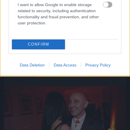
I want to allow Google to enable storage
related to security, including authentication
functionality and fraud prevention, and other
user protection.
CONFIRM
Közeledik az univerzum vége
Data Deletion
Data Access
Privacy Policy
Fotó: Szécsi István / Velvet
#16
Jön még kép!