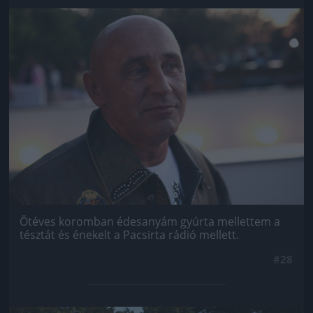
Jön még kép!
Ötéves koromban édesanyám gyúrta mellettem a
tésztát és énekelt a Pacsirta rádió mellett.
#28