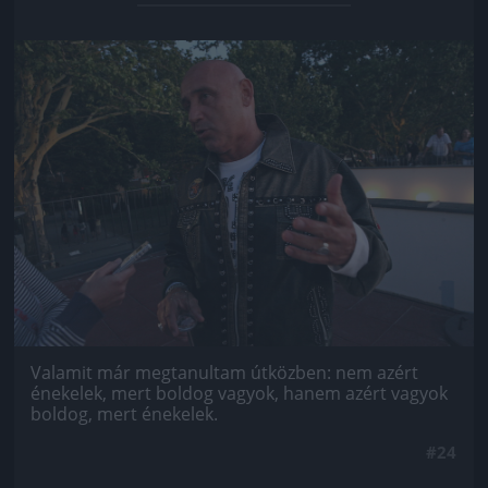
Jön még kép!
Valamit már megtanultam útközben: nem azért
énekelek, mert boldog vagyok, hanem azért vagyok
boldog, mert énekelek.
#24