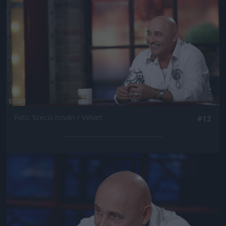
Fotó: Szécsi István / Velvet
#12
Jön még kép!