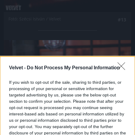
Fotó: Szécsi István / Velvet
#13
Jön még kép!
Velvet -
Do Not Process My Personal Information
If you wish to opt-out of the sale, sharing to third parties, or
processing of your personal or sensitive information for
targeted advertising by us, please use the below opt-out
section to confirm your selection. Please note that after your
opt-out request is processed you may continue seeing
interest-based ads based on personal information utilized by
us or personal information disclosed to third parties prior to
your opt-out. You may separately opt-out of the further
Fotó: Szécsi István / Velvet
#14
disclosure of your personal information by third parties on the