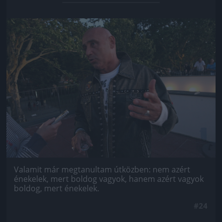
Jön még kép!
Valamit már megtanultam útközben: nem azért
énekelek, mert boldog vagyok, hanem azért vagyok
boldog, mert énekelek.
#24