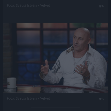
Fotó: Szécsi István / Velvet
#4
Jön még kép!
Fotó: Szécsi István / Velvet
#5