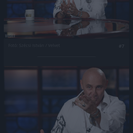
Fotó: Szécsi István / Velvet
#7
Jön még kép!