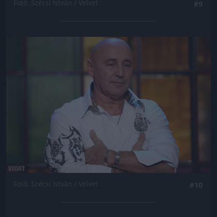
Fotó: Szécsi István / Velvet
#9
Jön még kép!
Fotó: Szécsi István / Velvet
#10