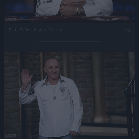
Fotó: Szécsi István / Velvet
#3
Jön még kép!