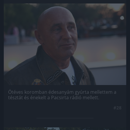
Jön még kép!
Ötéves koromban édesanyám gyúrta mellettem a
tésztát és énekelt a Pacsirta rádió mellett.
#28