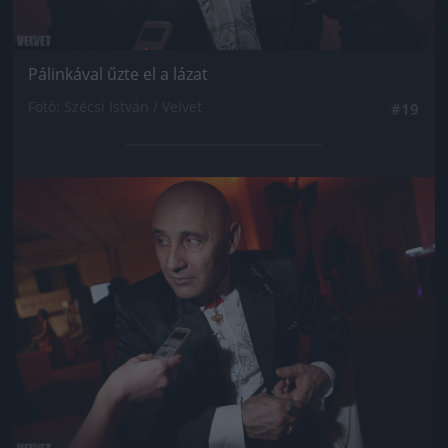
Pálinkával űzte el a lázat
Fotó: Szécsi István / Velvet
#19
Jön még kép!