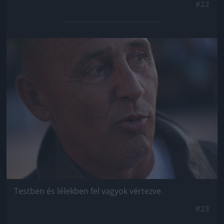
#22
Jön még kép!
Testben és lélekben fel vagyok vértezve.
#23