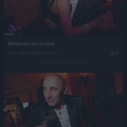
Mindenkit táncra ölelt
Fotó: Szécsi István / Velvet
#17
Jön még kép!