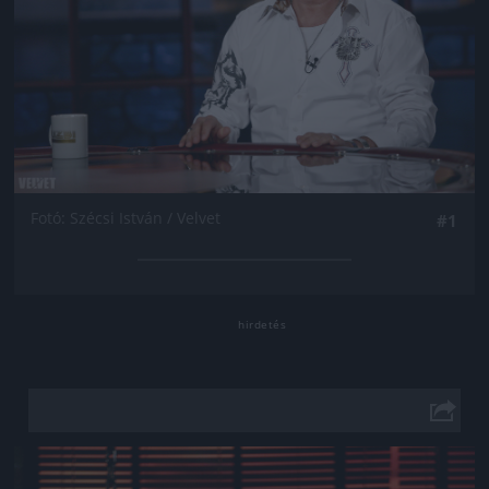
Fotó: Szécsi István / Velvet
#1
Jön még kép!