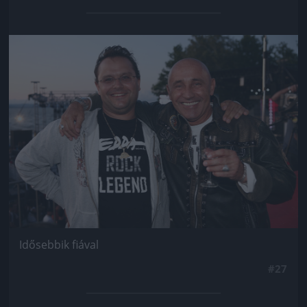
Jön még kép!
Idősebbik fiával
#27