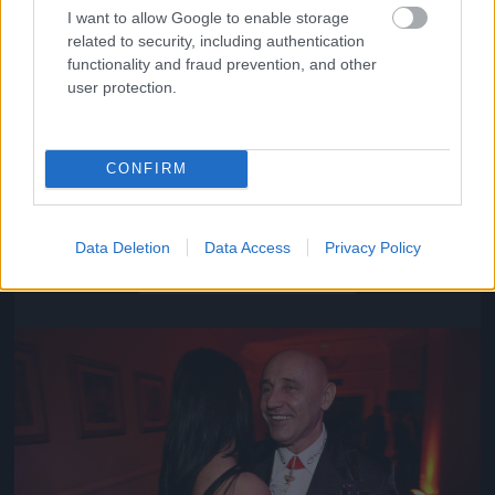
I want to allow Google to enable storage
related to security, including authentication
functionality and fraud prevention, and other
user protection.
CONFIRM
Közeledik az univerzum vége
Data Deletion
Data Access
Privacy Policy
Fotó: Szécsi István / Velvet
#16
Jön még kép!