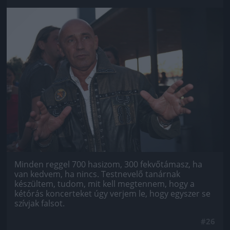
Jön még kép!
Minden reggel 700 hasizom, 300 fekvőtámasz, ha
van kedvem, ha nincs. Testnevelő tanárnak
készültem, tudom, mit kell megtennem, hogy a
kétórás koncerteket úgy verjem le, hogy egyszer se
szívjak falsot.
#26