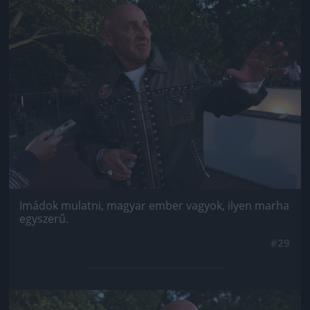
Jön még kép!
Imádok mulatni, magyar ember vagyok, ilyen marha
egyszerű.
#29
Jön még kép!