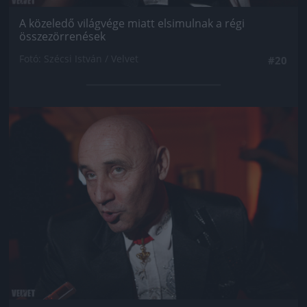
A közeledő világvége miatt elsimulnak a régi
összezörrenések
Fotó: Szécsi István / Velvet
#20
Jön még kép!