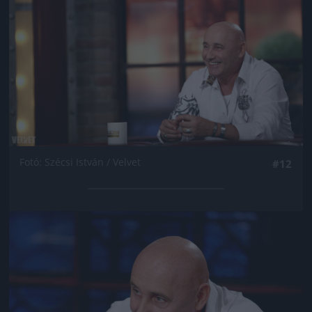
Fotó: Szécsi István / Velvet
#12
Jön még kép!