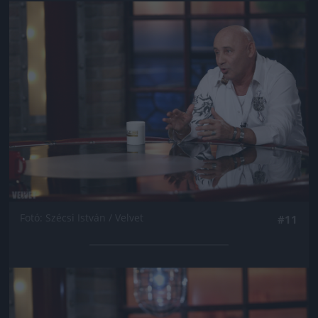
Jön még kép!
Fotó: Szécsi István / Velvet
#11
Jön még kép!