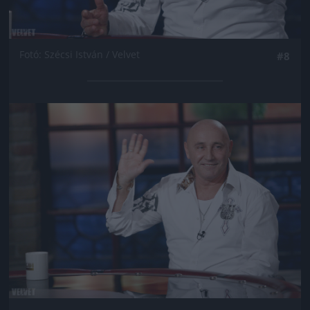
Fotó: Szécsi István / Velvet
#8
Jön még kép!