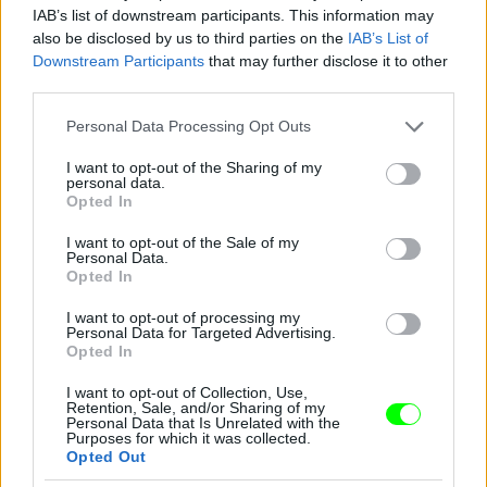
IAB’s list of downstream participants. This information may
also be disclosed by us to third parties on the
IAB’s List of
Downstream Participants
that may further disclose it to other
third parties.
Jön még kép!
Please note that this website/app uses one or more Google
Personal Data Processing Opt Outs
services and may gather and store information including but
not limited to your visit or usage behaviour. You may click to
I want to opt-out of the Sharing of my
personal data.
grant or deny consent to Google and its third-party tags to
Opted In
use your data for below specified purposes in below Google
consent section.
I want to opt-out of the Sale of my
Personal Data.
Opted In
I want to opt-out of processing my
Personal Data for Targeted Advertising.
Opted In
I want to opt-out of Collection, Use,
Retention, Sale, and/or Sharing of my
Personal Data that Is Unrelated with the
Purposes for which it was collected.
Opted Out