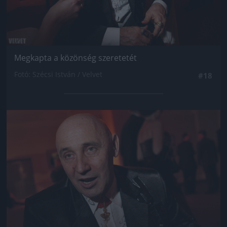
Megkapta a közönség szeretetét
Fotó: Szécsi István / Velvet
#18
Jön még kép!