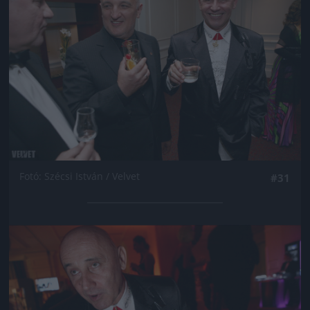
Fotó: Szécsi István / Velvet
#31
Jön még kép!