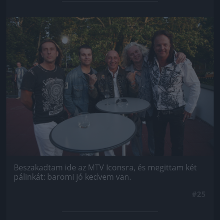
Jön még kép!
Beszakadtam ide az MTV Iconsra, és megittam két
pálinkát: baromi jó kedvem van.
#25