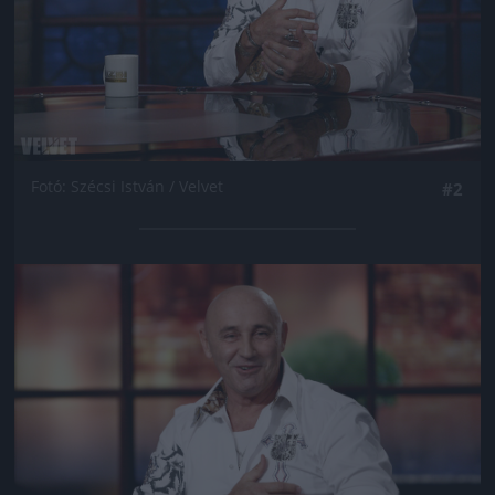
Fotó: Szécsi István / Velvet
#2
Jön még kép!