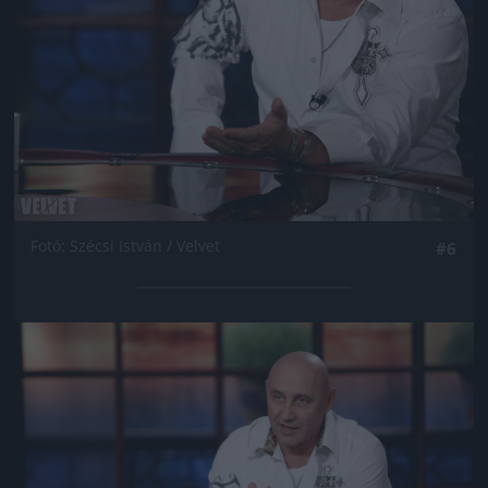
Fotó: Szécsi István / Velvet
#6
Jön még kép!