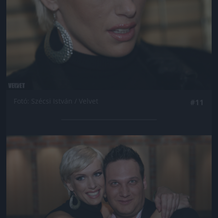
Fotó: Szécsi István / Velvet
#11
Jön még kép!