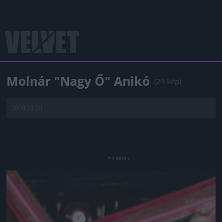
Molnár "Nagy Ő" Anikó
(29 kép)
2009.01.01.
Jön még kép!