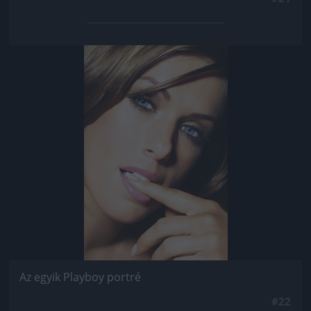
Jön még kép!
Az egyik Playboy portré
#22