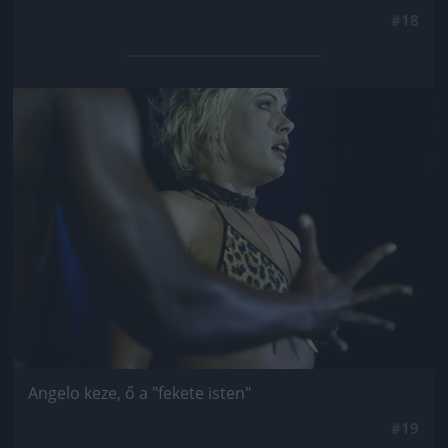
#18
Jön még kép!
Angelo keze, ő a "fekete isten"
#19