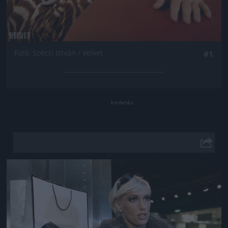
Fotó: Szécsi István / Velvet
#1
Jön még kép!