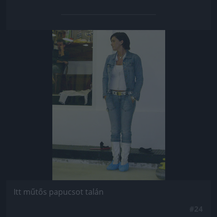
Jön még kép!
Itt műtős papucsot talán
#24