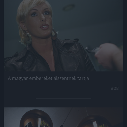
A magyar embereket álszentnek tartja
#28
Jön még kép!