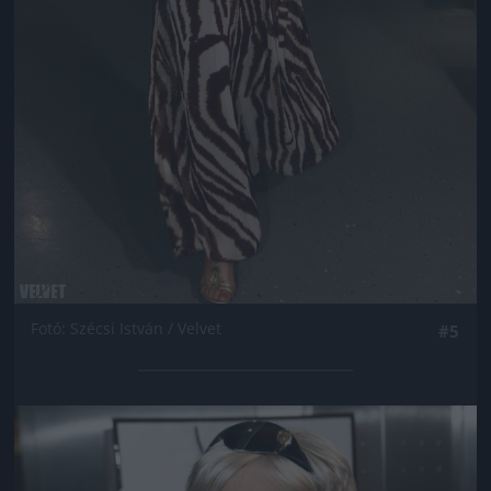
Fotó: Szécsi István / Velvet
#5
Jön még kép!