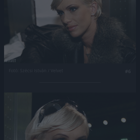
Fotó: Szécsi István / Velvet
#6
Jön még kép!