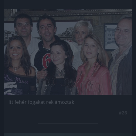
Jön még kép!
Itt fehér fogakat reklámoztak
#26