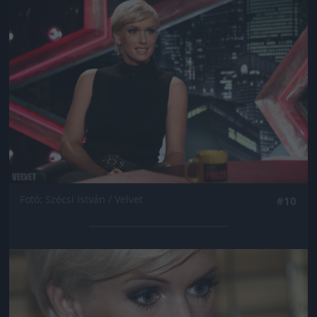
Jön még kép!
Fotó: Szécsi István / Velvet
#10
Jön még kép!