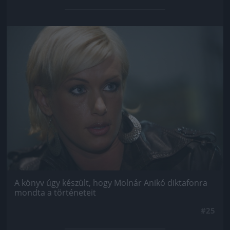
Jön még kép!
A könyv úgy készült, hogy Molnár Anikó diktafonra
mondta a történeteit
#25