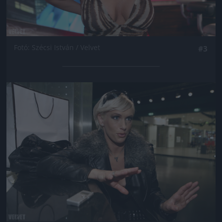
Fotó: Szécsi István / Velvet
#3
Jön még kép!