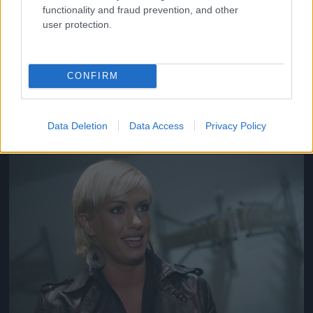
functionality and fraud prevention, and other
user protection.
Úgy tartja, a nők 99 százaléka a pénz miatt vállal
CONFIRM
aktot
#15
Data Deletion
Data Access
Privacy Policy
Jön még kép!