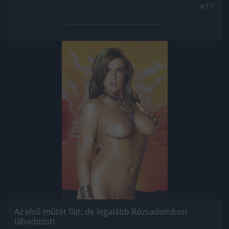
#17
Jön még kép!
Az első műtét fájt, de legalább Rózsadombon
lábadozott