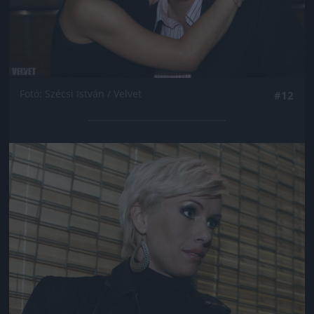
Fotó: Szécsi István / Velvet
#12
Jön még kép!