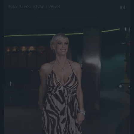
Fotó: Szécsi István / Velvet
#4
Jön még kép!