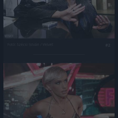
Fotó: Szécsi István / Velvet
#2
Jön még kép!