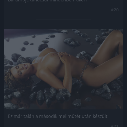
#20
Jön még kép!
Ez már talán a második mellműtét után készült
#21