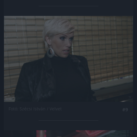
Jön még kép!
Fotó: Szécsi István / Velvet
#9