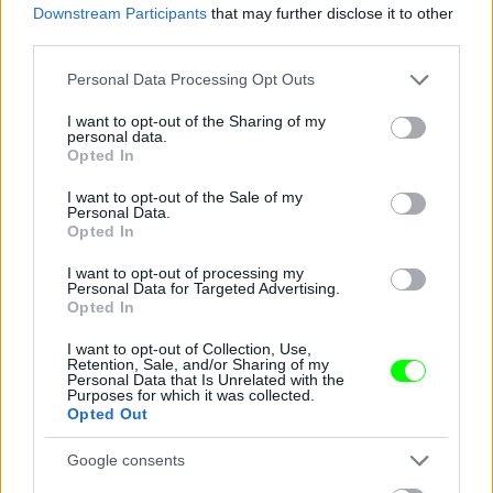
Downstream Participants
that may further disclose it to other
third parties.
Jön még kép!
Please note that this website/app uses one or more Google
Personal Data Processing Opt Outs
services and may gather and store information including but
not limited to your visit or usage behaviour. You may click to
I want to opt-out of the Sharing of my
personal data.
grant or deny consent to Google and its third-party tags to
Opted In
use your data for below specified purposes in below Google
consent section.
I want to opt-out of the Sale of my
Personal Data.
Opted In
I want to opt-out of processing my
Personal Data for Targeted Advertising.
Opted In
I want to opt-out of Collection, Use,
Retention, Sale, and/or Sharing of my
Fotó: Szécsi István / Velvet
#14
Personal Data that Is Unrelated with the
Purposes for which it was collected.
Opted Out
Google consents
Jön még kép!