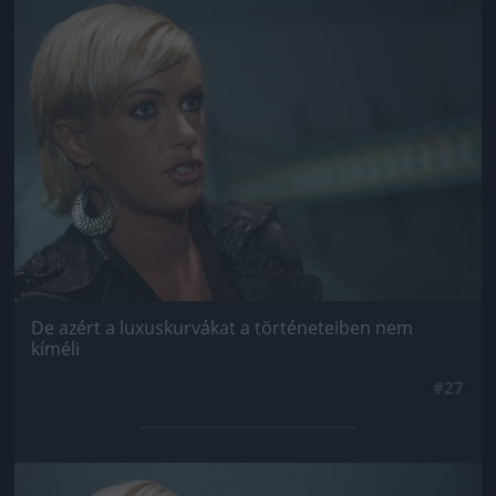
Jön még kép!
De azért a luxuskurvákat a történeteiben nem
kíméli
#27
Jön még kép!