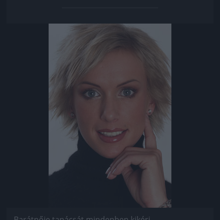
Jön még kép!
Barátnője tanácsát mindenben kikéri