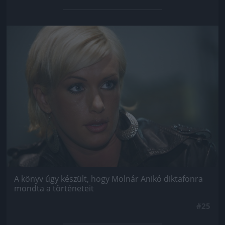
Jön még kép!
A könyv úgy készült, hogy Molnár Anikó diktafonra
mondta a történeteit
#25