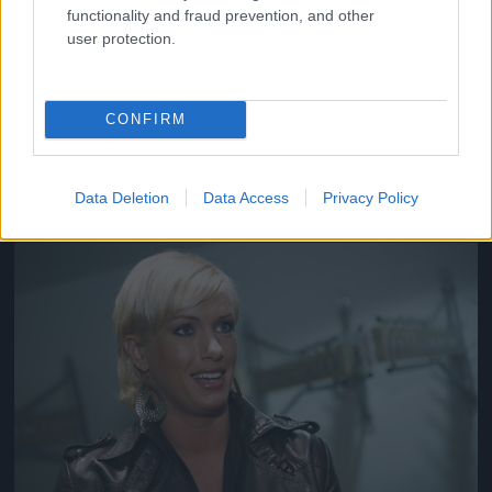
functionality and fraud prevention, and other
user protection.
Úgy tartja, a nők 99 százaléka a pénz miatt vállal
CONFIRM
aktot
#15
Data Deletion
Data Access
Privacy Policy
Jön még kép!