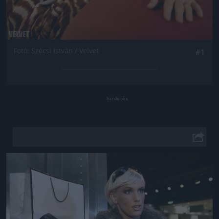
Fotó: Szécsi István / Velvet
#1
Jön még kép!