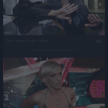
Fotó: Szécsi István / Velvet
#2
Jön még kép!