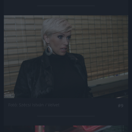
Jön még kép!
Fotó: Szécsi István / Velvet
#9