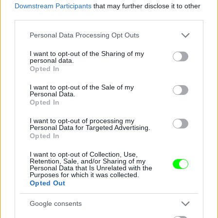
Downstream Participants
that may further disclose it to other
third parties.
Jön még kép!
Please note that this website/app uses one or more Google
Personal Data Processing Opt Outs
services and may gather and store information including but
not limited to your visit or usage behaviour. You may click to
I want to opt-out of the Sharing of my
personal data.
grant or deny consent to Google and its third-party tags to
Opted In
use your data for below specified purposes in below Google
consent section.
I want to opt-out of the Sale of my
Personal Data.
Opted In
I want to opt-out of processing my
Personal Data for Targeted Advertising.
Opted In
I want to opt-out of Collection, Use,
Retention, Sale, and/or Sharing of my
Fotó: Szécsi István / Velvet
#14
Personal Data that Is Unrelated with the
Purposes for which it was collected.
Opted Out
Google consents
Jön még kép!