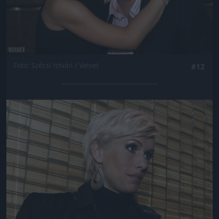
Fotó: Szécsi István / Velvet
#12
Jön még kép!