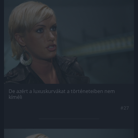
Jön még kép!
De azért a luxuskurvákat a történeteiben nem
kíméli
#27
Jön még kép!