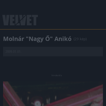
Molnár "Nagy Ő" Anikó
(29 kép)
2009.01.01.
Jön még kép!