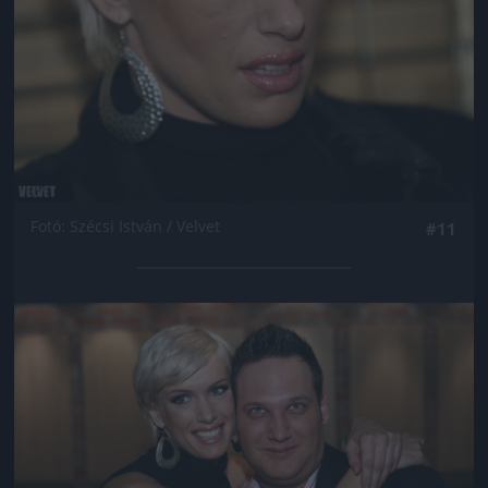
Fotó: Szécsi István / Velvet
#11
Jön még kép!