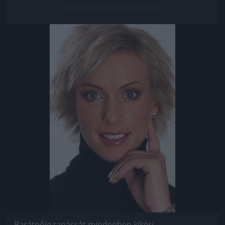
Jön még kép!
Barátnője tanácsát mindenben kikéri