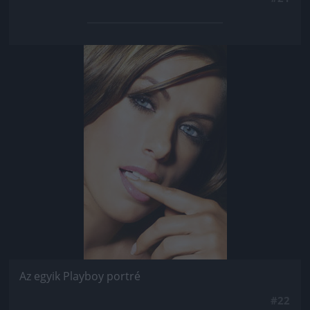
Jön még kép!
Az egyik Playboy portré
#22