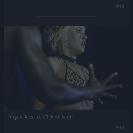
#18
Jön még kép!
Angelo keze, ő a "fekete isten"
#19