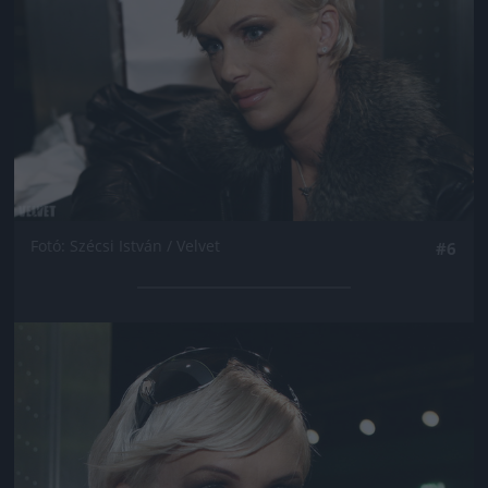
Fotó: Szécsi István / Velvet
#6
Jön még kép!