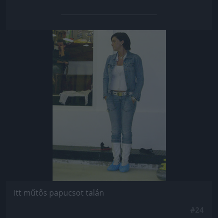
Jön még kép!
Itt műtős papucsot talán
#24