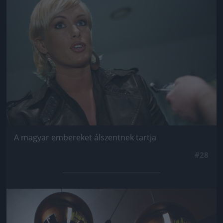
A magyar embereket álszentnek tartja
#28
Jön még kép!