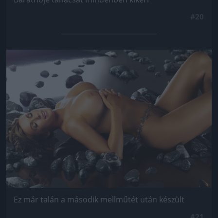
#20
Jön még kép!
Ez már talán a második mellműtét után készült
#21