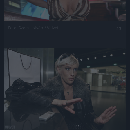
Fotó: Szécsi István / Velvet
#3
Jön még kép!