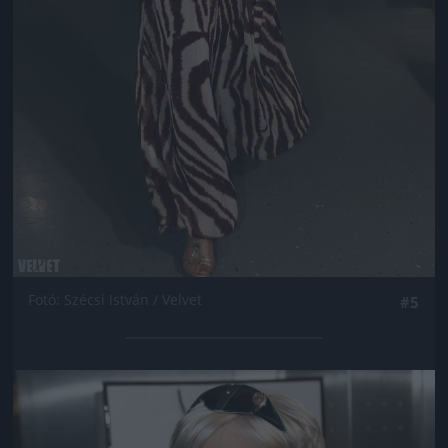
Fotó: Szécsi István / Velvet
#5
Jön még kép!