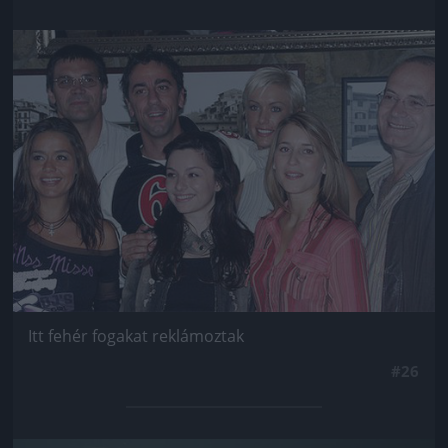
Jön még kép!
Itt fehér fogakat reklámoztak
#26