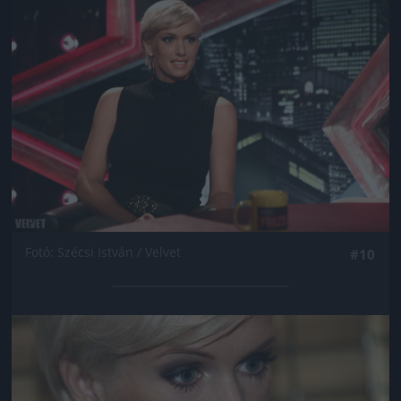
Jön még kép!
Fotó: Szécsi István / Velvet
#10
Jön még kép!