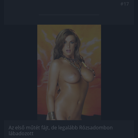
#17
Jön még kép!
Az első műtét fájt, de legalább Rózsadombon
lábadozott