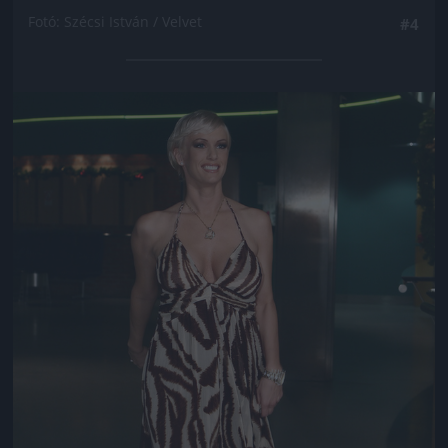
Fotó: Szécsi István / Velvet
#4
Jön még kép!