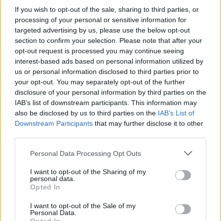
Jön még kép!
If you wish to opt-out of the sale, sharing to third parties, or
processing of your personal or sensitive information for
targeted advertising by us, please use the below opt-out
section to confirm your selection. Please note that after your
opt-out request is processed you may continue seeing
interest-based ads based on personal information utilized by
us or personal information disclosed to third parties prior to
your opt-out. You may separately opt-out of the further
disclosure of your personal information by third parties on the
IAB’s list of downstream participants. This information may
also be disclosed by us to third parties on the
IAB’s List of
Beindultak a füvesítések.
Downstream Participants
that may further disclose it to other
third parties.
Fotó: / Facebook / Kalef Hírmondó
#5
Please note that this website/app uses one or more Google
Personal Data Processing Opt Outs
services and may gather and store information including but
not limited to your visit or usage behaviour. You may click to
I want to opt-out of the Sharing of my
personal data.
grant or deny consent to Google and its third-party tags to
Jön még kép!
Opted In
use your data for below specified purposes in below Google
consent section.
I want to opt-out of the Sale of my
Personal Data.