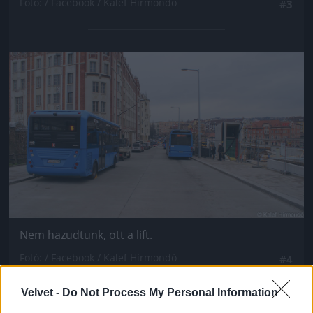
Fotó: / Facebook / Kalef Hírmondó
#3
Jön még kép!
Nem hazudtunk, ott a lift.
Fotó: / Facebook / Kalef Hírmondó
#4
Velvet -
Do Not Process My Personal Information