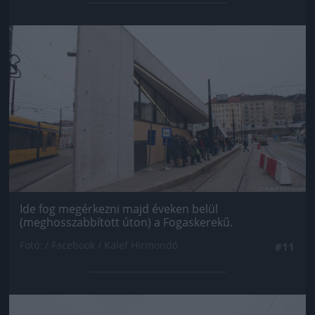
Jön még kép!
Ide fog megérkezni majd éveken belül
(meghosszabbított úton) a Fogaskerekű.
Fotó: / Facebook / Kalef Hírmondó
#11