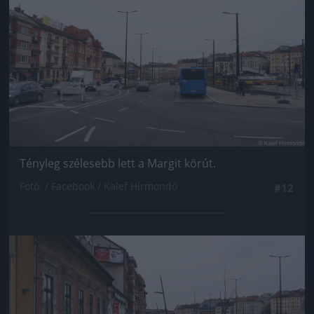
Jön még kép!
Tényleg szélesebb lett a Margit körút.
Fotó: / Facebook / Kalef Hírmondó
#12
Jön még kép!