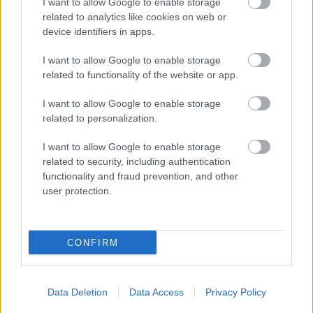
I want to allow Google to enable storage
related to analytics like cookies on web or
device identifiers in apps.
I want to allow Google to enable storage
related to functionality of the website or app.
A környéket ábrázoló térkép. Valószínűleg ez lesz az
új találkozási pont az óra után/helyett.
I want to allow Google to enable storage
related to personalization.
Fotó: / Facebook / Kalef Hírmondó
#7
I want to allow Google to enable storage
related to security, including authentication
functionality and fraud prevention, and other
Jön még kép!
user protection.
CONFIRM
Data Deletion
Data Access
Privacy Policy