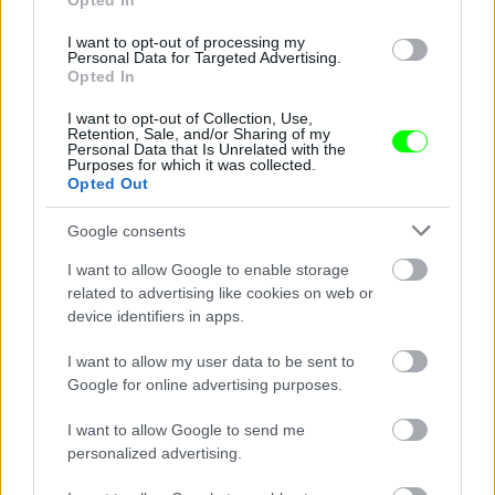
Opted In
I want to opt-out of processing my
Personal Data for Targeted Advertising.
Opted In
I want to opt-out of Collection, Use,
Retention, Sale, and/or Sharing of my
Personal Data that Is Unrelated with the
Purposes for which it was collected.
Üröm az örömben: a megállóban lévő padok fémből
Opted Out
készültek, így télen nem biztos, hogy ezen fogunk
üldögélni.
Google consents
Fotó: / Facebook / Kalef Hírmondó
#6
I want to allow Google to enable storage
related to advertising like cookies on web or
device identifiers in apps.
I want to allow my user data to be sent to
Jön még kép!
Google for online advertising purposes.
I want to allow Google to send me
personalized advertising.