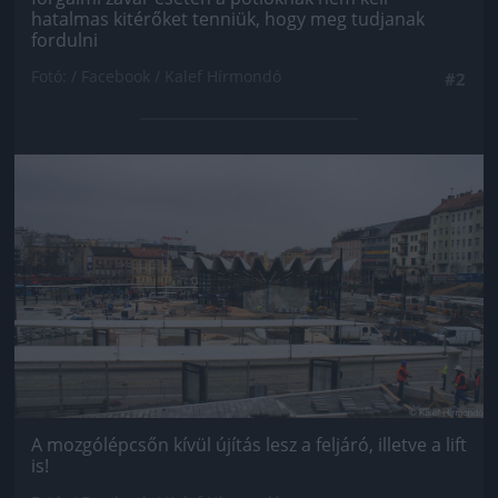
hatalmas kitérőket tenniük, hogy meg tudjanak
fordulni
Fotó: / Facebook / Kalef Hírmondó
#2
Jön még kép!
A mozgólépcsőn kívül újítás lesz a feljáró, illetve a lift
is!