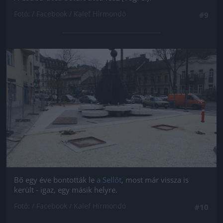
Fotó: / Facebook / Kalef Hírmondó
#9
Jön még kép!
Bő egy éve bontották le
a Sellőt
, most már vissza is
került - igaz, egy másik helyre.
Fotó: / Facebook / Kalef Hírmondó
#10