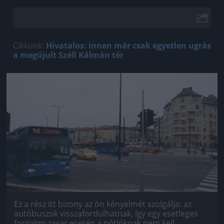
Cikkünk:
Hivatalos: innen már csak egyetlen ugrás
a megújult Széll Kálmán tér
Jön még kép!
Ez a rész itt bizony az ön kényelmét szolgálja: az
autóbuszok visszafordulhatnak, így egy esetleges
forgalmi zavar esetén a pótlóknak nem kell