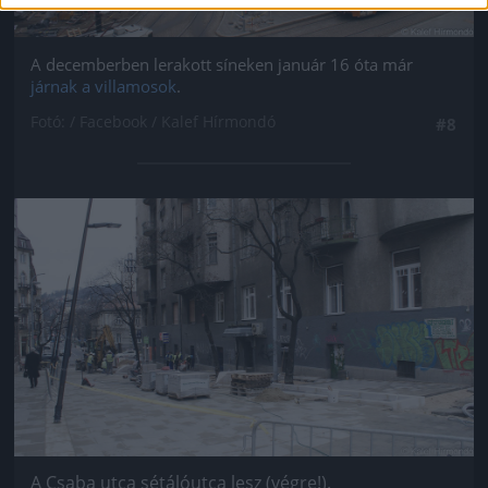
A decemberben lerakott síneken január 16 óta már
járnak a villamosok
.
Fotó: / Facebook / Kalef Hírmondó
#8
Jön még kép!
A Csaba utca sétálóutca lesz (végre!).