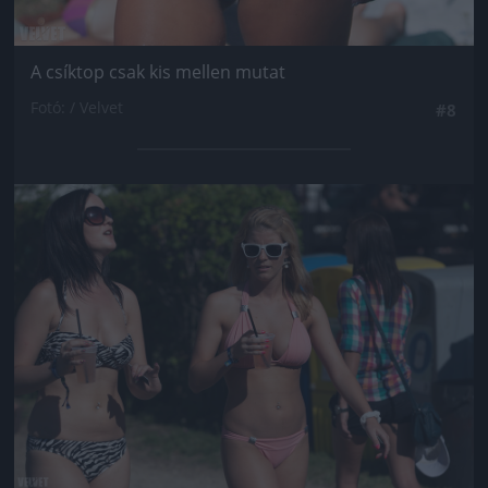
A csíktop csak kis mellen mutat
Fotó: / Velvet
#8
Jön még kép!