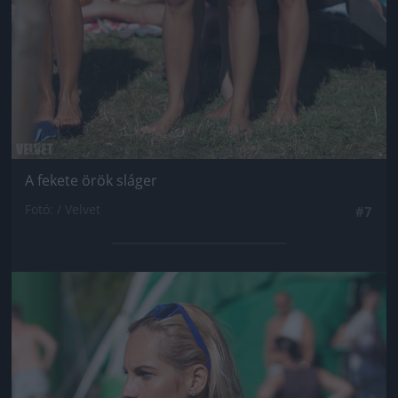
A fekete örök sláger
Fotó: / Velvet
#7
Jön még kép!