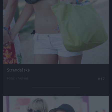
Strandtáska
Fotó: / Velvet
#17
Jön még kép!