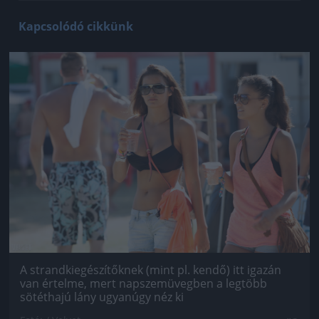
Kapcsolódó cikkünk
Jön még kép!
A strandkiegészítőknek (mint pl. kendő) itt igazán
van értelme, mert napszemüvegben a legtöbb
sötéthajú lány ugyanúgy néz ki