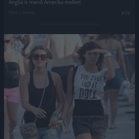
Anglia is menő Amerika mellett
Fotó: / Velvet
#19
Jön még kép!