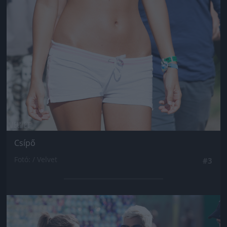
Csípő
Fotó: / Velvet
#3
Jön még kép!