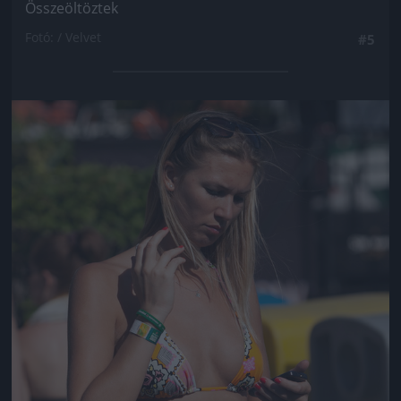
Összeöltöztek
Fotó: / Velvet
#5
Jön még kép!