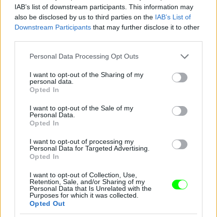
IAB’s list of downstream participants. This information may
also be disclosed by us to third parties on the
IAB’s List of
Downstream Participants
that may further disclose it to other
third parties.
Please note that this website/app uses one or more Google
Personal Data Processing Opt Outs
services and may gather and store information including but
not limited to your visit or usage behaviour. You may click to
I want to opt-out of the Sharing of my
personal data.
grant or deny consent to Google and its third-party tags to
Opted In
use your data for below specified purposes in below Google
consent section.
I want to opt-out of the Sale of my
Personal Data.
Opted In
I want to opt-out of processing my
Personal Data for Targeted Advertising.
Opted In
Diszkós Paris Hilton
I want to opt-out of Collection, Use,
Fotó: / Velvet
#10
Retention, Sale, and/or Sharing of my
Personal Data that Is Unrelated with the
Purposes for which it was collected.
Opted Out