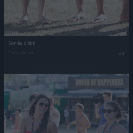
Sör és bikini
Fotó: / Velvet
#4
Jön még kép!