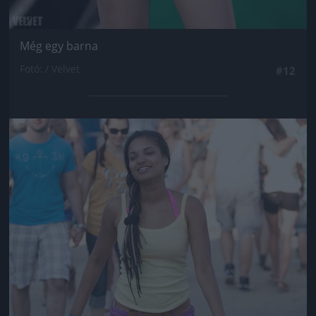
Még egy barna
Fotó: / Velvet
#12
Jön még kép!