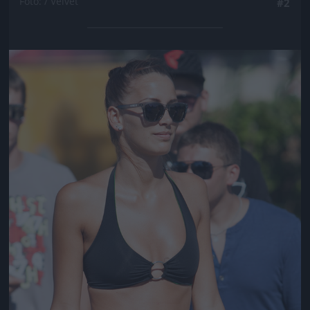
Fotó: / Velvet
#2
Jön még kép!