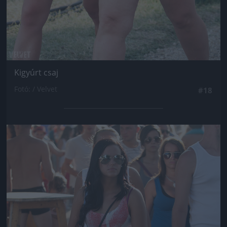
Kigyúrt csaj
Fotó: / Velvet
#18
Jön még kép!