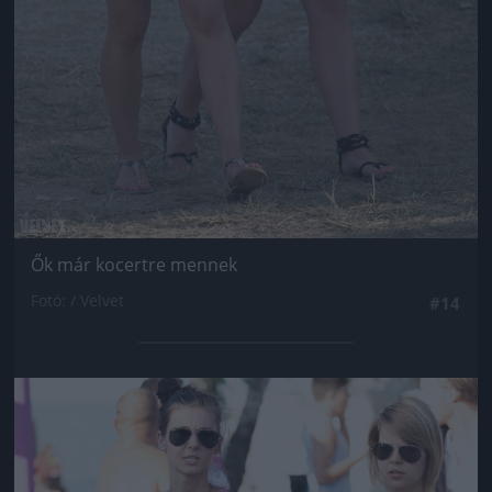
Ők már kocertre mennek
Fotó: / Velvet
#14
Jön még kép!