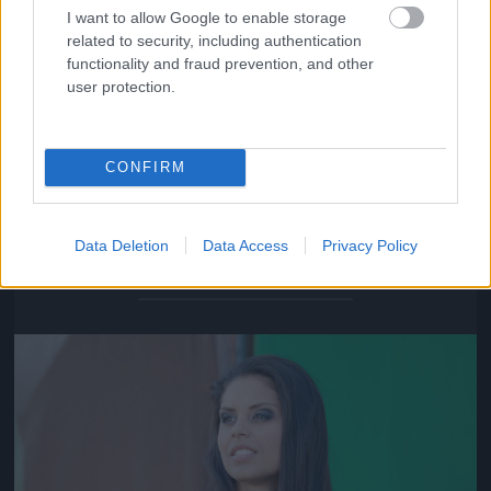
I want to allow Google to enable storage
related to security, including authentication
functionality and fraud prevention, and other
user protection.
CONFIRM
A cigi és a csizma annyira nem menő, de a csaj igen
Data Deletion
Data Access
Privacy Policy
Fotó: / Velvet
#11
Jön még kép!