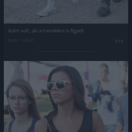
Azért volt, aki a trendekre is figyelt
Fotó: / Velvet
#15
Jön még kép!