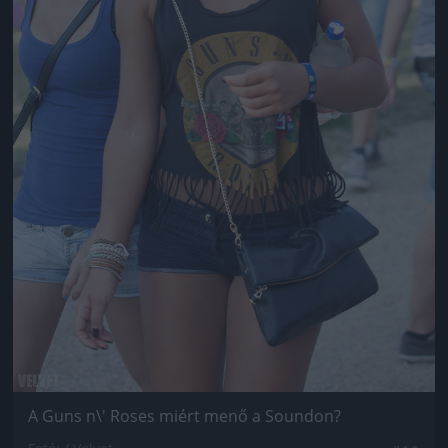
A Guns n\' Roses miért menő a Soundon?