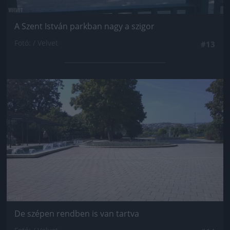
A Szent István parkban nagy a szigor
Fotó: / Velvet
#13
Jön még kép!
De szépen rendben is van tartva