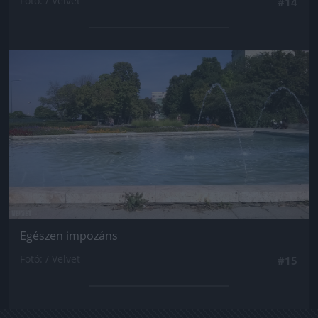
Fotó: / Velvet
#14
Jön még kép!
Egészen impozáns
Fotó: / Velvet
#15