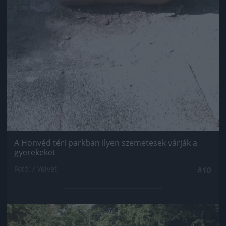
A Honvéd téri parkban ilyen szemetesek várják a
gyerekeket
Fotó: / Velvet
#10
Jön még kép!