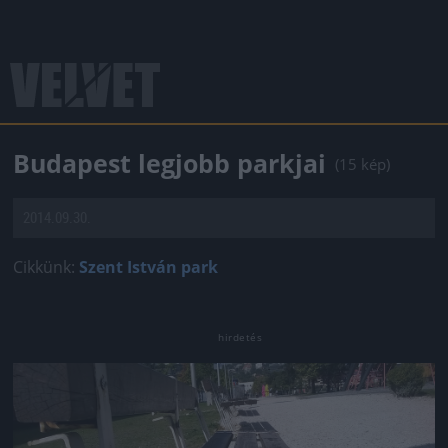
Budapest legjobb parkjai
(15 kép)
2014.09.30.
Cikkünk:
Szent István park
Jön még kép!