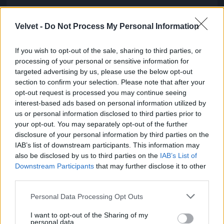
A Várkert bazár nagyon szép
Velvet -
Do Not Process My Personal Information
Fotó: / Velvet
#6
If you wish to opt-out of the sale, sharing to third parties, or
processing of your personal or sensitive information for
targeted advertising by us, please use the below opt-out
Jön még kép!
section to confirm your selection. Please note that after your
opt-out request is processed you may continue seeing
interest-based ads based on personal information utilized by
us or personal information disclosed to third parties prior to
your opt-out. You may separately opt-out of the further
disclosure of your personal information by third parties on the
IAB’s list of downstream participants. This information may
also be disclosed by us to third parties on the
IAB’s List of
Downstream Participants
that may further disclose it to other
third parties.
Please note that this website/app uses one or more Google
Personal Data Processing Opt Outs
services and may gather and store information including but
not limited to your visit or usage behaviour. You may click to
I want to opt-out of the Sharing of my
personal data.