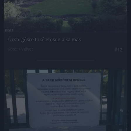
Ücsörgésre tökéletesen alkalmas
Fotó: / Velvet
#12
Jön még kép!