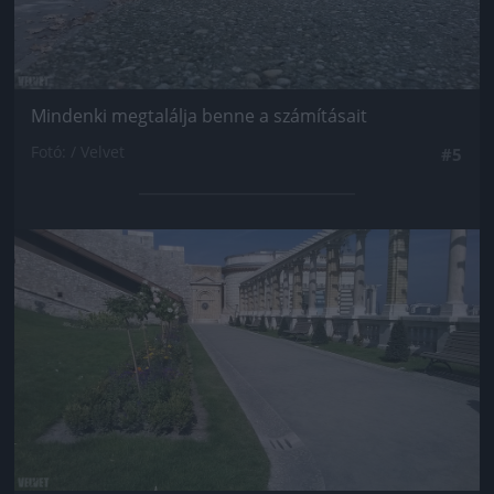
Mindenki megtalálja benne a számításait
Fotó: / Velvet
#5
Jön még kép!