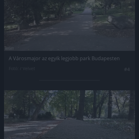
A Városmajor az egyik legjobb park Budapesten
Fotó: / Velvet
#4
Jön még kép!