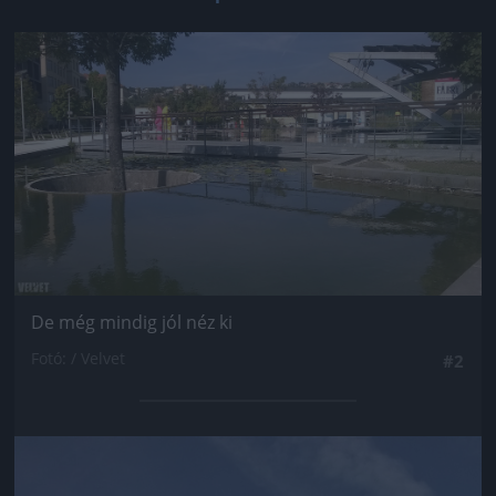
Jön még kép!
De még mindig jól néz ki
Fotó: / Velvet
#2
Jön még kép!