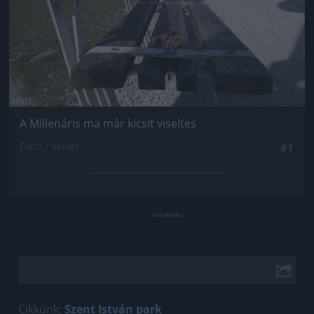
A Millenáris ma már kicsit viseltes
Fotó: / Velvet
#1
Cikkünk:
Szent István park