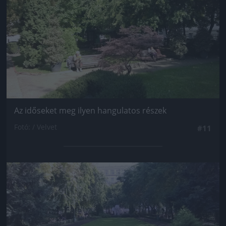
Az időseket meg ilyen hangulatos részek
Fotó: / Velvet
#11
Jön még kép!