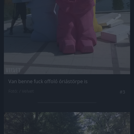
Van benne fuck offoló óriástörpe is
Fotó: / Velvet
#3
Jön még kép!