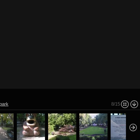
park
8/15