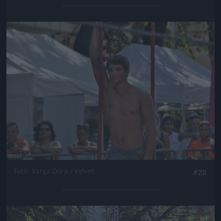
Jön még kép!
Fotó: Varga Dóra / Velvet
#20
Jön még kép!