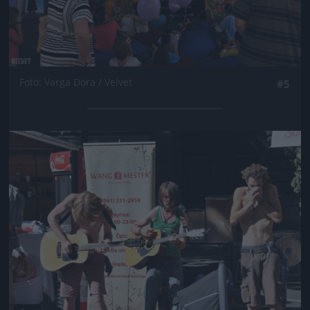
Fotó: Varga Dóra / Velvet
#5
Jön még kép!