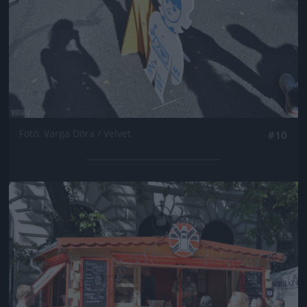
Fotó: Varga Dóra / Velvet
#10
Jön még kép!