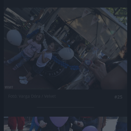
Jön még kép!
Fotó: Varga Dóra / Velvet
#25
Jön még kép!