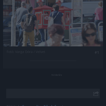
Fotó: Varga Dóra / Velvet
#1