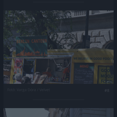
Jön még kép!
Fotó: Varga Dóra / Velvet
#8
Jön még kép!