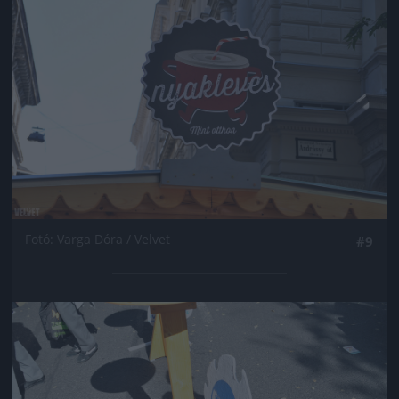
Fotó: Varga Dóra / Velvet
#9
Jön még kép!