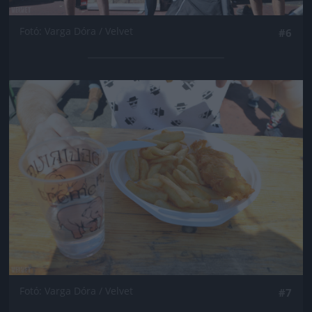
Fotó: Varga Dóra / Velvet
#6
Jön még kép!
Fotó: Varga Dóra / Velvet
#7