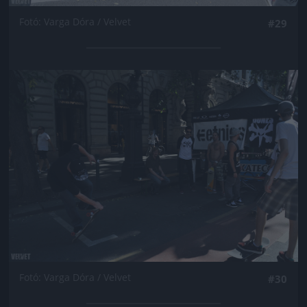
Fotó: Varga Dóra / Velvet
#29
Jön még kép!
Fotó: Varga Dóra / Velvet
#30