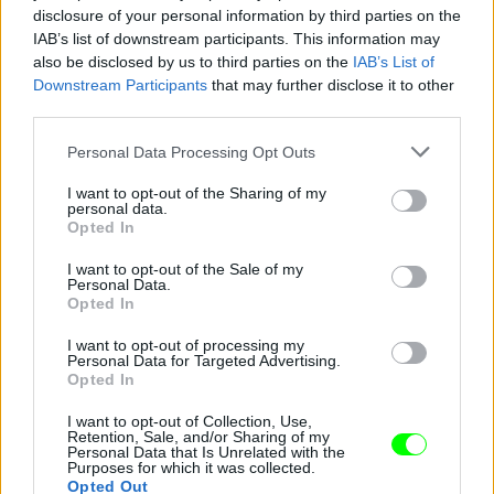
disclosure of your personal information by third parties on the
IAB’s list of downstream participants. This information may
also be disclosed by us to third parties on the
IAB’s List of
Downstream Participants
that may further disclose it to other
third parties.
Please note that this website/app uses one or more Google
Personal Data Processing Opt Outs
services and may gather and store information including but
not limited to your visit or usage behaviour. You may click to
I want to opt-out of the Sharing of my
personal data.
grant or deny consent to Google and its third-party tags to
Opted In
use your data for below specified purposes in below Google
consent section.
I want to opt-out of the Sale of my
Personal Data.
Fotó: Varga Dóra / Velvet
#15
Opted In
I want to opt-out of processing my
Personal Data for Targeted Advertising.
Opted In
Jön még kép!
I want to opt-out of Collection, Use,
Retention, Sale, and/or Sharing of my
Personal Data that Is Unrelated with the
Purposes for which it was collected.
Opted Out