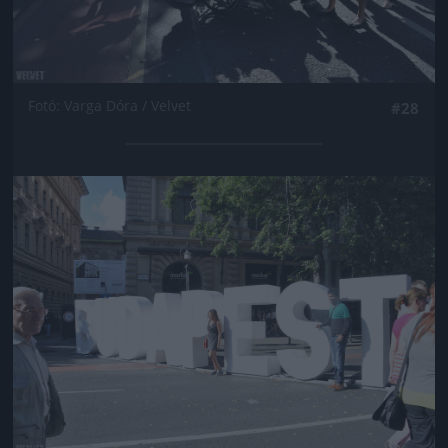
Fotó: Varga Dóra / Velvet
#28
Jön még kép!