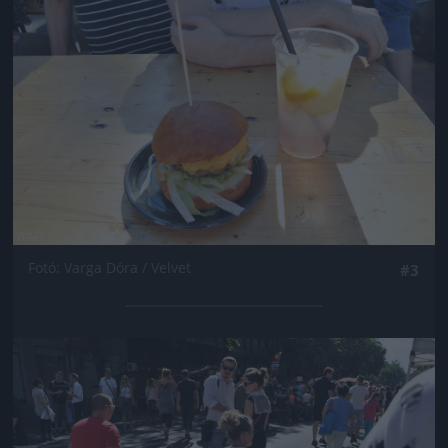
Fotó: Varga Dóra / Velvet
#3
Jön még kép!