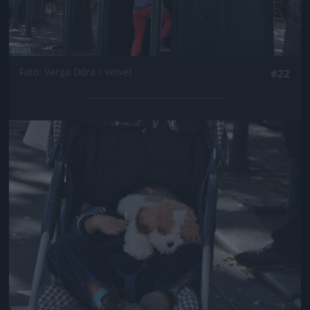
Fotó: Varga Dóra / Velvet
#22
Jön még kép!