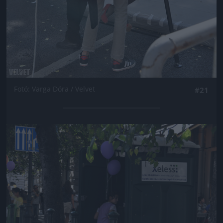
Fotó: Varga Dóra / Velvet
#21
Jön még kép!