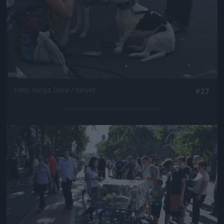
Fotó: Varga Dóra / Velvet
#27
Jön még kép!