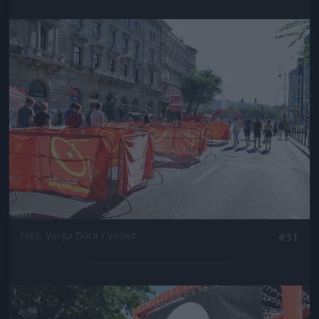
Jön még kép!
Fotó: Varga Dóra / Velvet
#31
Jön még kép!