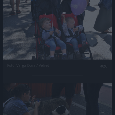
Fotó: Varga Dóra / Velvet
#26
Jön még kép!