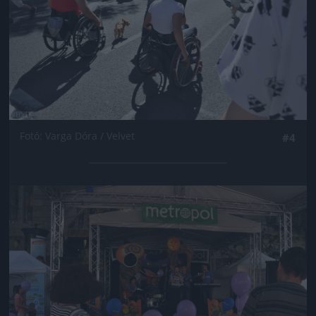
Fotó: Varga Dóra / Velvet
#4
Jön még kép!