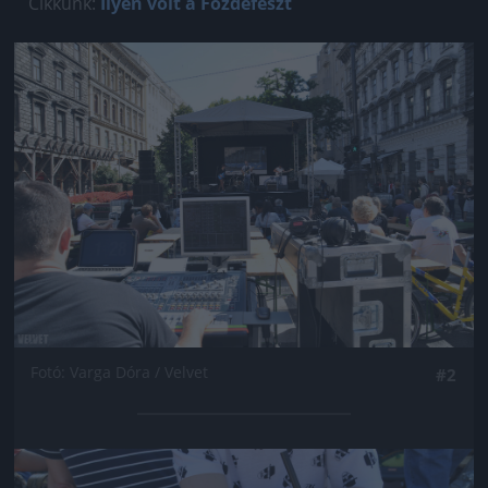
Cikkünk:
Ilyen volt a Főzdefeszt
Jön még kép!
Fotó: Varga Dóra / Velvet
#2
Jön még kép!