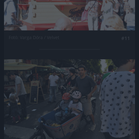
Fotó: Varga Dóra / Velvet
#11
Jön még kép!