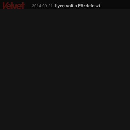
Ilyen volt a Főzdefeszt
2014.09.21.