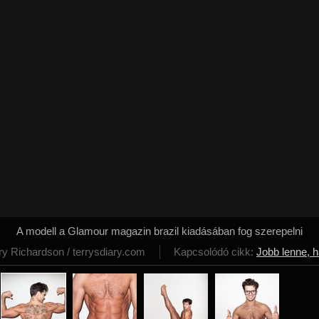
A modell a Glamour magazin brazil kiadásában fog szerepelni
rry Richardson / terrysdiary.com
Kapcsolódó cikk:
Jobb lenne, h