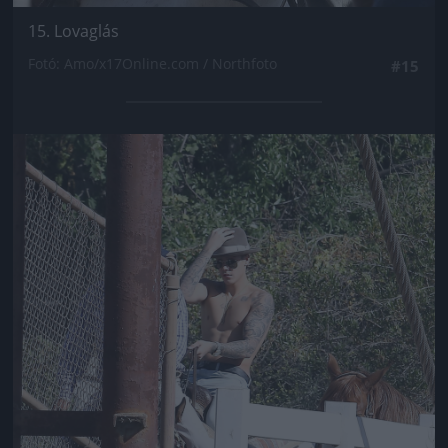
15. Lovaglás
Fotó: Amo/x17Online.com / Northfoto
#15
Jön még kép!