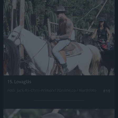
Jön még kép!
15. Lovaglás
Fotó: Jack-Rs-Chris-Primo/x17Online.co / Northfoto
#19
Jön még kép!