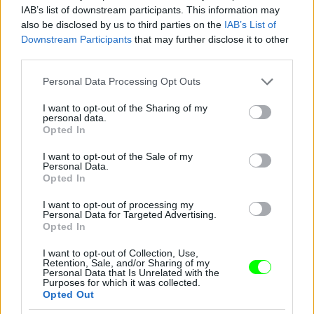
IAB’s list of downstream participants. This information may
also be disclosed by us to third parties on the
IAB’s List of
Downstream Participants
that may further disclose it to other
third parties.
Please note that this website/app uses one or more Google
Personal Data Processing Opt Outs
services and may gather and store information including but
not limited to your visit or usage behaviour. You may click to
I want to opt-out of the Sharing of my
11. Amerikaifocizás
personal data.
grant or deny consent to Google and its third-party tags to
Opted In
use your data for below specified purposes in below Google
Fotó: X17Online.com / Northfoto
#11
consent section.
I want to opt-out of the Sale of my
Personal Data.
Opted In
I want to opt-out of processing my
Jön még kép!
Personal Data for Targeted Advertising.
Opted In
I want to opt-out of Collection, Use,
Retention, Sale, and/or Sharing of my
Personal Data that Is Unrelated with the
Purposes for which it was collected.
Opted Out