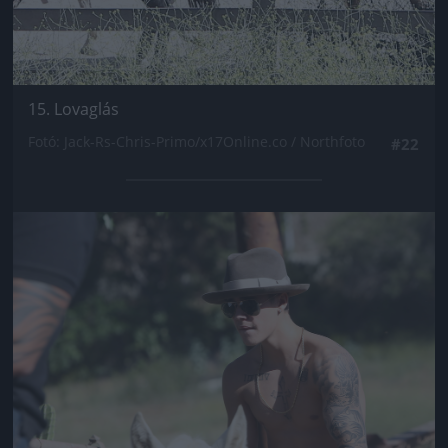
15. Lovaglás
Fotó: Jack-Rs-Chris-Primo/x17Online.co / Northfoto
#22
Jön még kép!