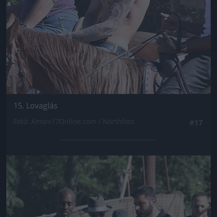
15. Lovaglás
Fotó: Amo/x17Online.com / Northfoto
#17
Jön még kép!