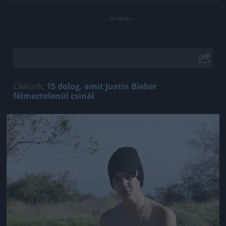
Cikkünk:
15 dolog, amit Justin Bieber
félmeztelenül csinál
Jön még kép!