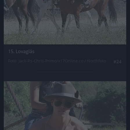
15. Lovaglás
Fotó: Jack-Rs-Chris-Primo/x17Online.co / Northfoto
#24
Jön még kép!