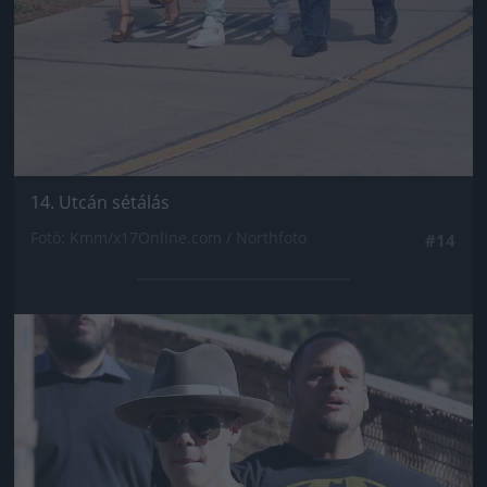
14. Utcán sétálás
Fotó: Kmm/x17Online.com / Northfoto
#14
Jön még kép!