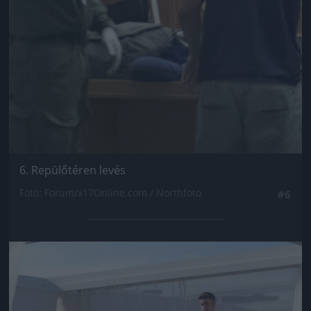
6. Repülőtéren levés
Fotó: Forum/x17Online.com / Northfoto
#6
Jön még kép!