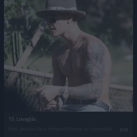
15. Lovaglás
Fotó: Jack-Rs-Chris-Primo/x17Online.co / Northfoto
#20