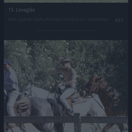
15. Lovaglás
Fotó: Jack-Rs-Chris-Primo/x17Online.co / Northfoto
#21
Jön még kép!