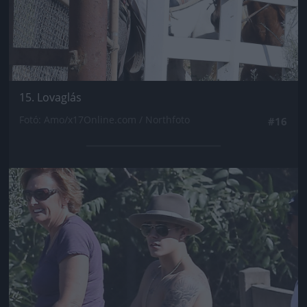
15. Lovaglás
Fotó: Amo/x17Online.com / Northfoto
#16
Jön még kép!