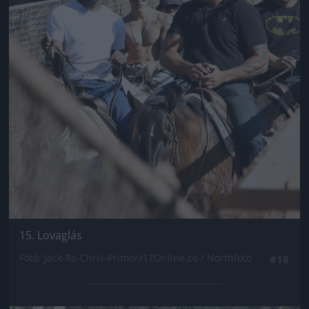
15. Lovaglás
Fotó: Jack-Rs-Chris-Primo/x17Online.co / Northfoto
#18