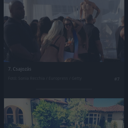
7. Csajozás
Fotó: Sonia Recchia / Europress / Getty
#7
Jön még kép!