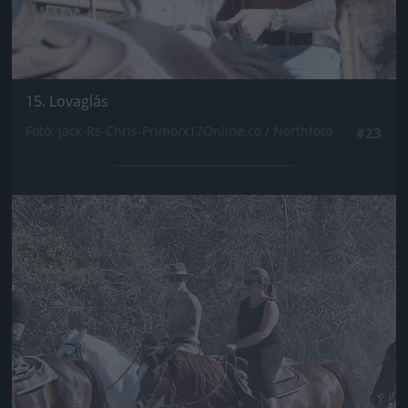
15. Lovaglás
Fotó: Jack-Rs-Chris-Primo/x17Online.co / Northfoto
#23
Jön még kép!