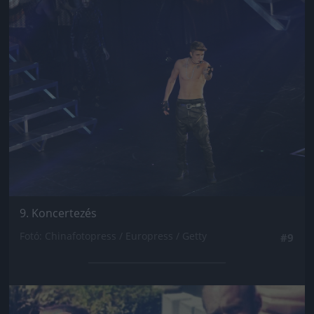
Jön még kép!
9. Koncertezés
Fotó: Chinafotopress / Europress / Getty
#9
Jön még kép!