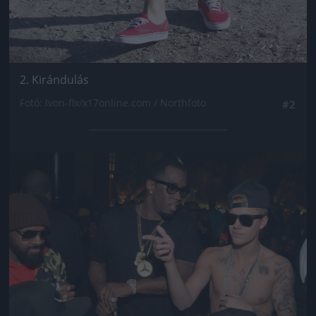
2. Kirándulás
Fotó: Ivon-flx/x17online.com / Northfoto
#2
Jön még kép!