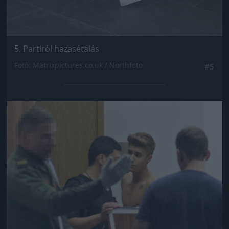
5. Partiról hazasétálás
Fotó: Matrixpictures.co.uk / Northfoto
#5
Jön még kép!