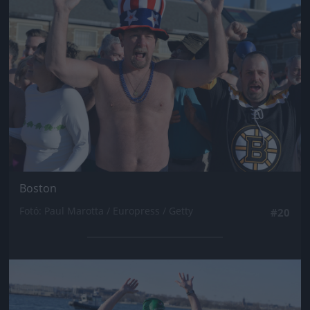
Boston
Fotó: Paul Marotta / Europress / Getty
#20
Jön még kép!