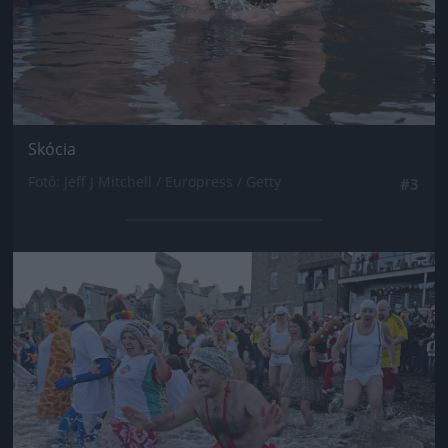
Skócia
Fotó: Jeff J Mitchell / Europress / Getty
#3
Jön még kép!