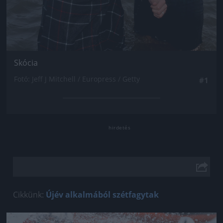
Skócia
Fotó: Jeff J Mitchell / Europress / Getty
#1
Cikkünk:
Újév alkalmából szétfagytak