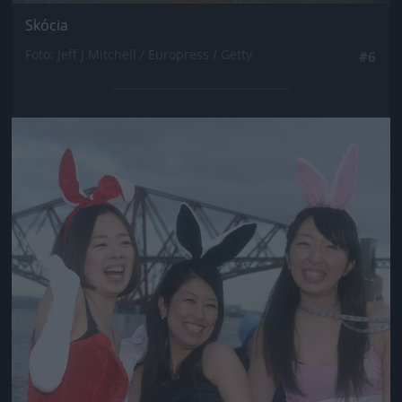
Skócia
Fotó: Jeff J Mitchell / Europress / Getty
#6
Jön még kép!