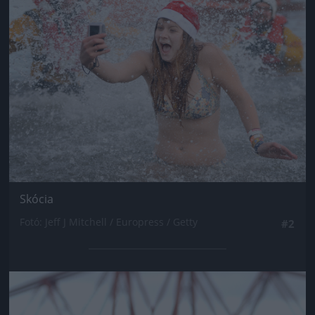
Jön még kép!
Skócia
Fotó: Jeff J Mitchell / Europress / Getty
#2
Jön még kép!