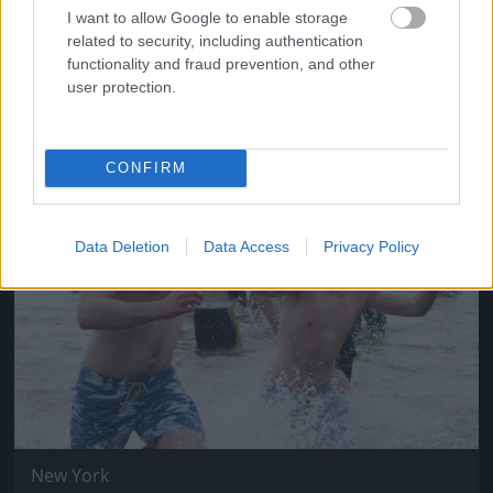
I want to allow Google to enable storage
New York
related to security, including authentication
Fotó: Christopher Gregory / Europress / Getty
#15
functionality and fraud prevention, and other
user protection.
Jön még kép!
CONFIRM
Data Deletion
Data Access
Privacy Policy
New York