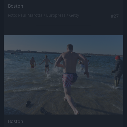
Boston
Fotó: Paul Marotta / Europress / Getty
#27
Jön még kép!
Boston