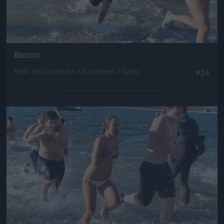
Boston
Fotó: Paul Marotta / Europress / Getty
#24
Jön még kép!