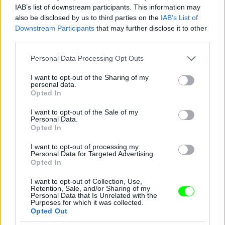
IAB’s list of downstream participants. This information may
also be disclosed by us to third parties on the
IAB’s List of
Downstream Participants
that may further disclose it to other
third parties.
New York
Please note that this website/app uses one or more Google
Personal Data Processing Opt Outs
services and may gather and store information including but
Fotó: Christopher Gregory / Europress / Getty
#13
not limited to your visit or usage behaviour. You may click to
I want to opt-out of the Sharing of my
personal data.
grant or deny consent to Google and its third-party tags to
Opted In
use your data for below specified purposes in below Google
consent section.
I want to opt-out of the Sale of my
Jön még kép!
Personal Data.
Opted In
I want to opt-out of processing my
Personal Data for Targeted Advertising.
Opted In
I want to opt-out of Collection, Use,
Retention, Sale, and/or Sharing of my
Personal Data that Is Unrelated with the
Purposes for which it was collected.
Opted Out