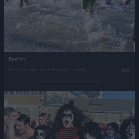
Boston
Fotó: Paul Marotta / Europress / Getty
#22
Jön még kép!