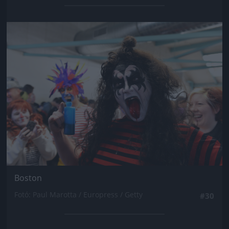
Jön még kép!
Boston
Fotó: Paul Marotta / Europress / Getty
#30