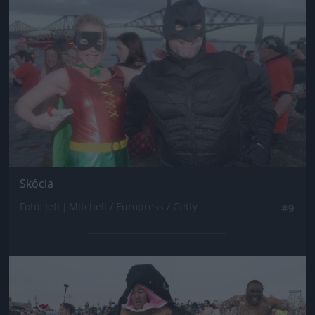
Skócia
Fotó: Jeff J Mitchell / Europress / Getty
#9
Jön még kép!