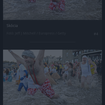
Skócia
Fotó: Jeff J Mitchell / Europress / Getty
#4
Jön még kép!