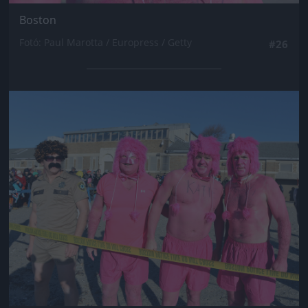
Boston
Fotó: Paul Marotta / Europress / Getty
#26
Jön még kép!