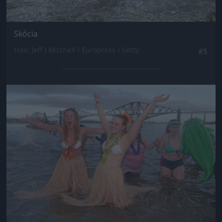
Skócia
Fotó: Jeff J Mitchell / Europress / Getty
#5
Jön még kép!