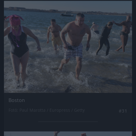
Jön még kép!
Boston
Fotó: Paul Marotta / Europress / Getty
#31