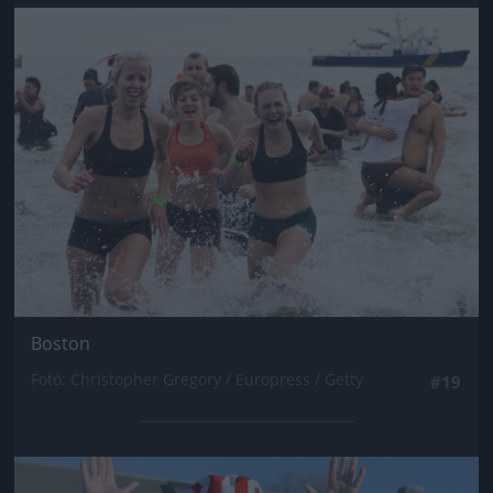
Jön még kép!
Boston
Fotó: Christopher Gregory / Europress / Getty
#19
Jön még kép!