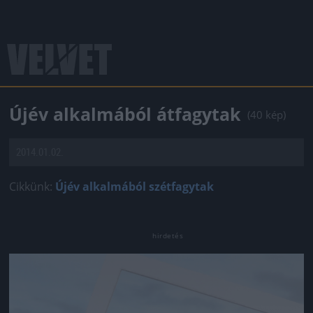
Újév alkalmából átfagytak
(40 kép)
2014.01.02.
Cikkünk:
Újév alkalmából szétfagytak
Jön még kép!