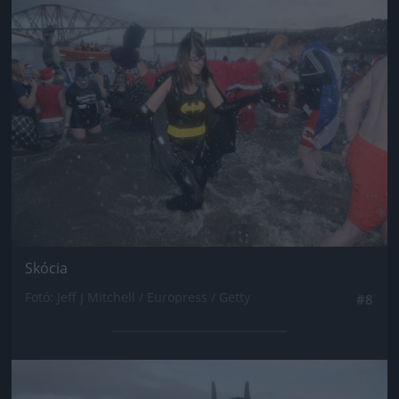
Jön még kép!
Skócia
Fotó: Jeff J Mitchell / Europress / Getty
#8
Jön még kép!