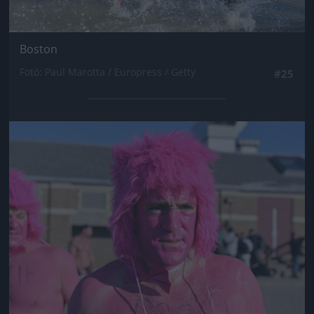
Boston
Fotó: Paul Marotta / Europress / Getty
#25
Jön még kép!