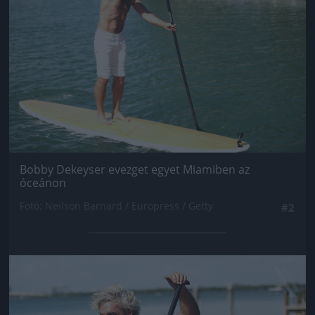
Bobby Dekeyser evezget egyet Miamiben az
óceánon
Fotó: Neilson Barnard / Europress / Getty
#2
Jön még kép!