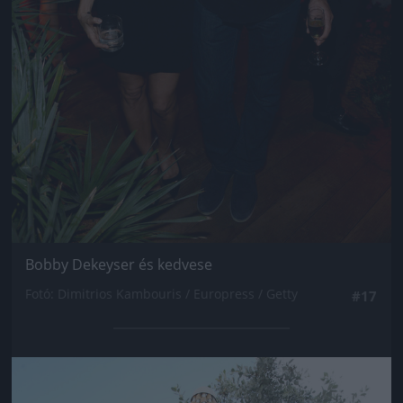
Bobby Dekeyser és kedvese
Fotó: Dimitrios Kambouris / Europress / Getty
#17
Jön még kép!