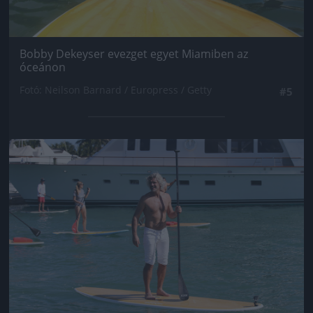
Bobby Dekeyser evezget egyet Miamiben az
óceánon
Fotó: Neilson Barnard / Europress / Getty
#5
Jön még kép!