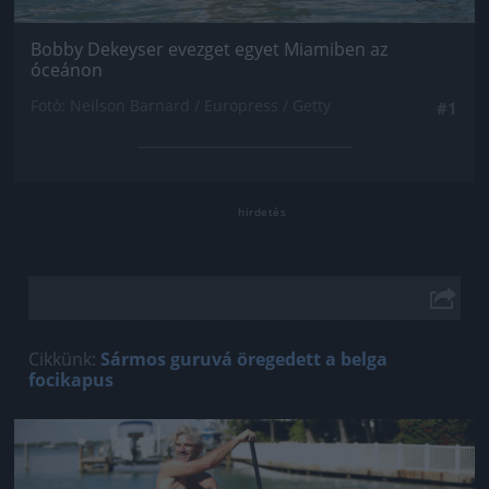
Bobby Dekeyser evezget egyet Miamiben az
óceánon
Fotó: Neilson Barnard / Europress / Getty
#1
Cikkünk:
Sármos guruvá öregedett a belga
focikapus
Jön még kép!