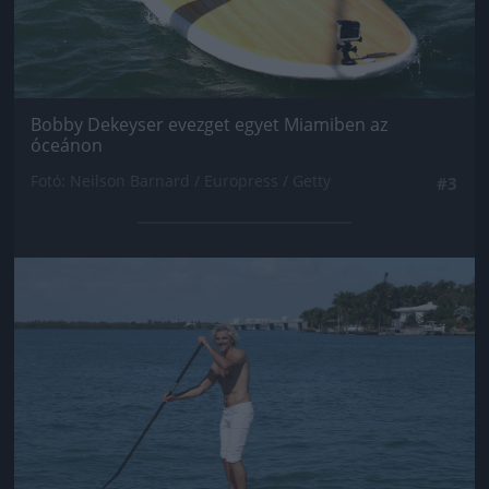
Bobby Dekeyser evezget egyet Miamiben az
óceánon
Fotó: Neilson Barnard / Europress / Getty
#3
Jön még kép!