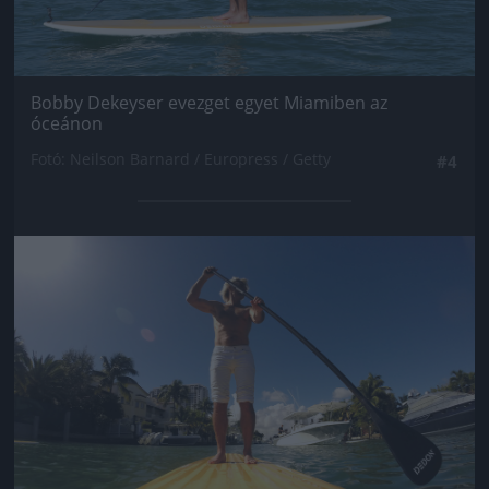
Bobby Dekeyser evezget egyet Miamiben az
óceánon
Fotó: Neilson Barnard / Europress / Getty
#4
Jön még kép!