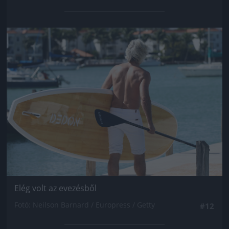
Jön még kép!
Elég volt az evezésből
Fotó: Neilson Barnard / Europress / Getty
#12