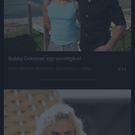
Bobby Dekeyser egy vendégével
Fotó: Neilson Barnard / Europress / Getty
#14
Jön még kép!