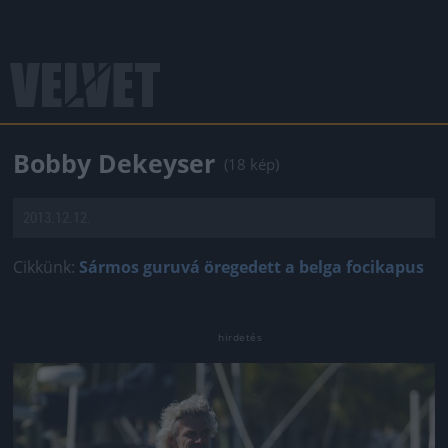
Bobby Dekeyser
(18 kép)
2013.12.12.
Cikkünk:
Sármos guruvá öregedett a belga focikapus
Jön még kép!