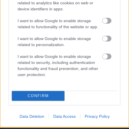
related to analytics like cookies on web or
device identifiers in apps.
Fotó: Neilson Barnard / Europress / Getty
#10
I want to allow Google to enable storage
related to functionality of the website or app.
Jön még kép!
I want to allow Google to enable storage
related to personalization.
I want to allow Google to enable storage
related to security, including authentication
functionality and fraud prevention, and other
user protection.
CONFIRM
Méghozzá elég sokan
Data Deletion
Data Access
Privacy Policy
Fotó: Neilson Barnard / Europress / Getty
#11