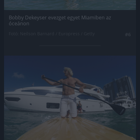
Bobby Dekeyser evezget egyet Miamiben az
óceánon
Fotó: Neilson Barnard / Europress / Getty
#6
Jön még kép!