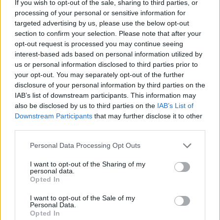
If you wish to opt-out of the sale, sharing to third parties, or
processing of your personal or sensitive information for
targeted advertising by us, please use the below opt-out
Bobby Dekeyser evezget egyet Miamiben az
section to confirm your selection. Please note that after your
óceánon
opt-out request is processed you may continue seeing
Fotó: Neilson Barnard / Europress / Getty
#8
interest-based ads based on personal information utilized by
us or personal information disclosed to third parties prior to
your opt-out. You may separately opt-out of the further
disclosure of your personal information by third parties on the
IAB’s list of downstream participants. This information may
Jön még kép!
also be disclosed by us to third parties on the
IAB’s List of
Downstream Participants
that may further disclose it to other
third parties.
Please note that this website/app uses one or more Google
Personal Data Processing Opt Outs
services and may gather and store information including but
not limited to your visit or usage behaviour. You may click to
I want to opt-out of the Sharing of my
personal data.
grant or deny consent to Google and its third-party tags to
Opted In
use your data for below specified purposes in below Google
consent section.
I want to opt-out of the Sale of my
Personal Data.
Opted In