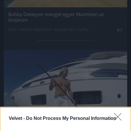
Bobby Dekeyser evezget egyet Miamiben az
óceánon
Fotó: Neilson Barnard / Europress / Getty
#7
Jön még kép!
Velvet -
Do Not Process My Personal Information