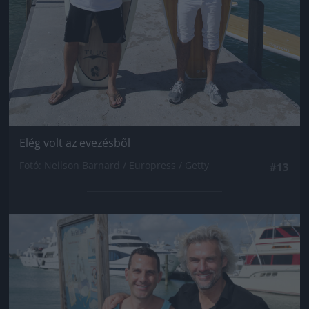
Elég volt az evezésből
Fotó: Neilson Barnard / Europress / Getty
#13
Jön még kép!