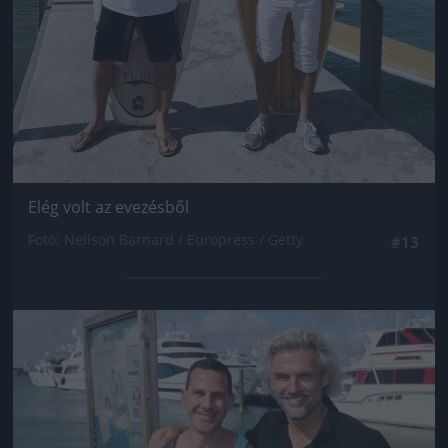
Elég volt az evezésből
Fotó: Neilson Barnard / Europress / Getty
#13
Jön még kép!