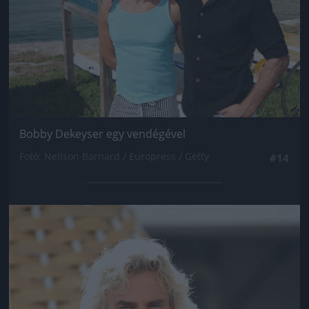
Bobby Dekeyser egy vendégével
Fotó: Neilson Barnard / Europress / Getty
#14
Jön még kép!