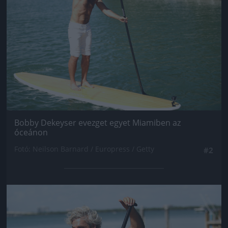
Bobby Dekeyser evezget egyet Miamiben az
óceánon
Fotó: Neilson Barnard / Europress / Getty
#2
Jön még kép!