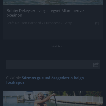
Bobby Dekeyser evezget egyet Miamiben az
óceánon
Fotó: Neilson Barnard / Europress / Getty
#1
Cikkünk:
Sármos guruvá öregedett a belga
focikapus
Jön még kép!