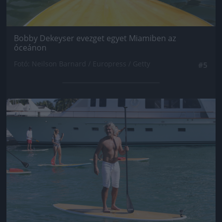
Bobby Dekeyser evezget egyet Miamiben az
óceánon
Fotó: Neilson Barnard / Europress / Getty
#5
Jön még kép!