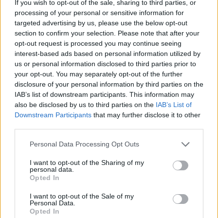
If you wish to opt-out of the sale, sharing to third parties, or
processing of your personal or sensitive information for
targeted advertising by us, please use the below opt-out
Bobby Dekeyser evezget egyet Miamiben az
section to confirm your selection. Please note that after your
óceánon
opt-out request is processed you may continue seeing
Fotó: Neilson Barnard / Europress / Getty
#8
interest-based ads based on personal information utilized by
us or personal information disclosed to third parties prior to
your opt-out. You may separately opt-out of the further
disclosure of your personal information by third parties on the
IAB’s list of downstream participants. This information may
Jön még kép!
also be disclosed by us to third parties on the
IAB’s List of
Downstream Participants
that may further disclose it to other
third parties.
Please note that this website/app uses one or more Google
Personal Data Processing Opt Outs
services and may gather and store information including but
not limited to your visit or usage behaviour. You may click to
I want to opt-out of the Sharing of my
personal data.
grant or deny consent to Google and its third-party tags to
Opted In
use your data for below specified purposes in below Google
consent section.
I want to opt-out of the Sale of my
Personal Data.
Opted In