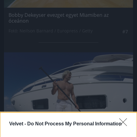
Bobby Dekeyser evezget egyet Miamiben az
óceánon
Fotó: Neilson Barnard / Europress / Getty
#7
Jön még kép!
Velvet -
Do Not Process My Personal Information