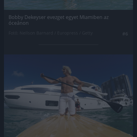
Bobby Dekeyser evezget egyet Miamiben az
óceánon
Fotó: Neilson Barnard / Europress / Getty
#6
Jön még kép!