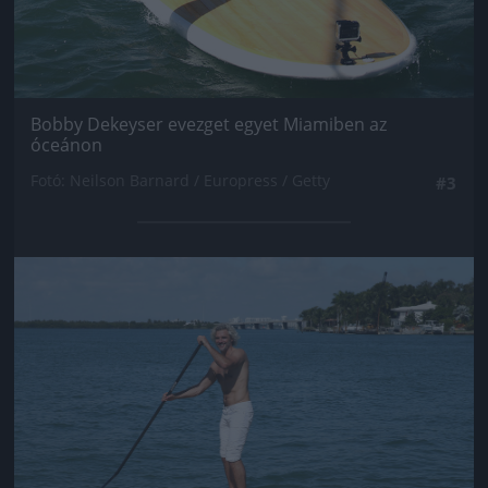
Bobby Dekeyser evezget egyet Miamiben az
óceánon
Fotó: Neilson Barnard / Europress / Getty
#3
Jön még kép!