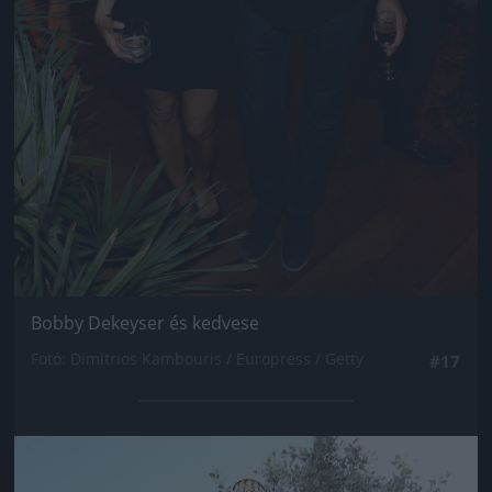
Bobby Dekeyser és kedvese
Fotó: Dimitrios Kambouris / Europress / Getty
#17
Jön még kép!