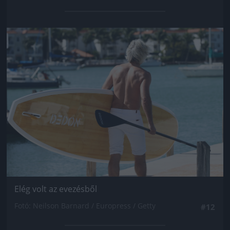
Jön még kép!
Elég volt az evezésből
Fotó: Neilson Barnard / Europress / Getty
#12