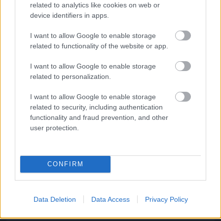
related to analytics like cookies on web or
device identifiers in apps.
Fotó: Neilson Barnard / Europress / Getty
#10
I want to allow Google to enable storage
related to functionality of the website or app.
Jön még kép!
I want to allow Google to enable storage
related to personalization.
I want to allow Google to enable storage
related to security, including authentication
functionality and fraud prevention, and other
user protection.
CONFIRM
Méghozzá elég sokan
Data Deletion
Data Access
Privacy Policy
Fotó: Neilson Barnard / Europress / Getty
#11