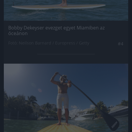
Bobby Dekeyser evezget egyet Miamiben az
óceánon
Fotó: Neilson Barnard / Europress / Getty
#4
Jön még kép!