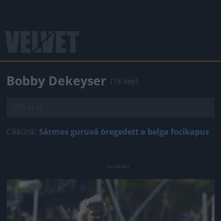
Bobby Dekeyser
(18 kép)
2013.12.12.
Cikkünk:
Sármos guruvá öregedett a belga focikapus
Jön még kép!