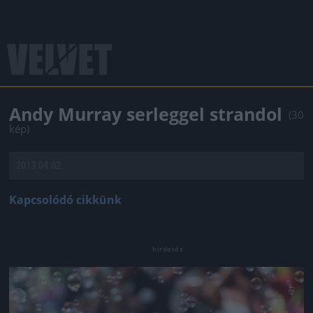
Andy Murray serleggel strandol
(30
kép)
2013.04.02.
Kapcsolódó cikkünk
Jön még kép!