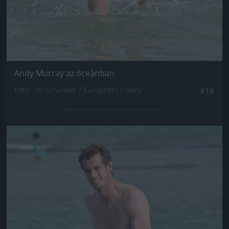
Andy Murray az óceánban
Fotó: Uri Schanker / Europress / Getty
#18
Jön még kép!