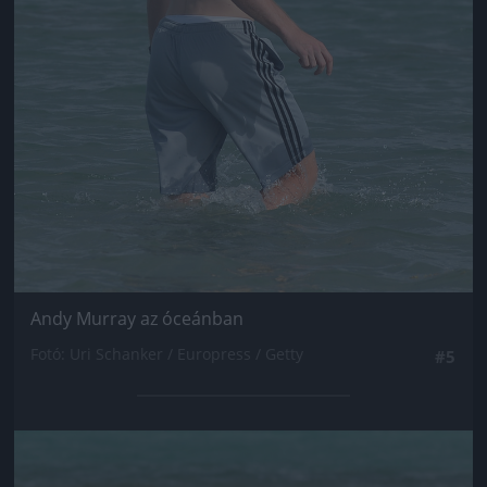
Andy Murray az óceánban
Fotó: Uri Schanker / Europress / Getty
#5
Jön még kép!