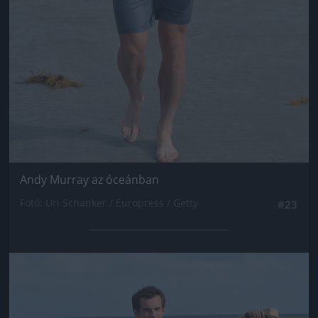
Andy Murray az óceánban
Fotó: Uri Schanker / Europress / Getty
#23
Jön még kép!