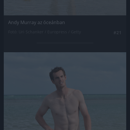
Andy Murray az óceánban
Fotó: Uri Schanker / Europress / Getty
#21
Jön még kép!