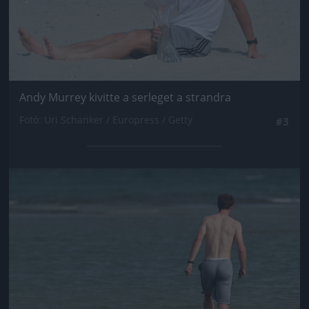
Andy Murrey kivitte a serleget a strandra
Fotó: Uri Schanker / Europress / Getty
#3
Jön még kép!