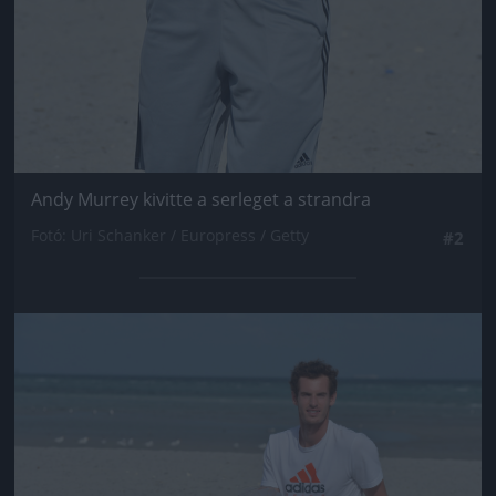
Andy Murrey kivitte a serleget a strandra
Fotó: Uri Schanker / Europress / Getty
#2
Jön még kép!