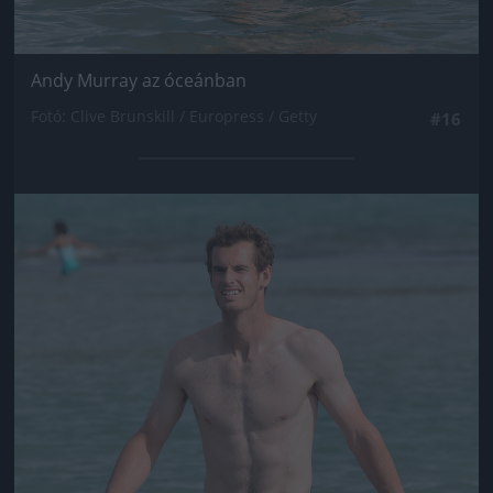
Andy Murray az óceánban
Fotó: Clive Brunskill / Europress / Getty
#16
Jön még kép!