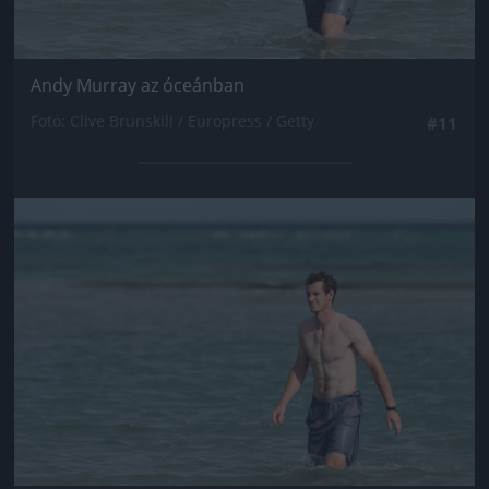
Andy Murray az óceánban
Fotó: Clive Brunskill / Europress / Getty
#11
Jön még kép!