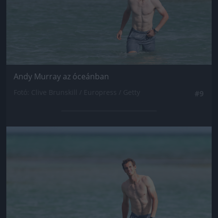
Andy Murray az óceánban
Fotó: Clive Brunskill / Europress / Getty
#9
Jön még kép!