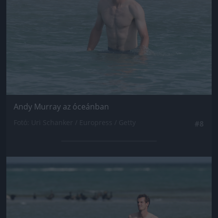
Andy Murray az óceánban
Fotó: Uri Schanker / Europress / Getty
#8
Jön még kép!