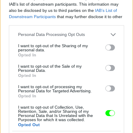
Fotó: Clive Brunskill / Europress / Getty
#13
IAB’s list of downstream participants. This information may
also be disclosed by us to third parties on the
IAB’s List of
Downstream Participants
that may further disclose it to other
third parties.
Jön még kép!
Please note that this website/app uses one or more Google
Personal Data Processing Opt Outs
services and may gather and store information including but
not limited to your visit or usage behaviour. You may click to
I want to opt-out of the Sharing of my
personal data.
grant or deny consent to Google and its third-party tags to
Opted In
use your data for below specified purposes in below Google
consent section.
I want to opt-out of the Sale of my
Personal Data.
Opted In
I want to opt-out of processing my
Personal Data for Targeted Advertising.
Opted In
I want to opt-out of Collection, Use,
Andy Murray az óceánban
Retention, Sale, and/or Sharing of my
Personal Data that Is Unrelated with the
Fotó: Clive Brunskill / Europress / Getty
Purposes for which it was collected.
#14
Opted Out