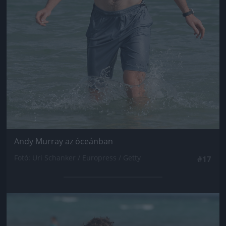
Andy Murray az óceánban
Fotó: Uri Schanker / Europress / Getty
#17
Jön még kép!