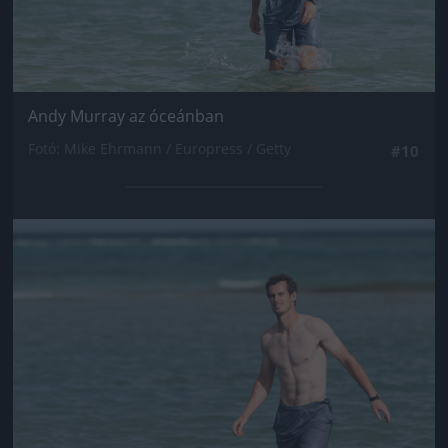
Andy Murray az óceánban
Fotó: Mike Ehrmann / Europress / Getty
#10
Jön még kép!