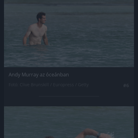
Andy Murray az óceánban
Fotó: Clive Brunskill / Europress / Getty
#6
Jön még kép!