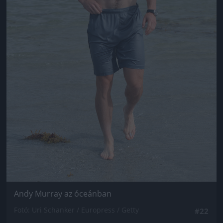
Andy Murray az óceánban
Fotó: Uri Schanker / Europress / Getty
#22