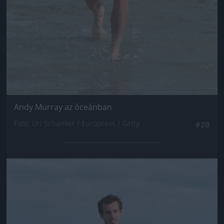
Andy Murray az óceánban
Fotó: Uri Schanker / Europress / Getty
#20
Jön még kép!