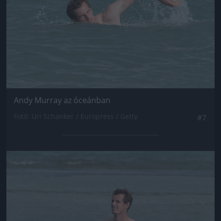
Andy Murray az óceánban
Fotó: Uri Schanker / Europress / Getty
#7
Jön még kép!