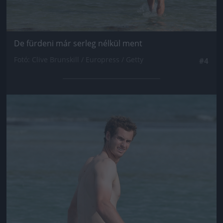
De fürdeni már serleg nélkül ment
Fotó: Clive Brunskill / Europress / Getty
#4
Jön még kép!