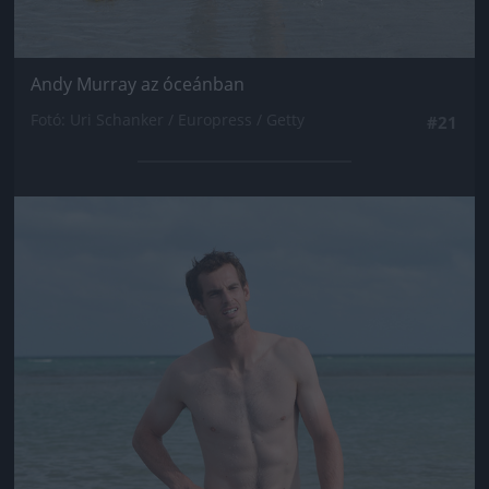
Andy Murray az óceánban
Fotó: Uri Schanker / Europress / Getty
#21
Jön még kép!