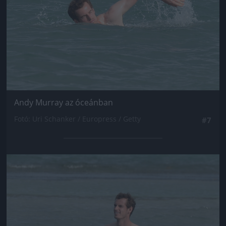
Andy Murray az óceánban
Fotó: Uri Schanker / Europress / Getty
#7
Jön még kép!