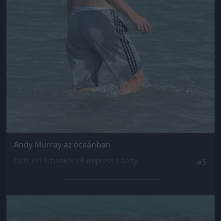
Andy Murray az óceánban
Fotó: Uri Schanker / Europress / Getty
#5
Jön még kép!