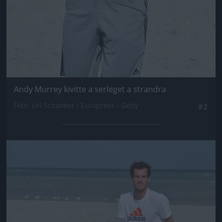
Andy Murrey kivitte a serleget a strandra
Fotó: Uri Schanker / Europress / Getty
#2
Jön még kép!