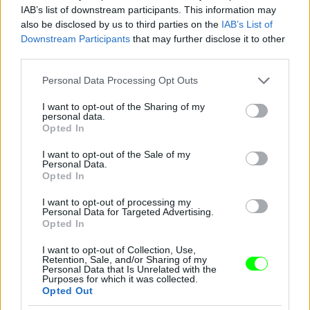
Fotó: Clive Brunskill / Europress / Getty
#13
IAB’s list of downstream participants. This information may
also be disclosed by us to third parties on the
IAB’s List of
Downstream Participants
that may further disclose it to other
third parties.
Jön még kép!
Please note that this website/app uses one or more Google
Personal Data Processing Opt Outs
services and may gather and store information including but
not limited to your visit or usage behaviour. You may click to
I want to opt-out of the Sharing of my
personal data.
grant or deny consent to Google and its third-party tags to
Opted In
use your data for below specified purposes in below Google
consent section.
I want to opt-out of the Sale of my
Personal Data.
Opted In
I want to opt-out of processing my
Personal Data for Targeted Advertising.
Opted In
I want to opt-out of Collection, Use,
Andy Murray az óceánban
Retention, Sale, and/or Sharing of my
Personal Data that Is Unrelated with the
Fotó: Clive Brunskill / Europress / Getty
Purposes for which it was collected.
#14
Opted Out