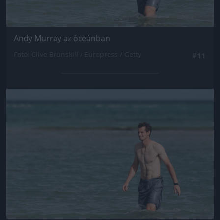
Andy Murray az óceánban
Fotó: Clive Brunskill / Europress / Getty
#11
Jön még kép!