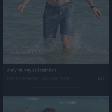
Andy Murray az óceánban
Fotó: Uri Schanker / Europress / Getty
#17
Jön még kép!