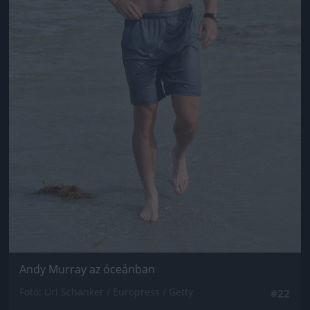
Andy Murray az óceánban
Fotó: Uri Schanker / Europress / Getty
#22