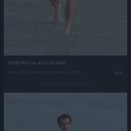
Andy Murray az óceánban
Fotó: Uri Schanker / Europress / Getty
#20
Jön még kép!