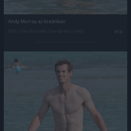
Andy Murray az óceánban
Fotó: Clive Brunskill / Europress / Getty
#16
Jön még kép!