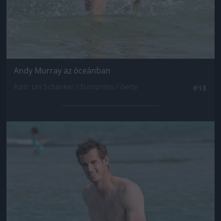
Andy Murray az óceánban
Fotó: Uri Schanker / Europress / Getty
#18
Jön még kép!