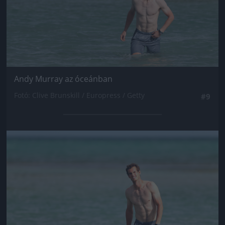
Andy Murray az óceánban
Fotó: Clive Brunskill / Europress / Getty
#9
Jön még kép!