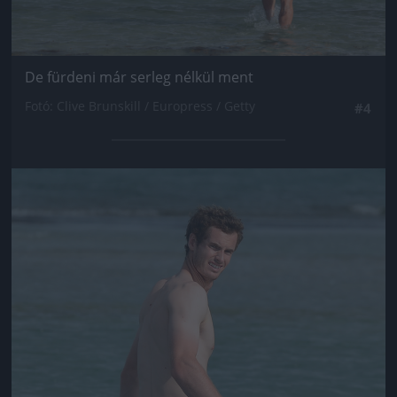
De fürdeni már serleg nélkül ment
Fotó: Clive Brunskill / Europress / Getty
#4
Jön még kép!