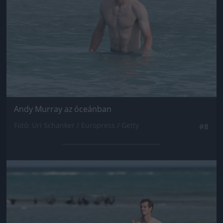
Andy Murray az óceánban
Fotó: Uri Schanker / Europress / Getty
#8
Jön még kép!