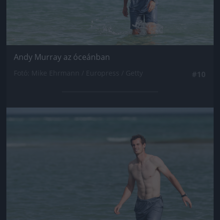
Andy Murray az óceánban
Fotó: Mike Ehrmann / Europress / Getty
#10
Jön még kép!