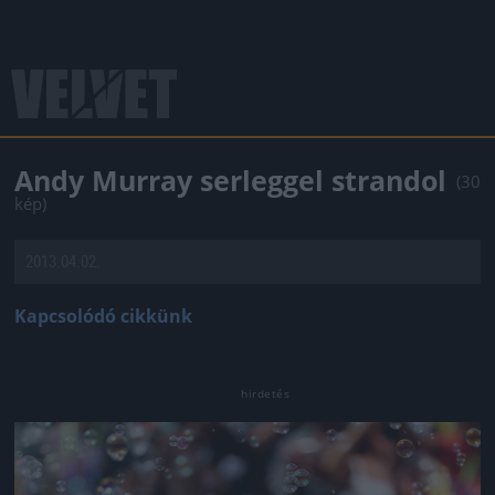
Andy Murray serleggel strandol
(30
kép)
2013.04.02.
Kapcsolódó cikkünk
Jön még kép!