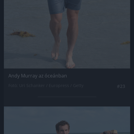
Andy Murray az óceánban
Fotó: Uri Schanker / Europress / Getty
#23
Jön még kép!