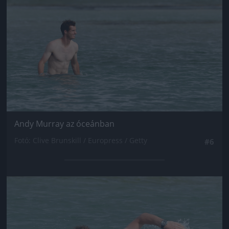
Andy Murray az óceánban
Fotó: Clive Brunskill / Europress / Getty
#6
Jön még kép!