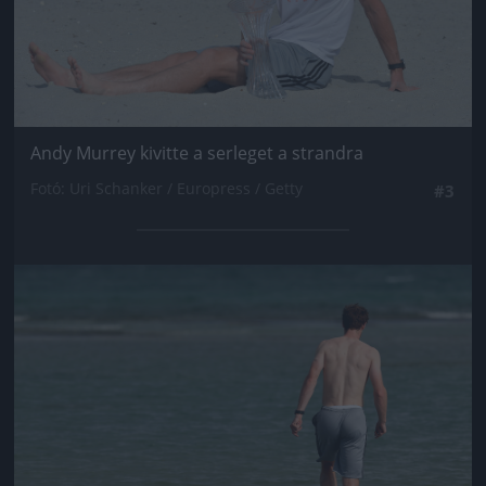
Andy Murrey kivitte a serleget a strandra
Fotó: Uri Schanker / Europress / Getty
#3
Jön még kép!