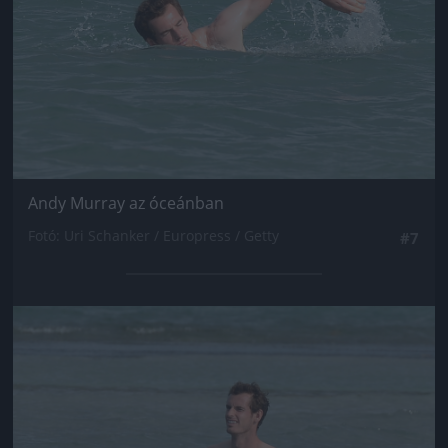
Andy Murray az óceánban
Fotó: Uri Schanker / Europress / Getty
#7
Jön még kép!