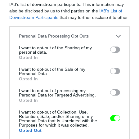
Fotó: Clive Brunskill / Europress / Getty
#13
IAB’s list of downstream participants. This information may
also be disclosed by us to third parties on the
IAB’s List of
Downstream Participants
that may further disclose it to other
third parties.
Jön még kép!
Please note that this website/app uses one or more Google
Personal Data Processing Opt Outs
services and may gather and store information including but
not limited to your visit or usage behaviour. You may click to
I want to opt-out of the Sharing of my
personal data.
grant or deny consent to Google and its third-party tags to
Opted In
use your data for below specified purposes in below Google
consent section.
I want to opt-out of the Sale of my
Personal Data.
Opted In
I want to opt-out of processing my
Personal Data for Targeted Advertising.
Opted In
I want to opt-out of Collection, Use,
Andy Murray az óceánban
Retention, Sale, and/or Sharing of my
Personal Data that Is Unrelated with the
Fotó: Clive Brunskill / Europress / Getty
Purposes for which it was collected.
#14
Opted Out