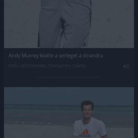
Andy Murrey kivitte a serleget a strandra
Fotó: Uri Schanker / Europress / Getty
#2
Jön még kép!