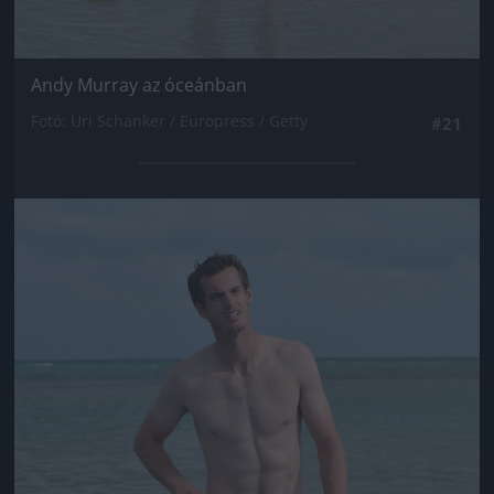
Andy Murray az óceánban
Fotó: Uri Schanker / Europress / Getty
#21
Jön még kép!