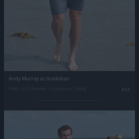
Andy Murray az óceánban
Fotó: Uri Schanker / Europress / Getty
#23
Jön még kép!