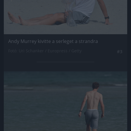
Andy Murrey kivitte a serleget a strandra
Fotó: Uri Schanker / Europress / Getty
#3
Jön még kép!