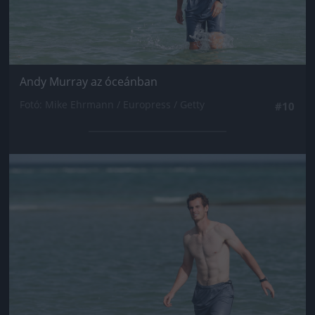
Andy Murray az óceánban
Fotó: Mike Ehrmann / Europress / Getty
#10
Jön még kép!