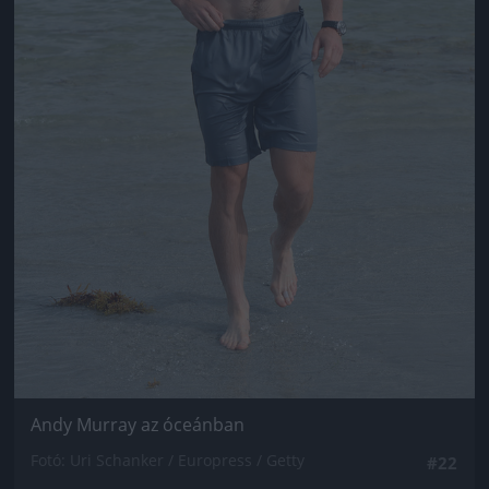
Andy Murray az óceánban
Fotó: Uri Schanker / Europress / Getty
#22