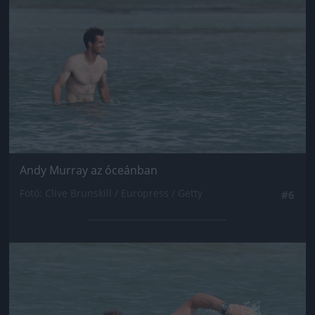
Andy Murray az óceánban
Fotó: Clive Brunskill / Europress / Getty
#6
Jön még kép!