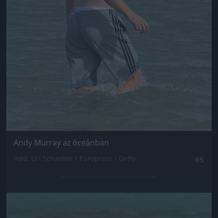
Andy Murray az óceánban
Fotó: Uri Schanker / Europress / Getty
#5
Jön még kép!