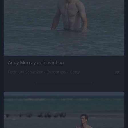
Andy Murray az óceánban
Fotó: Uri Schanker / Europress / Getty
#8
Jön még kép!