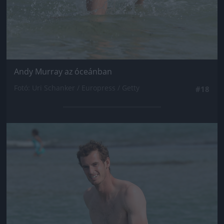
Andy Murray az óceánban
Fotó: Uri Schanker / Europress / Getty
#18
Jön még kép!