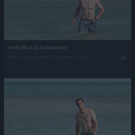
Andy Murray az óceánban
Fotó: Clive Brunskill / Europress / Getty
#9
Jön még kép!