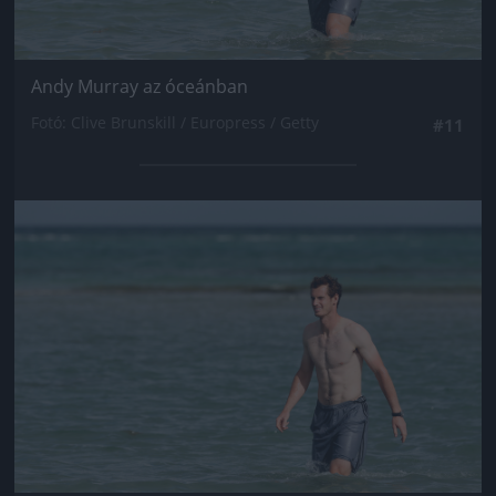
Andy Murray az óceánban
Fotó: Clive Brunskill / Europress / Getty
#11
Jön még kép!