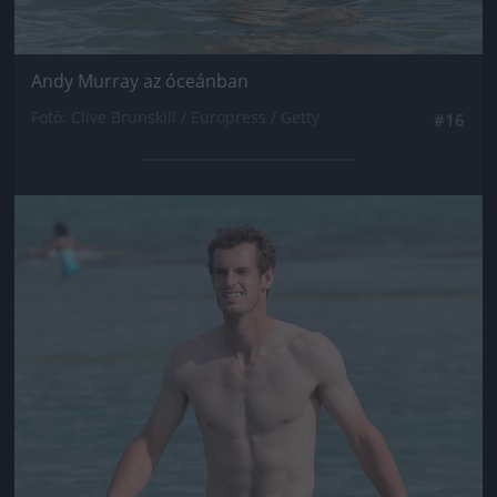
Andy Murray az óceánban
Fotó: Clive Brunskill / Europress / Getty
#16
Jön még kép!