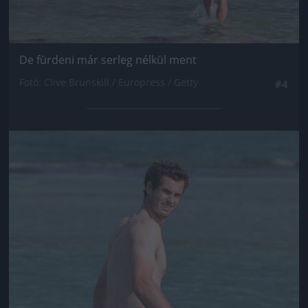
De fürdeni már serleg nélkül ment
Fotó: Clive Brunskill / Europress / Getty
#4
Jön még kép!