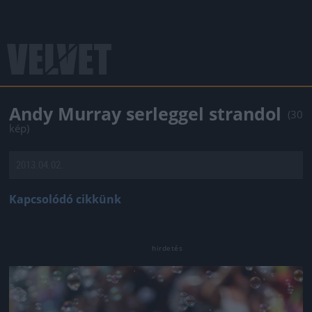
Andy Murray serleggel strandol
(30
kép)
2013.04.02.
Kapcsolódó cikkünk
Jön még kép!