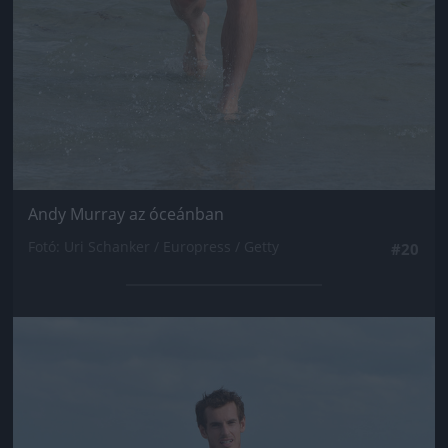
Andy Murray az óceánban
Fotó: Uri Schanker / Europress / Getty
#20
Jön még kép!