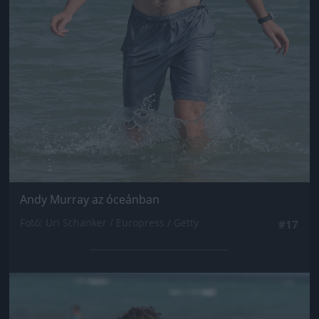
Andy Murray az óceánban
Fotó: Uri Schanker / Europress / Getty
#17
Jön még kép!