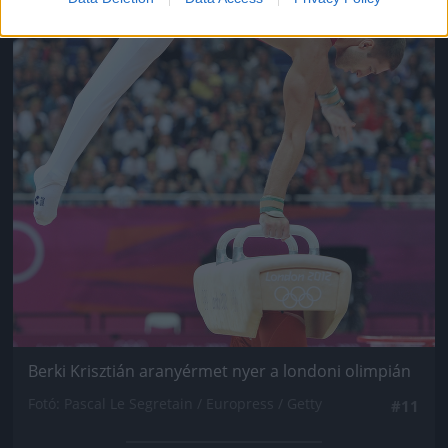
Berki Krisztián aranyérmet nyer a londoni olimpián
Fotó: Pascal Le Segretain / Europress / Getty
#11