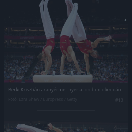
Jön még kép!
Berki Krisztián aranyérmet nyer a londoni olimpián
Fotó: Ezra Shaw / Europress / Getty
#13
Jön még kép!