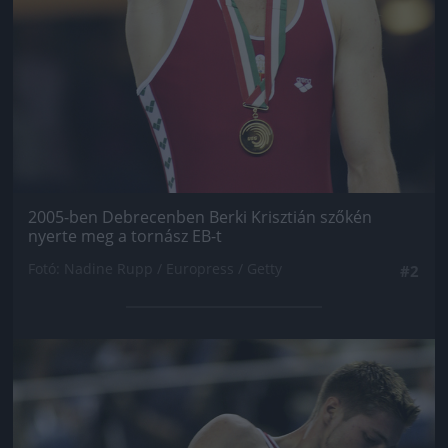
2005-ben Debrecenben Berki Krisztián szőkén
nyerte meg a tornász EB-t
Fotó: Nadine Rupp / Europress / Getty
#2
Jön még kép!