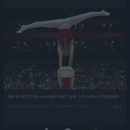
Jön még kép!
Berki Krisztián aranyérmet nyer a londoni olimpián
Fotó: Ronald Martinez / Europress / Getty
#12