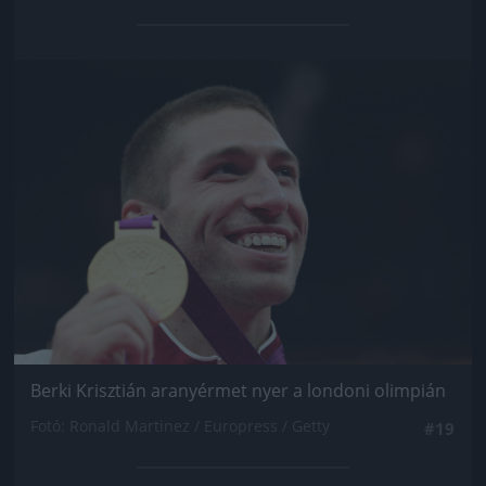
Jön még kép!
Berki Krisztián aranyérmet nyer a londoni olimpián
Fotó: Ronald Martinez / Europress / Getty
#19