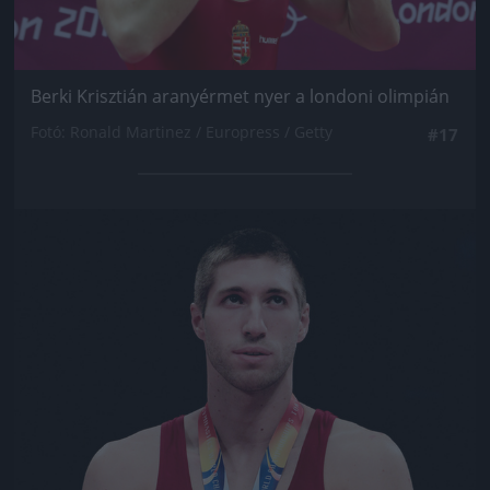
Berki Krisztián aranyérmet nyer a londoni olimpián
Fotó: Ronald Martinez / Europress / Getty
#17
Jön még kép!