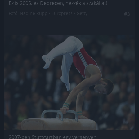
Ez is 2005. és Debrecen, nézzék a szakállát!
Fotó: Nadine Rupp / Europress / Getty
#3
Jön még kép!
2007-ben Stuttgartban egy versenyen