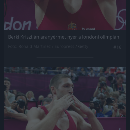
Berki Krisztián aranyérmet nyer a londoni olimpián
Fotó: Ronald Martinez / Europress / Getty
#16
Jön még kép!