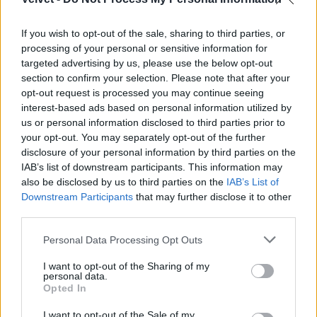
#8
If you wish to opt-out of the sale, sharing to third parties, or
processing of your personal or sensitive information for
targeted advertising by us, please use the below opt-out
Jön még kép!
section to confirm your selection. Please note that after your
opt-out request is processed you may continue seeing
interest-based ads based on personal information utilized by
us or personal information disclosed to third parties prior to
your opt-out. You may separately opt-out of the further
disclosure of your personal information by third parties on the
IAB’s list of downstream participants. This information may
also be disclosed by us to third parties on the
IAB’s List of
Downstream Participants
that may further disclose it to other
third parties.
Please note that this website/app uses one or more Google
Personal Data Processing Opt Outs
services and may gather and store information including but
2010-ben megint egy németországi versenyen
not limited to your visit or usage behaviour. You may click to
I want to opt-out of the Sharing of my
personal data.
grant or deny consent to Google and its third-party tags to
Opted In
Fotó: Thomas Niedermueller / Europress / Getty
#9
use your data for below specified purposes in below Google
consent section.
I want to opt-out of the Sale of my