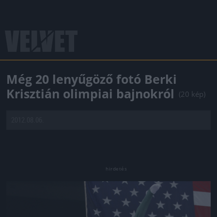
Még 20 lenyűgöző fotó Berki
Krisztián olimpiai bajnokról
(20 kép)
2012.08.06.
Jön még kép!