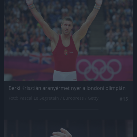
Berki Krisztián aranyérmet nyer a londoni olimpián
Fotó: Pascal Le Segretain / Europress / Getty
#15
Jön még kép!