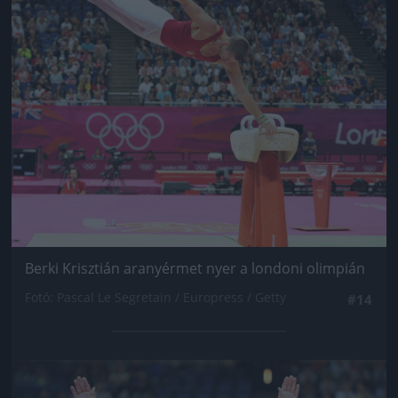
Berki Krisztián aranyérmet nyer a londoni olimpián
Fotó: Pascal Le Segretain / Europress / Getty
#14
Jön még kép!