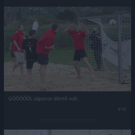
Jön még kép!
GÓÓÓÓÓL-záporos döntő volt.
#18