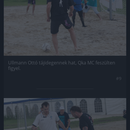
Ullmann Ottó tájidegennek hat, Qka MC feszülten
figyel.
#9
Jön még kép!