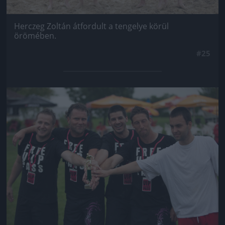
Herczeg Zoltán átfordult a tengelye körül
örömében.
#25
Jön még kép!