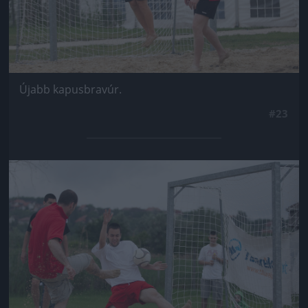
Újabb kapusbravúr.
#23
Jön még kép!