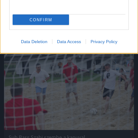
Herczeg lőőőő ééés bedobás!
CONFIRM
#14
Data Deletion
Data Access
Privacy Policy
Jön még kép!
Sub Bass Szabi szembe a kapuval.