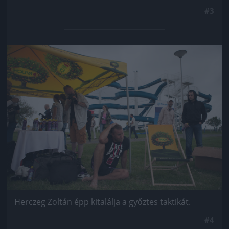
#3
Jön még kép!
Herczeg Zoltán épp kitalálja a győztes taktikát.
#4