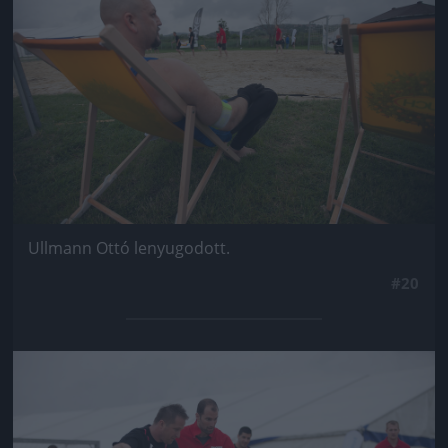
Ullmann Ottó lenyugodott.
#20
Jön még kép!