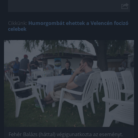
Cikkünk:
Humorgombát ehettek a Velencén focizó
celebek
Jön még kép!
Fehér Balázs (háttal) végigunatkozta az eseményt.