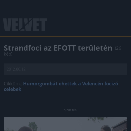
Strandfoci az EFOTT területén
(26
kép)
2012.06.12.
Cikkünk:
Humorgombát ehettek a Velencén focizó
celebek
Jön még kép!