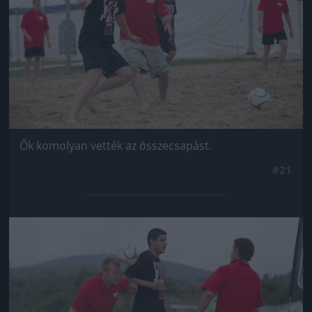
Ők komolyan vették az összecsapást.
#21
Jön még kép!