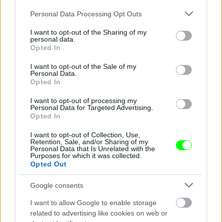
Please note that this website/app uses one or more Google
Personal Data Processing Opt Outs
services and may gather and store information including but
not limited to your visit or usage behaviour. You may click to
I want to opt-out of the Sharing of my
personal data.
grant or deny consent to Google and its third-party tags to
Opted In
use your data for below specified purposes in below Google
Qka MC gólt lőne.
consent section.
I want to opt-out of the Sale of my
Personal Data.
#12
Opted In
I want to opt-out of processing my
Personal Data for Targeted Advertising.
Opted In
Jön még kép!
I want to opt-out of Collection, Use,
Retention, Sale, and/or Sharing of my
Personal Data that Is Unrelated with the
Purposes for which it was collected.
Opted Out
Google consents
I want to allow Google to enable storage
related to advertising like cookies on web or