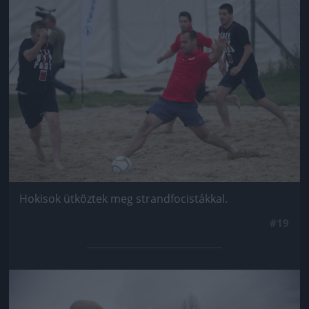
Jön még kép!
Hokisok ütköztek meg strandfocistákkal.
#19
Jön még kép!