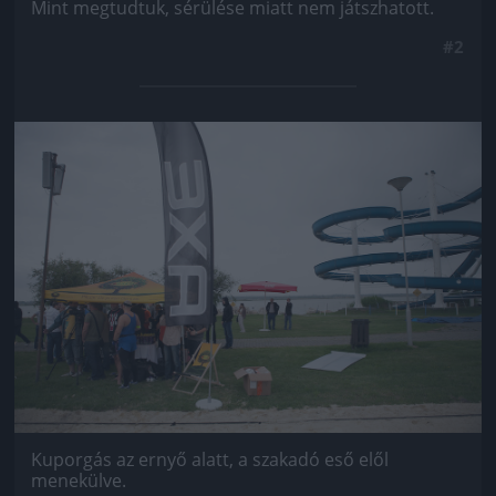
Mint megtudtuk, sérülése miatt nem játszhatott.
#2
Jön még kép!
Kuporgás az ernyő alatt, a szakadó eső elől
menekülve.