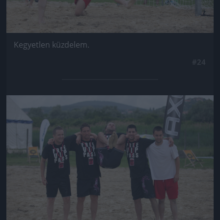
Kegyetlen küzdelem.
#24
Jön még kép!