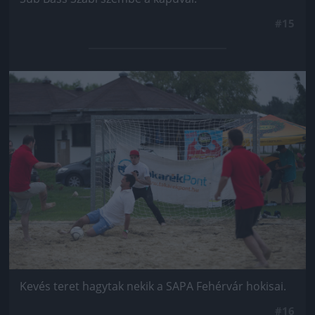
#15
Jön még kép!
Kevés teret hagytak nekik a SAPA Fehérvár hokisai.
#16