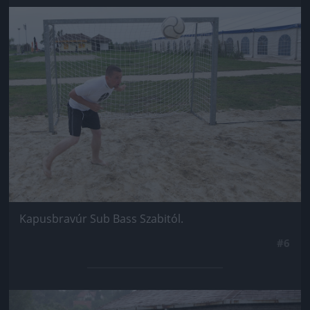
Jön még kép!
Kapusbravúr Sub Bass Szabitól.
#6
Jön még kép!