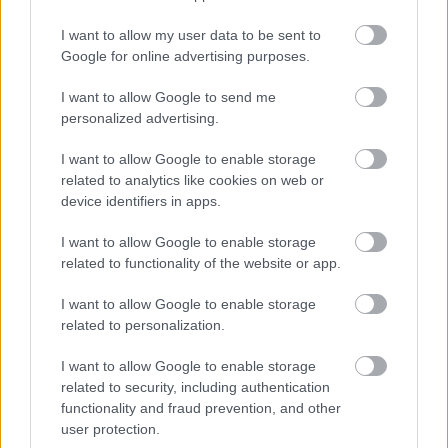
I want to allow my user data to be sent to
Google for online advertising purposes.
I want to allow Google to send me
personalized advertising.
I want to allow Google to enable storage
related to analytics like cookies on web or
device identifiers in apps.
Perez Hilton 2012 áprilisában a New Now Next
I want to allow Google to enable storage
Awards nevű díjátadón
related to functionality of the website or app.
Fotó: Hollywood Press Agency / Northfoto
#7
I want to allow Google to enable storage
related to personalization.
I want to allow Google to enable storage
Jön még kép!
related to security, including authentication
functionality and fraud prevention, and other
user protection.