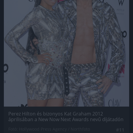
Perez Hilton és bizonyos Kat Graham 2012
áprilisában a New Now Next Awards nevű díjátadón
Fotó: Hollywood Press Agency / Northfoto
#11