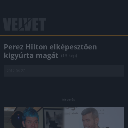
Perez Hilton elképesztően
kigyúrta magát
(13 kép)
2012.04.27.
Jön még kép!