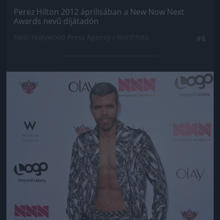
Perez Hilton 2012 áprilisában a New Now Next
Awards nevű díjátadón
Fotó: Hollywood Press Agency / Northfoto
#8
Jön még kép!