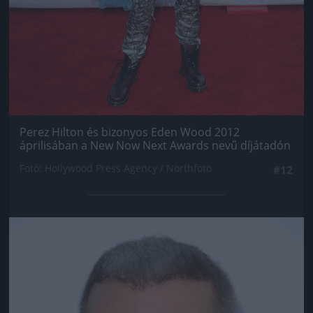
Perez Hilton és bizonyos Eden Wood 2012
áprilisában a New Now Next Awards nevű díjátadón
Fotó: Hollywood Press Agency / Northfoto
#12
Jön még kép!