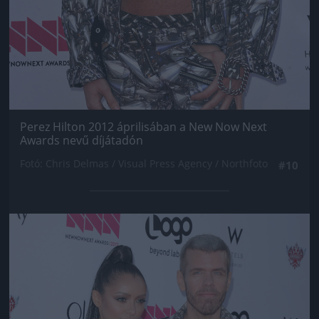
Perez Hilton 2012 áprilisában a New Now Next
Awards nevű díjátadón
Fotó: Chris Delmas / Visual Press Agency / Northfoto
#10
Jön még kép!