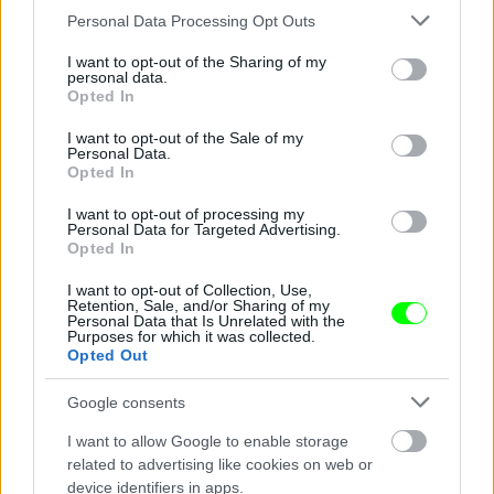
Please note that this website/app uses one or more Google
Personal Data Processing Opt Outs
Perez Hilton 2008-ban, sárga hajjal sem volt még
services and may gather and store information including but
éppen vékony
not limited to your visit or usage behaviour. You may click to
I want to opt-out of the Sharing of my
personal data.
grant or deny consent to Google and its third-party tags to
Fotó: Xposurephotos.com / Northfoto
#6
Opted In
use your data for below specified purposes in below Google
consent section.
I want to opt-out of the Sale of my
Personal Data.
Opted In
Jön még kép!
I want to opt-out of processing my
Personal Data for Targeted Advertising.
Opted In
I want to opt-out of Collection, Use,
Retention, Sale, and/or Sharing of my
Personal Data that Is Unrelated with the
Purposes for which it was collected.
Opted Out
Google consents
I want to allow Google to enable storage
related to advertising like cookies on web or
device identifiers in apps.