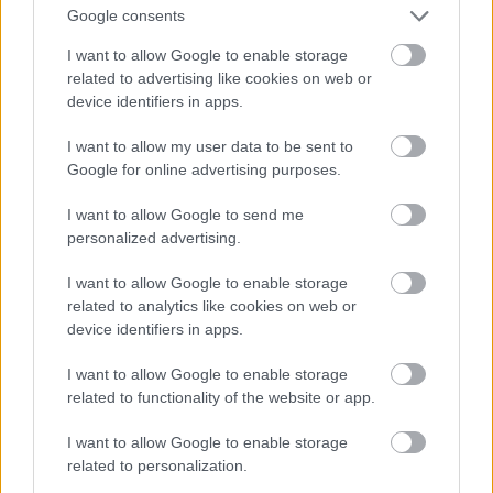
Google consents
I want to allow Google to enable storage
related to advertising like cookies on web or
device identifiers in apps.
I want to allow my user data to be sent to
Google for online advertising purposes.
I want to allow Google to send me
Az első 11 fotó egy olyan sorozatból származik,
personalized advertising.
amelynek képein 2009-es dátum van, ha tényleg
akkor készültek, akkor Hardy 31 éves rajtuk
I want to allow Google to enable storage
related to analytics like cookies on web or
Fotó: Rebecca Reid / Northfoto
#10
device identifiers in apps.
I want to allow Google to enable storage
related to functionality of the website or app.
Jön még kép!
I want to allow Google to enable storage
related to personalization.