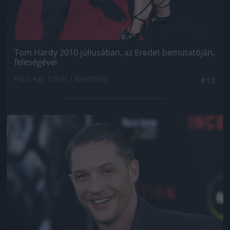
Tom Hardy 2010 júliusában, az Eredet bemutatóján,
feleségével
Fotó: Kgc-136/jr / Northfoto
#13
Jön még kép!