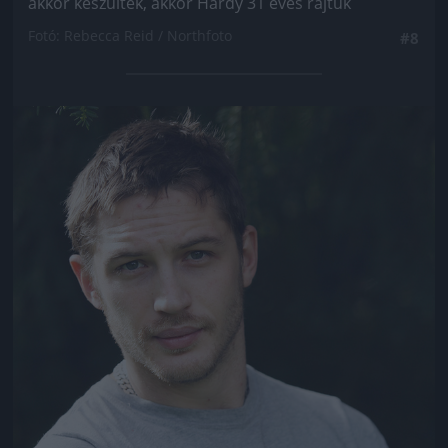
akkor készültek, akkor Hardy 31 éves rajtuk
Fotó: Rebecca Reid / Northfoto
#8
Jön még kép!