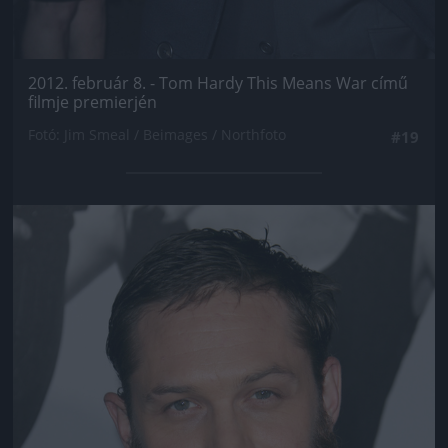
2012. február 8. - Tom Hardy This Means War című
filmje premierjén
Fotó: Jim Smeal / Beimages / Northfoto
#19
Jön még kép!