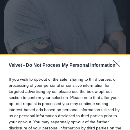
Velvet -
Do Not Process My Personal Information
If you wish to opt-out of the sale, sharing to third parties, or
processing of your personal or sensitive information for
Az első 11 fotó egy olyan sorozatból származik,
targeted advertising by us, please use the below opt-out
amelynek képein 2009-es dátum van, ha tényleg
section to confirm your selection. Please note that after your
akkor készültek, akkor Hardy 31 éves rajtuk
opt-out request is processed you may continue seeing
interest-based ads based on personal information utilized by
Fotó: Rebecca Reid / Northfoto
#9
us or personal information disclosed to third parties prior to
your opt-out. You may separately opt-out of the further
disclosure of your personal information by third parties on the