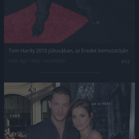
Tom Hardy 2010 júliusában, az Eredet bemutatóján
Fotó: Kgc-136/jr / Northfoto
#12
Jön még kép!