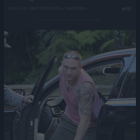
Fotó: Gsi / Barcroft Media / Northfoto
#15
Jön még kép!