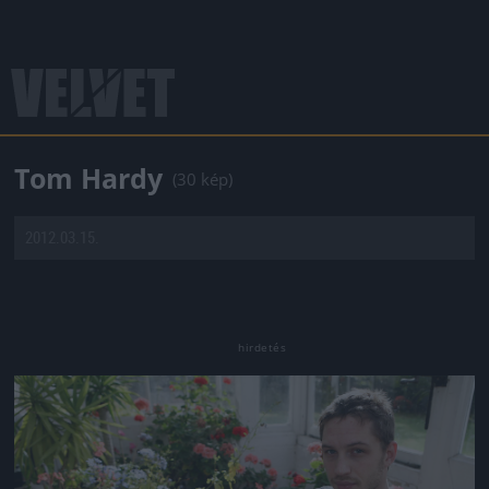
Tom Hardy
(30 kép)
2012.03.15.
Jön még kép!