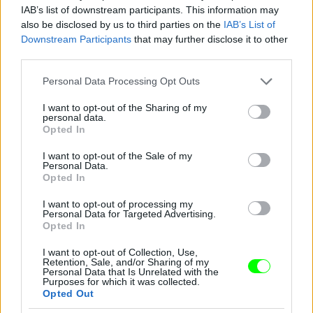
IAB’s list of downstream participants. This information may
Jön még kép!
also be disclosed by us to third parties on the
IAB’s List of
Downstream Participants
that may further disclose it to other
third parties.
Please note that this website/app uses one or more Google
Personal Data Processing Opt Outs
services and may gather and store information including but
not limited to your visit or usage behaviour. You may click to
I want to opt-out of the Sharing of my
personal data.
grant or deny consent to Google and its third-party tags to
Opted In
use your data for below specified purposes in below Google
consent section.
I want to opt-out of the Sale of my
Personal Data.
Opted In
I want to opt-out of processing my
Personal Data for Targeted Advertising.
Opted In
I want to opt-out of Collection, Use,
Retention, Sale, and/or Sharing of my
Personal Data that Is Unrelated with the
Purposes for which it was collected.
Opted Out