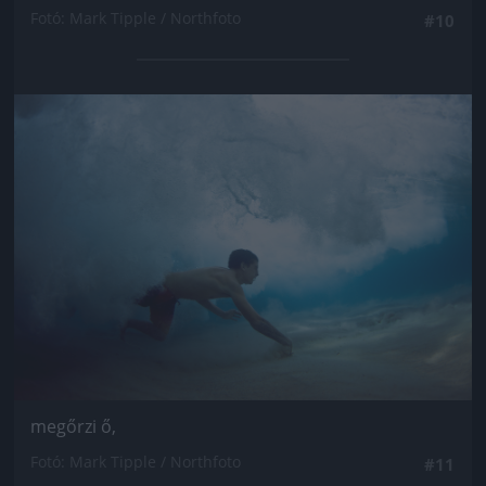
Fotó: Mark Tipple / Northfoto
#10
Jön még kép!
megőrzi ő,
Fotó: Mark Tipple / Northfoto
#11