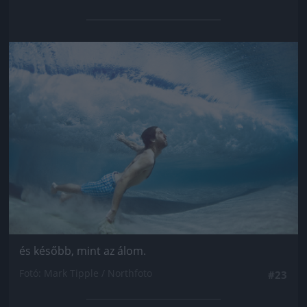
Jön még kép!
és később, mint az álom.
Fotó: Mark Tipple / Northfoto
#23