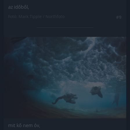
az időből,
Fotó: Mark Tipple / Northfoto
#9
Jön még kép!
mit kő nem óv,