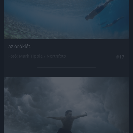
az öröklét.
Fotó: Mark Tipple / Northfoto
#17
Jön még kép!