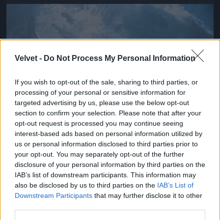
Jön még kép!
Velvet -
Do Not Process My Personal Information
If you wish to opt-out of the sale, sharing to third parties, or
processing of your personal or sensitive information for
targeted advertising by us, please use the below opt-out
section to confirm your selection. Please note that after your
opt-out request is processed you may continue seeing
interest-based ads based on personal information utilized by
us or personal information disclosed to third parties prior to
kincses öklét,
your opt-out. You may separately opt-out of the further
disclosure of your personal information by third parties on the
Fotó: Mark Tipple / Northfoto
#13
IAB’s list of downstream participants. This information may
also be disclosed by us to third parties on the
IAB’s List of
Downstream Participants
that may further disclose it to other
third parties.
Jön még kép!