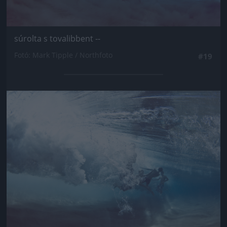
súrolta s tovalibbent --
Fotó: Mark Tipple / Northfoto
#19
Jön még kép!