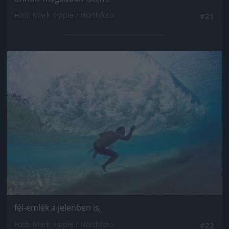
Fotó: Mark Tipple / Northfoto
#21
Jön még kép!
fél-emlék a jelenben is,
Fotó: Mark Tipple / Northfoto
#22