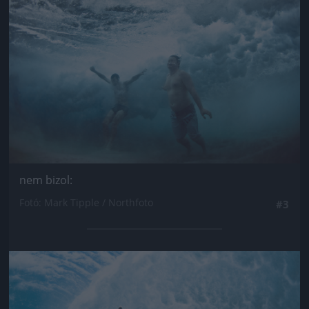
nem bizol:
Fotó: Mark Tipple / Northfoto
#3
Jön még kép!