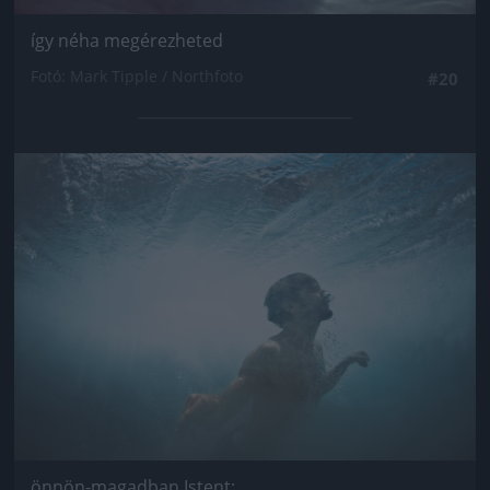
így néha megérezheted
Fotó: Mark Tipple / Northfoto
#20
Jön még kép!
önnön-magadban Istent: