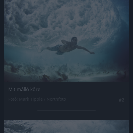
Jön még kép!
Mit málló kőre
Fotó: Mark Tipple / Northfoto
#2
Jön még kép!