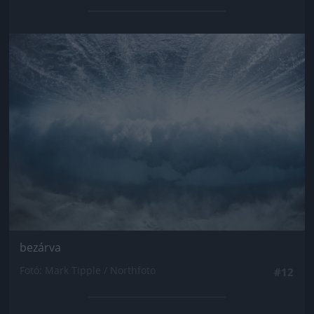
Jön még kép!
bezárva
Fotó: Mark Tipple / Northfoto
#12