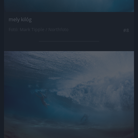
mely kilóg
Fotó: Mark Tipple / Northfoto
#8
Jön még kép!