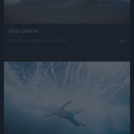
olyan pillanat
Fotó: Mark Tipple / Northfoto
#7
Jön még kép!