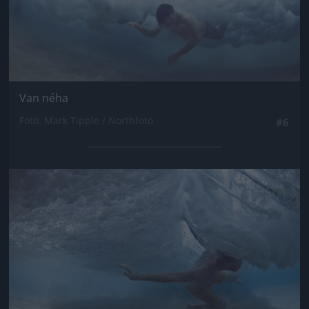
Van néha
Fotó: Mark Tipple / Northfoto
#6
Jön még kép!