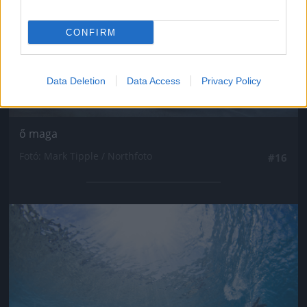
CONFIRM
Data Deletion
Data Access
Privacy Policy
ő maga
Fotó: Mark Tipple / Northfoto
#16
Jön még kép!