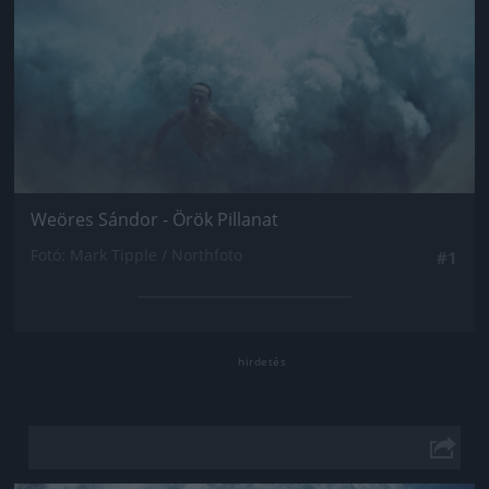
Weöres Sándor - Örök Pillanat
Fotó: Mark Tipple / Northfoto
#1