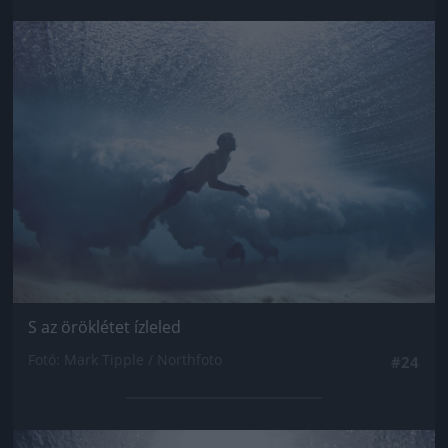
Jön még kép!
S az öröklétet ízleled
Fotó: Mark Tipple / Northfoto
#24