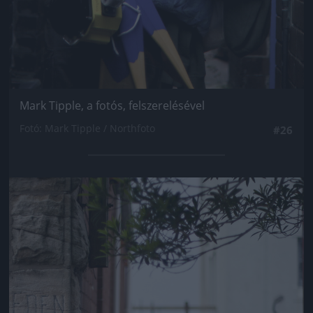
Mark Tipple, a fotós, felszerelésével
Fotó: Mark Tipple / Northfoto
#26
Jön még kép!