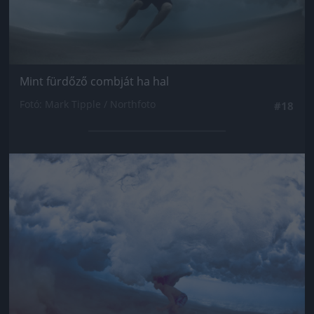
Mint fürdőző combját ha hal
Fotó: Mark Tipple / Northfoto
#18
Jön még kép!