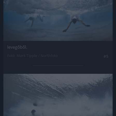
levegőből.
Fotó: Mark Tipple / Northfoto
#5
Jön még kép!