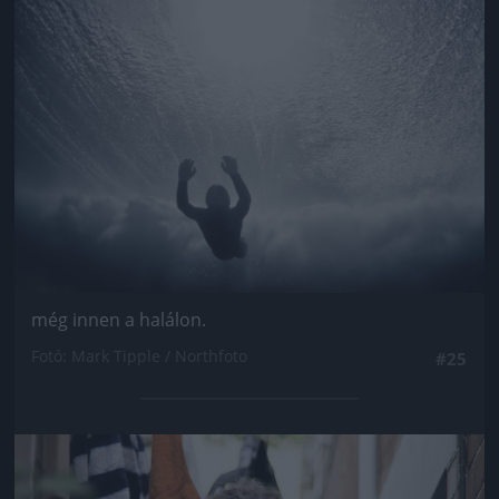
Jön még kép!
még innen a halálon.
Fotó: Mark Tipple / Northfoto
#25
Jön még kép!