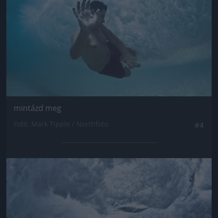
mintázd meg
Fotó: Mark Tipple / Northfoto
#4
Jön még kép!