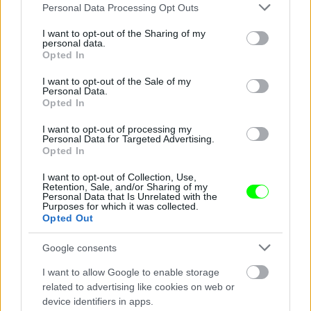
Please note that this website/app uses one or more Google
Personal Data Processing Opt Outs
services and may gather and store information including but
not limited to your visit or usage behaviour. You may click to
I want to opt-out of the Sharing of my
personal data.
grant or deny consent to Google and its third-party tags to
Opted In
use your data for below specified purposes in below Google
consent section.
I want to opt-out of the Sale of my
Personal Data.
Opted In
I want to opt-out of processing my
Personal Data for Targeted Advertising.
Opted In
I want to opt-out of Collection, Use,
Retention, Sale, and/or Sharing of my
jövője nincs
Personal Data that Is Unrelated with the
Purposes for which it was collected.
Fotó: Mark Tipple / Northfoto
#14
Opted Out
Google consents
I want to allow Google to enable storage
Jön még kép!
related to advertising like cookies on web or
device identifiers in apps.