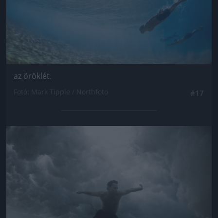
az öröklét.
Fotó: Mark Tipple / Northfoto
#17
Jön még kép!