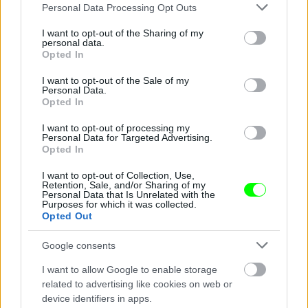
Please note that this website/app uses one or more Google
Personal Data Processing Opt Outs
services and may gather and store information including but
not limited to your visit or usage behaviour. You may click to
I want to opt-out of the Sharing of my
personal data.
grant or deny consent to Google and its third-party tags to
Opted In
use your data for below specified purposes in below Google
consent section.
I want to opt-out of the Sale of my
Personal Data.
Opted In
I want to opt-out of processing my
Personal Data for Targeted Advertising.
Opted In
I want to opt-out of Collection, Use,
Retention, Sale, and/or Sharing of my
jövője nincs
Personal Data that Is Unrelated with the
Purposes for which it was collected.
Fotó: Mark Tipple / Northfoto
#14
Opted Out
Google consents
I want to allow Google to enable storage
Jön még kép!
related to advertising like cookies on web or
device identifiers in apps.