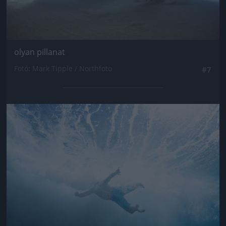
olyan pillanat
Fotó: Mark Tipple / Northfoto
#7
Jön még kép!