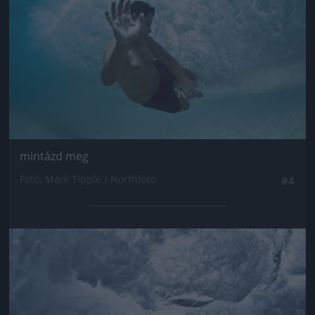
mintázd meg
Fotó: Mark Tipple / Northfoto
#4
Jön még kép!