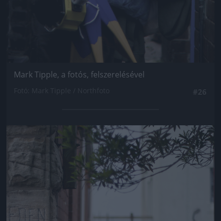
Mark Tipple, a fotós, felszerelésével
Fotó: Mark Tipple / Northfoto
#26
Jön még kép!