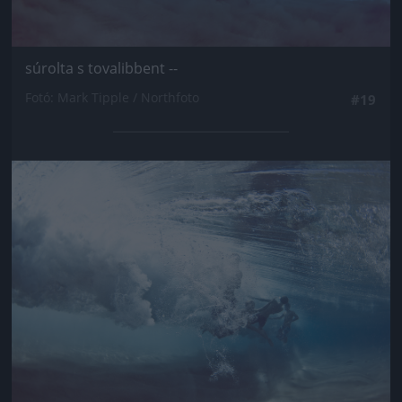
súrolta s tovalibbent --
Fotó: Mark Tipple / Northfoto
#19
Jön még kép!