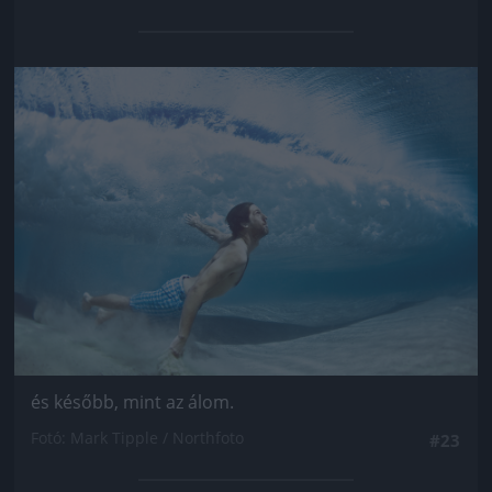
Jön még kép!
és később, mint az álom.
Fotó: Mark Tipple / Northfoto
#23