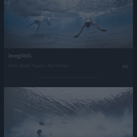
levegőből.
Fotó: Mark Tipple / Northfoto
#5
Jön még kép!