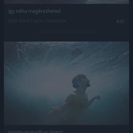
így néha megérezheted
Fotó: Mark Tipple / Northfoto
#20
Jön még kép!
önnön-magadban Istent: