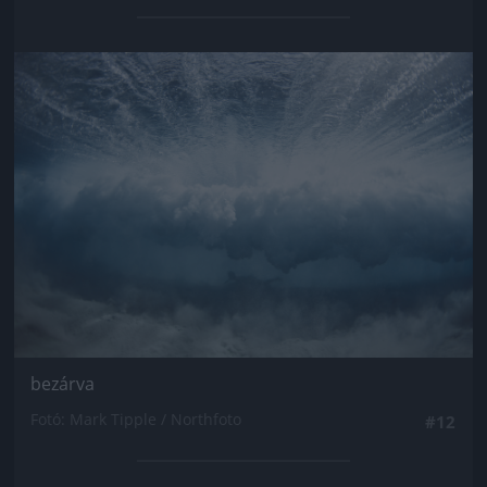
Jön még kép!
bezárva
Fotó: Mark Tipple / Northfoto
#12