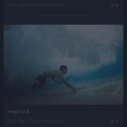
Fotó: Mark Tipple / Northfoto
#10
Jön még kép!
megőrzi ő,
Fotó: Mark Tipple / Northfoto
#11