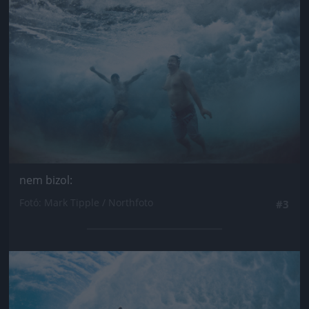
nem bizol:
Fotó: Mark Tipple / Northfoto
#3
Jön még kép!