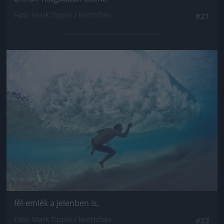
Fotó: Mark Tipple / Northfoto
#21
Jön még kép!
fél-emlék a jelenben is,
Fotó: Mark Tipple / Northfoto
#22