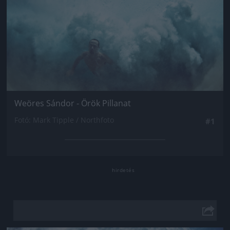
Weöres Sándor - Örök Pillanat
Fotó: Mark Tipple / Northfoto
#1