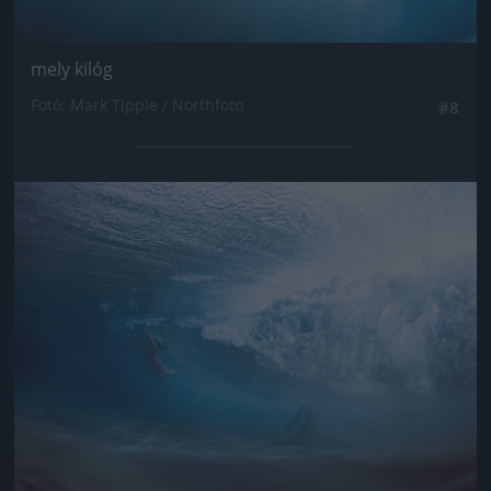
mely kilóg
Fotó: Mark Tipple / Northfoto
#8
Jön még kép!