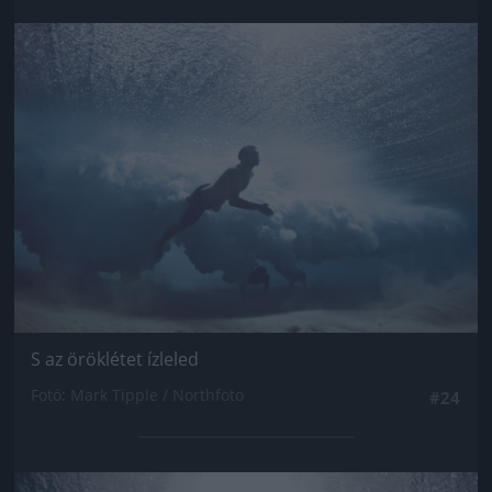
Jön még kép!
S az öröklétet ízleled
Fotó: Mark Tipple / Northfoto
#24