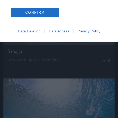
CONFIRM
Data Deletion
Data Access
Privacy Policy
ő maga
Fotó: Mark Tipple / Northfoto
#16
Jön még kép!