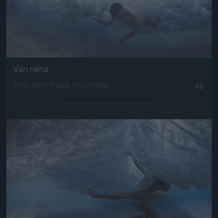
Van néha
Fotó: Mark Tipple / Northfoto
#6
Jön még kép!