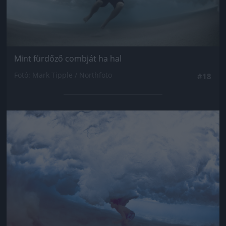
Mint fürdőző combját ha hal
Fotó: Mark Tipple / Northfoto
#18
Jön még kép!