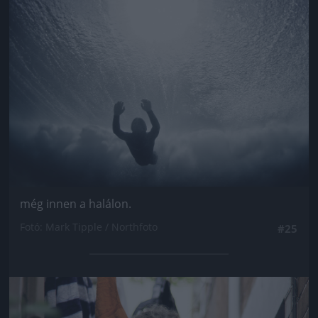
Jön még kép!
még innen a halálon.
Fotó: Mark Tipple / Northfoto
#25
Jön még kép!