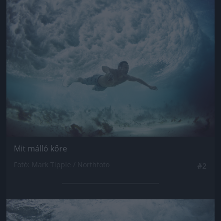
Jön még kép!
Mit málló kőre
Fotó: Mark Tipple / Northfoto
#2
Jön még kép!