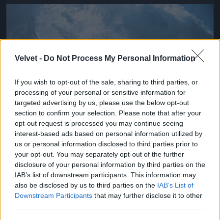
Jön még kép!
Velvet -
Do Not Process My Personal Information
If you wish to opt-out of the sale, sharing to third parties, or
processing of your personal or sensitive information for
targeted advertising by us, please use the below opt-out
section to confirm your selection. Please note that after your
opt-out request is processed you may continue seeing
interest-based ads based on personal information utilized by
us or personal information disclosed to third parties prior to
kincses öklét,
your opt-out. You may separately opt-out of the further
disclosure of your personal information by third parties on the
Fotó: Mark Tipple / Northfoto
#13
IAB’s list of downstream participants. This information may
also be disclosed by us to third parties on the
IAB’s List of
Downstream Participants
that may further disclose it to other
third parties.
Jön még kép!