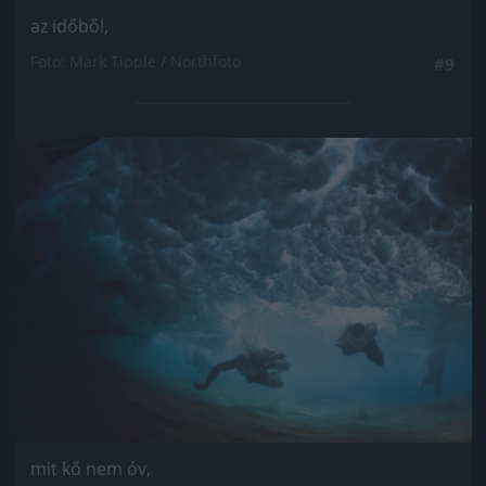
az időből,
Fotó: Mark Tipple / Northfoto
#9
Jön még kép!
mit kő nem óv,