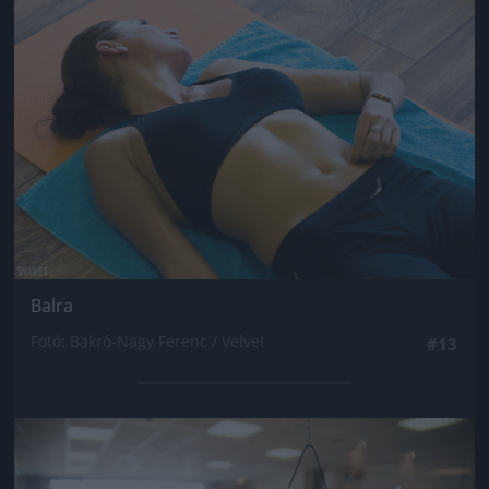
Jön még kép!
Balra
Fotó: Bakró-Nagy Ferenc / Velvet
#13
Jön még kép!