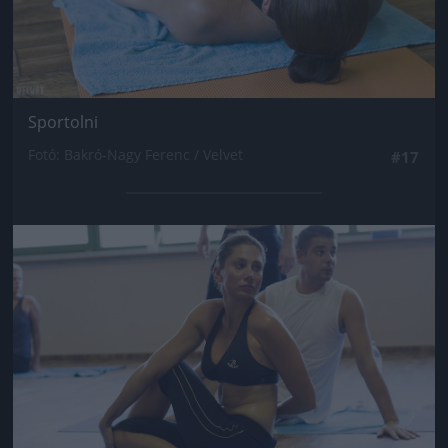
Sportolni
Fotó: Bakró-Nagy Ferenc / Velvet
#17
Jön még kép!