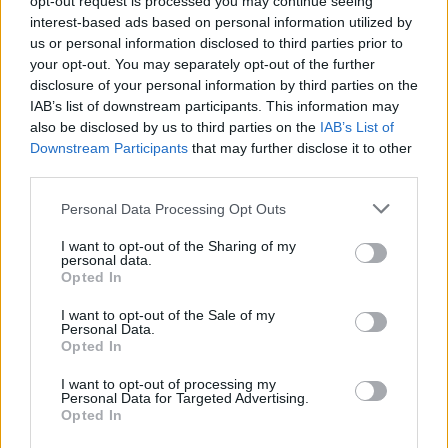
opt-out request is processed you may continue seeing
Fotó: Bakró-Nagy Ferenc / Velvet
interest-based ads based on personal information utilized by
#9
us or personal information disclosed to third parties prior to
your opt-out. You may separately opt-out of the further
disclosure of your personal information by third parties on the
IAB’s list of downstream participants. This information may
Jön még kép!
also be disclosed by us to third parties on the
IAB’s List of
Downstream Participants
that may further disclose it to other
third parties.
Please note that this website/app uses one or more Google
Personal Data Processing Opt Outs
services and may gather and store information including but
not limited to your visit or usage behaviour. You may click to
I want to opt-out of the Sharing of my
personal data.
grant or deny consent to Google and its third-party tags to
Opted In
use your data for below specified purposes in below Google
consent section.
I want to opt-out of the Sale of my
Personal Data.
Opted In
I want to opt-out of processing my
Mindenki nyújtozzon
Personal Data for Targeted Advertising.
Opted In
Fotó: Bakró-Nagy Ferenc / Velvet
#10