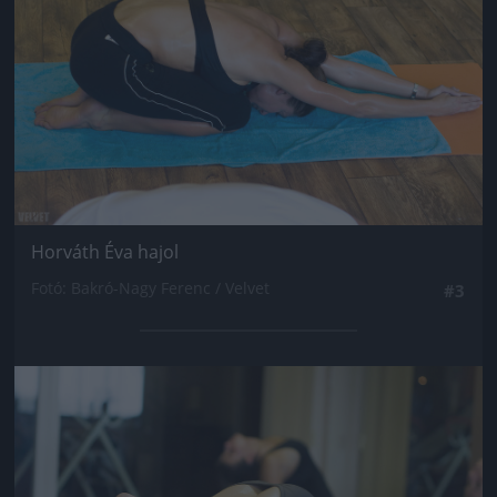
Horváth Éva hajol
Fotó: Bakró-Nagy Ferenc / Velvet
#3
Jön még kép!