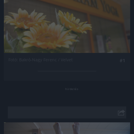
Fotó: Bakró-Nagy Ferenc / Velvet
#1
Jön még kép!