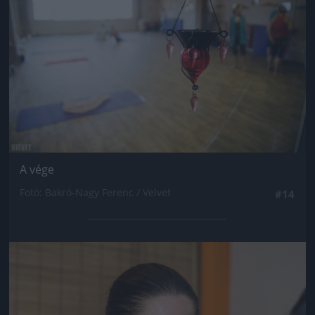
A vége
Fotó: Bakró-Nagy Ferenc / Velvet
#14
Jön még kép!