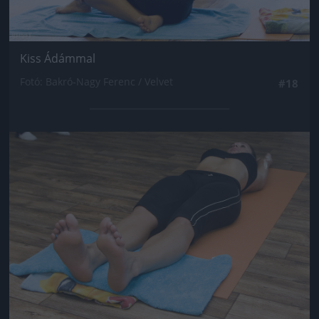
Kiss Ádámmal
Fotó: Bakró-Nagy Ferenc / Velvet
#18
Jön még kép!