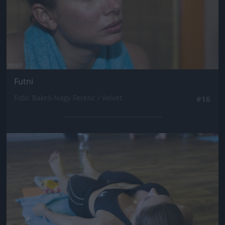
Futni
Fotó: Bakró-Nagy Ferenc / Velvet
#16
Jön még kép!