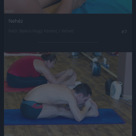
Nehéz
Fotó: Bakró-Nagy Ferenc / Velvet
#7
Jön még kép!