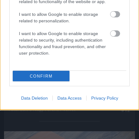
related to functionality of the website or app.
Jön még kép!
I want to allow Google to enable storage
related to personalization.
I want to allow Google to enable storage
related to security, including authentication
functionality and fraud prevention, and other
user protection.
CONFIRM
Data Deletion
Data Access
Privacy Policy
Ő végig mozdulatlan maradt
Fotó: Bakró-Nagy Ferenc / Velvet
#12