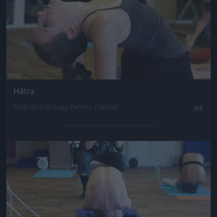
Hátra
Fotó: Bakró-Nagy Ferenc / Velvet
#4
Jön még kép!