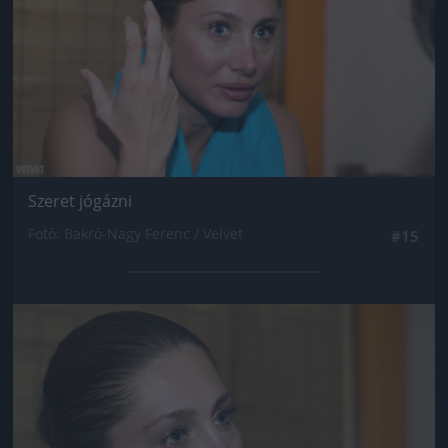
Szeret jógázni
Fotó: Bakró-Nagy Ferenc / Velvet
#15
Jön még kép!