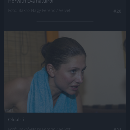
Horváth Éva hátulról
Fotó: Bakró-Nagy Ferenc / Velvet
#20
Jön még kép!
Oldalról
Fotó: Bakró-Nagy Ferenc / Velvet
#21