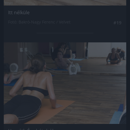
Itt nélküle
Fotó: Bakró-Nagy Ferenc / Velvet
#19
Jön még kép!