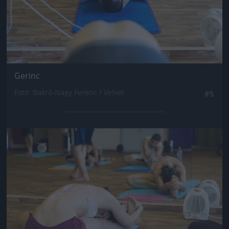
Gerinc
Fotó: Bakró-Nagy Ferenc / Velvet
#5
Jön még kép!