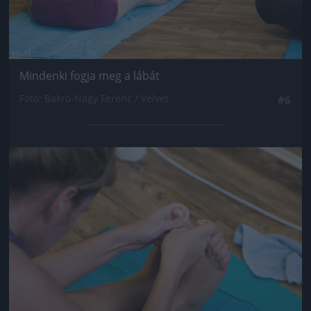
Mindenki fogja meg a lábát
Fotó: Bakró-Nagy Ferenc / Velvet
#6
Jön még kép!