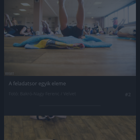
A feladatsor egyik eleme
Fotó: Bakró-Nagy Ferenc / Velvet
#2
Jön még kép!